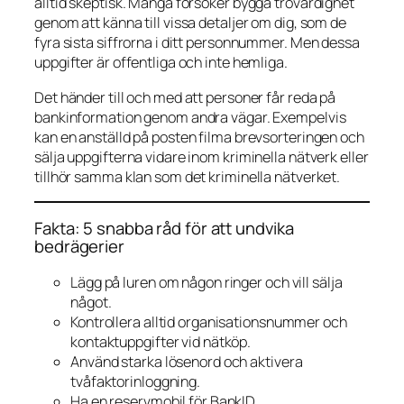
alltid skeptisk. Många försöker bygga trovärdighet
genom att känna till vissa detaljer om dig, som de
fyra sista siffrorna i ditt personnummer. Men dessa
uppgifter är offentliga och inte hemliga.
Det händer till och med att personer får reda på
bankinformation genom andra vägar. Exempelvis
kan en anställd på posten filma brevsorteringen och
sälja uppgifterna vidare inom kriminella nätverk eller
tillhör samma klan som det kriminella nätverket.
Fakta: 5 snabba råd för att undvika
bedrägerier
Lägg på luren om någon ringer och vill sälja
något.
Kontrollera alltid organisationsnummer och
kontaktuppgifter vid nätköp.
Använd starka lösenord och aktivera
tvåfaktorinloggning.
Ha en reservmobil för BankID.