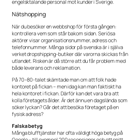
engelsktalande personal mot kunder i Sverige.
Nätshopping
När du besöker en webbshop för första gången:
kontrollera vem som står bakom sidan. Seriösa
aktörer visar organisationsnummer, adress och
telefonnummer. Många sidor på svenska är i själva
verket dropshipping-butiker där varorna skickas från
utlandet. Risken är då större att du får problem med
både leverans och reklamation.
På 70–80-talet skämtade man om att folk hade
kontoret på fickan – men idag kan man faktiskt ha
hela kontoret i fickan. Därför kan det vara bra att
kolla företagets ålder. Är det ännu en dagslända som
söker lyckan? Går det att besöka företaget på en
fysisk adress?
Falska betyg
Många blufftjänster har ofta väldigt höga betyg på
Google – till exempel 200 recensioner och ett snitt