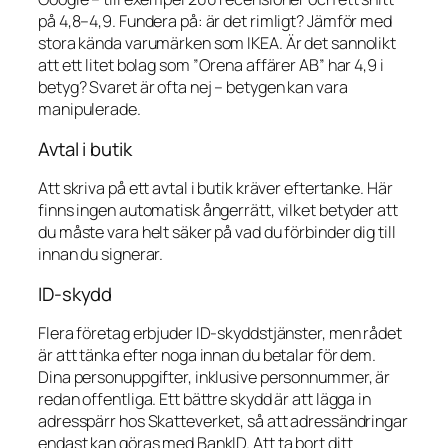
på 4,8–4,9. Fundera på: är det rimligt? Jämför med
stora kända varumärken som IKEA. Är det sannolikt
att ett litet bolag som ”Orena affärer AB” har 4,9 i
betyg? Svaret är ofta nej – betygen kan vara
manipulerade.
Avtal i butik
Att skriva på ett avtal i butik kräver eftertanke. Här
finns ingen automatisk ångerrätt, vilket betyder att
du måste vara helt säker på vad du förbinder dig till
innan du signerar.
ID-skydd
Flera företag erbjuder ID-skyddstjänster, men rådet
är att tänka efter noga innan du betalar för dem.
Dina personuppgifter, inklusive personnummer, är
redan offentliga. Ett bättre skydd är att lägga in
adresspärr hos Skatteverket, så att adressändringar
endast kan göras med BankID. Att ta bort ditt