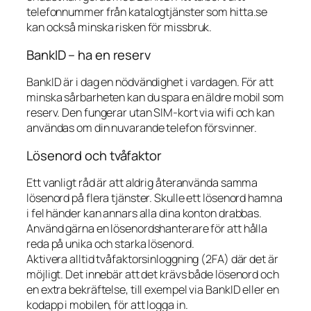
telefonnummer från katalogtjänster som hitta.se
kan också minska risken för missbruk.
BankID – ha en reserv
BankID är i dag en nödvändighet i vardagen. För att
minska sårbarheten kan du spara en äldre mobil som
reserv. Den fungerar utan SIM-kort via wifi och kan
användas om din nuvarande telefon försvinner.
Lösenord och tvåfaktor
Ett vanligt råd är att aldrig återanvända samma
lösenord på flera tjänster. Skulle ett lösenord hamna
i fel händer kan annars alla dina konton drabbas.
Använd gärna en lösenordshanterare för att hålla
reda på unika och starka lösenord.
Aktivera alltid tvåfaktorsinloggning (2FA) där det är
möjligt. Det innebär att det krävs både lösenord och
en extra bekräftelse, till exempel via BankID eller en
kodapp i mobilen, för att logga in.