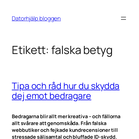
Hoppa
till
Datorhjälp bloggen
innehåll
Etikett:
falska betyg
Tipa och råd hur du skydda
dej emot bedragare
Bedragarna blir allt mer kreativa – och fällorna
allt svårare att genomskåda. Från falska
webbutiker och fejkade kundrecensioner till
stressade säljsamtal och bluffade ID-skydd.