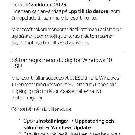
fram till
13 oktober 2026
.
Licensen kan användas på
upp till tio datorer
som
är kopplade till samma Microsoft-konto.
Microsoft rekommenderar dock att man registrerar
sig så snart som möjligt, eftersom datorn saknar
skydd mot nya hot tills ESU aktiveras.
Så här registrerar du dig för Windows 10
ESU
Microsoft rullar successivt ut ESU till alla Windows
10-enheter med version 22H2. När funktionen blir
tillgänglig på din dator visas ett alternativ i
inställningarna.
Gör så här när du vill ansluta:
Öppna
Inställningar → Uppdatering och
säkerhet → Windows Update
.
Om din dator är berättigad ser du en länk som