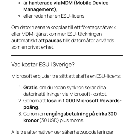
är
hanterade via MDM (Mobile Device
Management)
,
eller redan har en ESU-licens.
Om datorn senare kopplas till ett företagsnätverk
eller MDM-tjänst kommer ESU-täckningen
automatiskt att
pausas
tills datorn åter används
som en privat enhet.
Vad kostar ESU i Sverige?
Microsoft erbjuder tre sätt att skaffa en ESU-licens:
Gratis
, om du redan synkroniserar dina
datorinställningar via Microsoft-kontot.
Genom att
lösa in 1 000 Microsoft Rewards-
poäng
.
Genom en
engångsbetalning på cirka 300
kronor
(30 USD) plus moms.
Alla tre alternativen ger säkerhetsuppdateringar