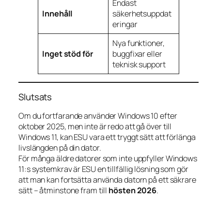
Endast
Innehåll
säkerhetsuppdat
eringar
Nya funktioner,
Inget stöd för
buggfixar eller
teknisk support
Slutsats
Om du fortfarande använder Windows 10 efter
oktober 2025, men inte är redo att gå över till
Windows 11, kan ESU vara ett tryggt sätt att förlänga
livslängden på din dator.
För många äldre datorer som inte uppfyller Windows
11:s systemkrav är ESU en tillfällig lösning som gör
att man kan fortsätta använda datorn på ett säkrare
sätt – åtminstone fram till
hösten 2026
.