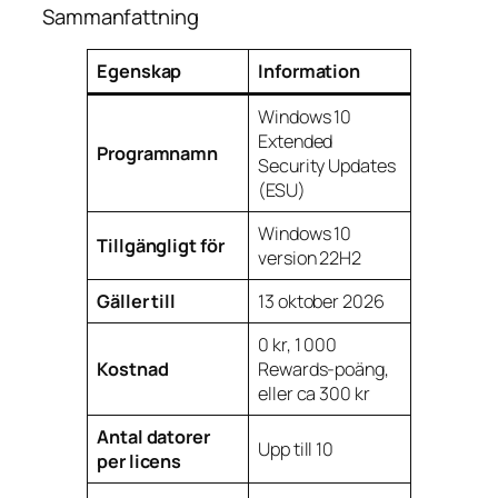
Sammanfattning
Egenskap
Information
Windows 10
Extended
Programnamn
Security Updates
(ESU)
Windows 10
Tillgängligt för
version 22H2
Gäller till
13 oktober 2026
0 kr, 1 000
Kostnad
Rewards-poäng,
eller ca 300 kr
Antal datorer
Upp till 10
per licens