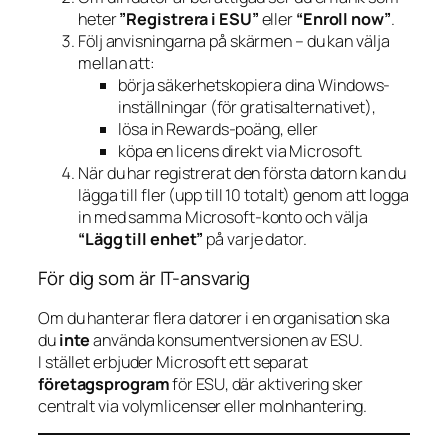
heter
”Registrera i ESU”
eller
“Enroll now”
.
Följ anvisningarna på skärmen – du kan välja
mellan att:
börja säkerhetskopiera dina Windows-
inställningar (för gratisalternativet),
lösa in Rewards-poäng, eller
köpa en licens direkt via Microsoft.
När du har registrerat den första datorn kan du
lägga till fler (upp till 10 totalt) genom att logga
in med samma Microsoft-konto och välja
“Lägg till enhet”
på varje dator.
För dig som är IT-ansvarig
Om du hanterar flera datorer i en organisation ska
du
inte
använda konsumentversionen av ESU.
I stället erbjuder Microsoft ett separat
företagsprogram
för ESU, där aktivering sker
centralt via volymlicenser eller molnhantering.