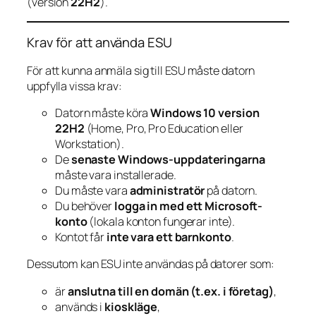
(version
22H2
).
Krav för att använda ESU
För att kunna anmäla sig till ESU måste datorn
uppfylla vissa krav:
Datorn måste köra
Windows 10 version
22H2
(Home, Pro, Pro Education eller
Workstation).
De
senaste Windows-uppdateringarna
måste vara installerade.
Du måste vara
administratör
på datorn.
Du behöver
logga in med ett Microsoft-
konto
(lokala konton fungerar inte).
Kontot får
inte vara ett barnkonto
.
Dessutom kan ESU inte användas på datorer som:
är
anslutna till en domän (t.ex. i företag)
,
används i
kioskläge
,