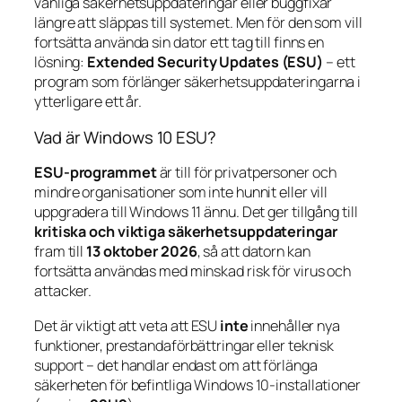
vanliga säkerhetsuppdateringar eller buggfixar
längre att släppas till systemet. Men för den som vill
fortsätta använda sin dator ett tag till finns en
lösning:
Extended Security Updates (ESU)
– ett
program som förlänger säkerhetsuppdateringarna i
ytterligare ett år.
Vad är Windows 10 ESU?
ESU-programmet
är till för privatpersoner och
mindre organisationer som inte hunnit eller vill
uppgradera till Windows 11 ännu. Det ger tillgång till
kritiska och viktiga säkerhetsuppdateringar
fram till
13 oktober 2026
, så att datorn kan
fortsätta användas med minskad risk för virus och
attacker.
Det är viktigt att veta att ESU
inte
innehåller nya
funktioner, prestandaförbättringar eller teknisk
support – det handlar endast om att förlänga
säkerheten för befintliga Windows 10-installationer