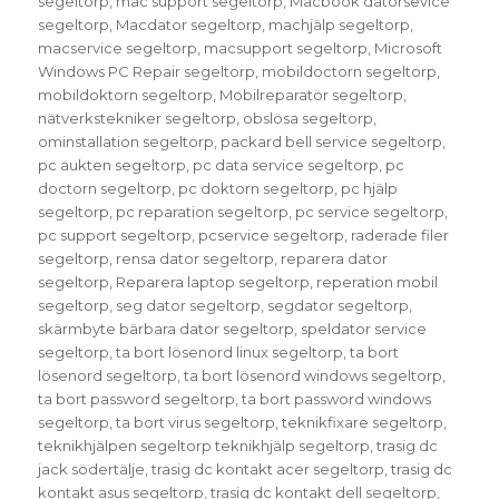
segeltorp
,
mac support segeltorp
,
Macbook datorsevice
segeltorp
,
Macdator segeltorp
,
machjälp segeltorp
,
macservice segeltorp
,
macsupport segeltorp
,
Microsoft
Windows PC Repair segeltorp
,
mobildoctorn segeltorp
,
mobildoktorn segeltorp
,
Mobilreparatör segeltorp
,
nätverkstekniker segeltorp
,
obslösa segeltorp
,
ominstallation segeltorp
,
packard bell service segeltorp
,
pc aukten segeltorp
,
pc data service segeltorp
,
pc
doctorn segeltorp
,
pc doktorn segeltorp
,
pc hjälp
segeltorp
,
pc reparation segeltorp
,
pc service segeltorp
,
pc support segeltorp
,
pcservice segeltorp
,
raderade filer
segeltorp
,
rensa dator segeltorp
,
reparera dator
segeltorp
,
Reparera laptop segeltorp
,
reperation mobil
segeltorp
,
seg dator segeltorp
,
segdator segeltorp
,
skärmbyte bärbara dator segeltorp
,
speldator service
segeltorp
,
ta bort lösenord linux segeltorp
,
ta bort
lösenord segeltorp
,
ta bort lösenord windows segeltorp
,
ta bort password segeltorp
,
ta bort password windows
segeltorp
,
ta bort virus segeltorp
,
teknikfixare segeltorp
,
teknikhjälpen segeltorp teknikhjälp segeltorp
,
trasig dc
jack södertälje
,
trasig dc kontakt acer segeltorp
,
trasig dc
kontakt asus segeltorp
,
trasig dc kontakt dell segeltorp
,