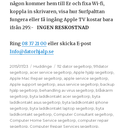
någon kommer hem till Er och fixa Wi-fi,
koppla in skrivaren, visa hur Surfpalttan
fungera eller få ingång Apple TV kostar bara
ifrån 295:-
INGEN RESKOSTNAD
Ring
08 37 21 00
eller skicka E-post
Info@datorhjalp.se
Postat
Kategorier
Taggar
2015/07/23
Huddinge
112 dator segeltorp
,
911dator
segeltorp
,
acer service segeltorp
,
Apple hjälp segeltorp
,
Apple Mac Repair segeltorp
,
apple service segeltorp
,
Apple support segeltorp
,
asus service segeltorp
,
backup
hjälp segeltorp
,
behandling av virus segeltorp
,
blåskärm
segeltorp
,
byta laddkontakt acer segeltorp
,
byta
laddkontakt asus segeltorp
,
byta laddkontakt iphone
segeltorp
,
byta laddkontakt laptop segeltorp
,
byta
laddkontakt segeltorp
,
Computer Consultant segeltorp
,
Computer Home Service segeltorp
,
computer repair
segeltorp
,
Computer Repair Services segeltorp
,