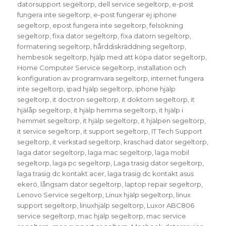
datorsupport segeltorp
,
dell service segeltorp
,
e-post
fungera inte segeltorp
,
e-post fungerar ej iphone
segeltorp
,
epost fungera inte segeltorp
,
felsökning
segeltorp
,
fixa dator segeltorp
,
fixa datorn segeltorp
,
formatering segeltorp
,
hårddiskräddning segeltorp
,
hembesök segeltorp
,
hjälp med att köpa dator segeltorp
,
Home Computer Service segeltorp
,
installation och
konfiguration av programvara segeltorp
,
internet fungera
inte segeltorp
,
ipad hjälp segeltorp
,
iphone hjälp
segeltorp
,
it doctron segeltorp
,
it doktorn segeltorp
,
it
hjälåp segeltorp
,
it hjälp hemma segeltorp
,
it hjälp i
hemmet segeltorp
,
it hjälp segeltorp
,
it hjälpen segeltorp
,
it service segeltorp
,
it support segeltorp
,
IT Tech Support
segeltorp
,
it verkstad segeltorp
,
kraschad dator segeltorp
,
laga dator segeltorp
,
laga mac segeltorp
,
laga mobil
segeltorp
,
laga pc segeltorp
,
Laga trasig dator segeltorp
,
laga trasig dc kontakt acer
,
laga trasig dc kontakt asus
ekerö
,
långsam dator segeltorp
,
laptop repair segeltorp
,
Lenovo Service segeltorp
,
Linux hjälp segeltorp
,
linux
support segeltorp
,
linuxhjälp segeltorp
,
Luxor ABC806
service segeltorp
,
mac hjälp segeltorp
,
mac service