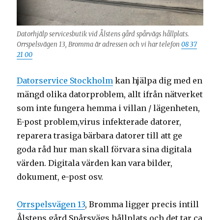
Datorhjälp servicesbutik vid Ålstens gård spårvägs hållplats.
Orrspelsvägen 13, Bromma är adressen och vi har telefon
08 37
21 00
Datorservice Stockholm
kan hjälpa dig med en
mängd olika datorproblem, allt ifrån nätverket
som inte fungera hemma i villan / lägenheten,
E-post problem,virus infekterade datorer,
reparera trasiga bärbara datorer till att ge
goda råd hur man skall förvara sina digitala
värden. Digitala värden kan vara bilder,
dokument, e-post osv.
Orrspelsvägen 13
, Bromma ligger precis intill
Ålstens gård Spårsvägs hållplats och det tar ca