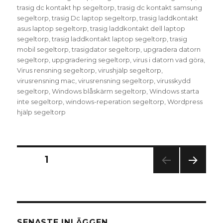
trasig dc kontakt hp segeltorp
,
trasig dc kontakt samsung
segeltorp
,
trasig Dc laptop segeltorp
,
trasig laddkontakt
asus laptop segeltorp
,
trasig laddkontakt dell laptop
segeltorp
,
trasig laddkontakt laptop segeltorp
,
trasig
mobil segeltorp
,
trasigdator segeltorp
,
upgradera datorn
segeltorp
,
uppgradering segeltorp
,
virus i datorn vad göra
,
Virus rensning segeltorp
,
virushjälp segeltorp
,
virusrensning mac
,
virusrensning segeltorp
,
virusskydd
segeltorp
,
Windows blåskärm segeltorp
,
Windows starta
inte segeltorp
,
windows-reperation segeltorp
,
Wordpress
hjälp segeltorp
Sidnumrering
SIDA
1
NÄS
för
TA
SIDA
inlägg
SENASTE INLÄGGEN