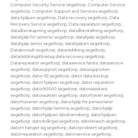
Computer Security Service segeltorp
,
Computer Service
segeltorp
,
Computer Support and Services segeltorp
,
data hjälpen segeltorp
,
Data recovery segeltorp
,
Data
Recovery Service segeltorp
,
Data reparation segeltorp
,
dataåterskapning segeltorp
,
dataåterställning segeltorp
,
datahjälp för seniorer segeltorp
,
datahjälp segeltorp
,
datahjälp senior segeltorp
,
datahjälpen segeltorp
,
Datakonsult segeltorp
,
dataräddning segeltorp
,
dataräddningsföretag data recovery segeltorp
,
Datareparatör segeltorp
,
dataservice farsta
,
dataservice
segeltorp
,
datasupport segeltorp
,
datasupporten
segeltorp
,
dator 112 segeltorp
,
dator data backup
segeltorp
,
dator hjälpen segeltorp
,
dator reparation
segeltorp
,
dator90000 segeltorp
,
datorassistans
segeltorp
,
datoraukten segeltorp
,
datorhaveri segeltorp
,
datorhaverier segeltorp
,
datorhjälp för pensionärer
segeltorp
,
datorhjälp hemma segeltorp
,
datorhjälp
segeltorp
,
datorhjälpen Abrahamsberg
,
datorhjälpen
segeltorp
,
datorkrångel segeltorp
,
datorkrasch segeltorp
,
datorn hänger sig segeltorp
,
datorproblem segeltorp
,
datorreparation segeltorp
,
datorservice segeltorp
,