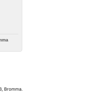
omma
13, Bromma.