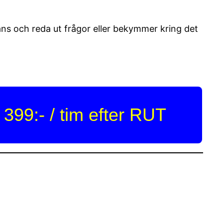
ans och reda ut frågor eller bekymmer kring det
 399:- / tim efter RUT