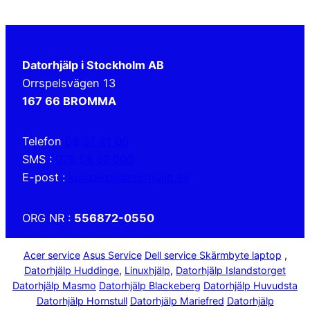
Datorhjälp i Stockholm AB
Orrspelsvägen 13
167 66 BROMMA
Telefon
08 37 21 00
SMS :
076 58 67 000
E-post :
kontakt@datorhjalp.se
ORG NR :
556872-0550
Acer service
Asus Service
Dell service
Skärmbyte laptop
,
Datorhjälp Huddinge
,
Linuxhjälp
,
Datorhjälp Islandstorget
Datorhjälp Masmo
Datorhjälp Blackeberg
Datorhjälp Huvudsta
Datorhjälp Hornstull
Datorhjälp Mariefred
Datorhjälp