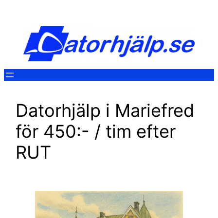
Hoppa
till
innehåll
Datorhjälp i Mariefred
för 450:- / tim efter
RUT