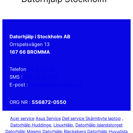
Datorhjälp i Stockholm AB
Orrspelsvägen 13
167 66 BROMMA
Telefon
08 37 21 00
SMS :
076 58 67 000
E-post :
kontakt@datorhjalp.se
ORG NR :
556872-0550
Acer service
Asus Service
Dell service
Skärmbyte laptop
,
Datorhjälp Huddinge
,
Linuxhjälp
,
Datorhjälp Islandstorget
Datorhjälp Masmo
Datorhjälp Blackeberg
Datorhjälp Huvudsta