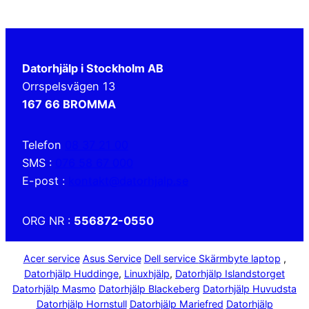
Datorhjälp i Stockholm AB
Orrspelsvägen 13
167 66 BROMMA
Telefon
08 37 21 00
SMS :
076 58 67 000
E-post :
kontakt@datorhjalp.se
ORG NR :
556872-0550
Acer service
Asus Service
Dell service
Skärmbyte laptop
,
Datorhjälp Huddinge
,
Linuxhjälp
,
Datorhjälp Islandstorget
Datorhjälp Masmo
Datorhjälp Blackeberg
Datorhjälp Huvudsta
Datorhjälp Hornstull
Datorhjälp Mariefred
Datorhjälp