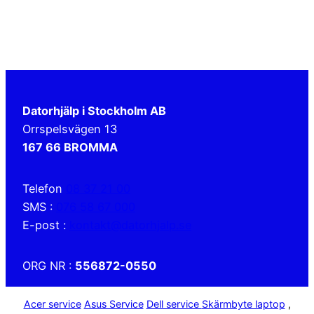
Datorhjälp i Stockholm AB
Orrspelsvägen 13
167 66 BROMMA
Telefon
08 37 21 00
SMS :
076 58 67 000
E-post :
kontakt@datorhjalp.se
ORG NR :
556872-0550
Acer service
Asus Service
Dell service
Skärmbyte laptop
,