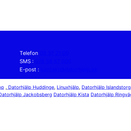
Telefon
08 37 21 00
SMS :
076 58 67 000
E-post :
kontakt@datorhjalp.se
op
,
Datorhjälp Huddinge
,
Linuxhjälp
,
Datorhjälp Islandstorg
Datorhjälp Jackobsberg
Datorhjälp Kista
Datorhjälp Ringv