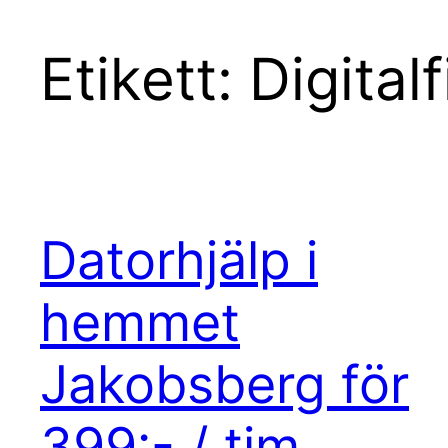
Etikett:
Digital
Datorhjälp i
hemmet
Jakobsberg för
399:- / tim