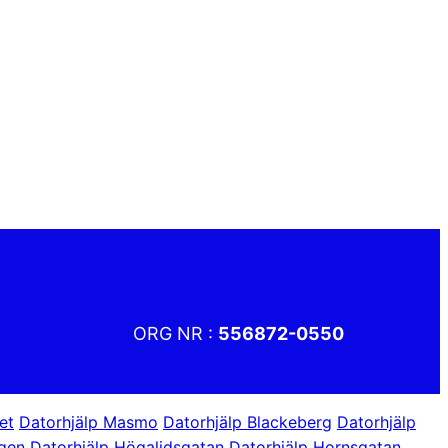
ORG NR :
556872-0550
et
Datorhjälp Masmo
Datorhjälp Blackeberg
Datorhjälp
ägen
Datorhjälp Högalidsgatan
Datorhjälp Hornsgatan