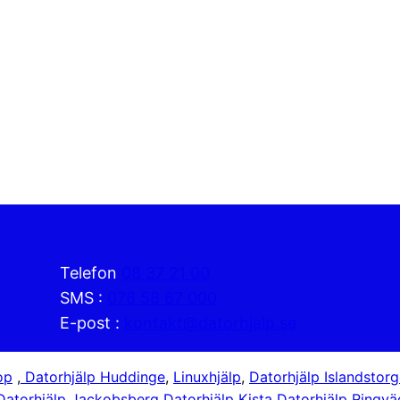
Telefon
08 37 21 00
SMS :
076 58 67 000
E-post :
kontakt@datorhjalp.se
op
,
Datorhjälp Huddinge
,
Linuxhjälp
,
Datorhjälp Islandstorg
Datorhjälp Jackobsberg
Datorhjälp Kista
Datorhjälp Ringv