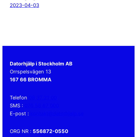
2023-04-03
Datorhjälp i Stockholm AB
Orrspelsvägen 13
167 66 BROMMA
Telefon
08 37 21 00
SMS :
076 58 67 000
E-post :
kontakt@datorhjalp.se
ORG NR :
556872-0550