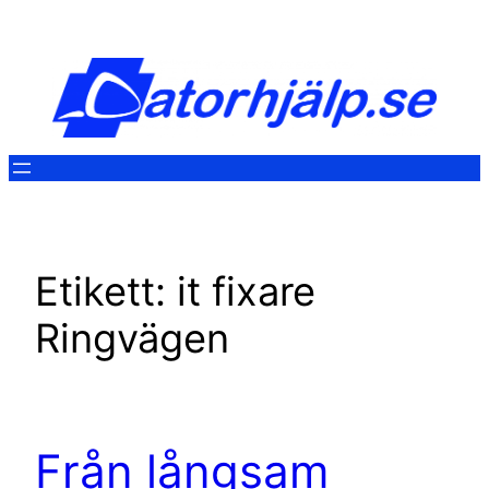
Hoppa
till
innehåll
Etikett:
it fixare
Ringvägen
Från långsam