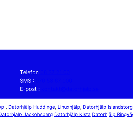
Telefon
08 37 21 00
SMS :
076 58 67 000
E-post :
kontakt@datorhjalp.se
op
,
Datorhjälp Huddinge
,
Linuxhjälp
,
Datorhjälp Islandstorg
Datorhjälp Jackobsberg
Datorhjälp Kista
Datorhjälp Ringv