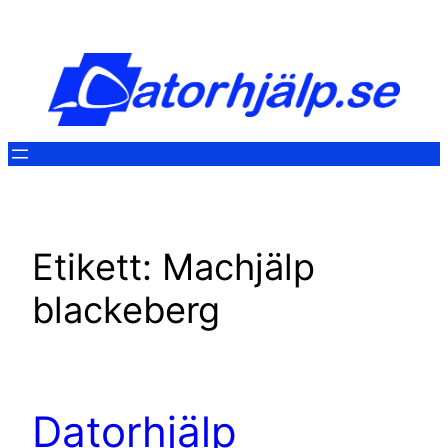
Hoppa
till
innehåll
Etikett:
Machjälp
blackeberg
Datorhjälp