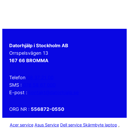
Datorhjälp i Stockholm AB
Orrspelsvägen 13
167 66 BROMMA
Telefon
08 37 21 00
SMS :
076 58 67 000
E-post :
kontakt@datorhjalp.se
ORG NR :
556872-0550
Acer service
Asus Service
Dell service
Skärmbyte laptop
,