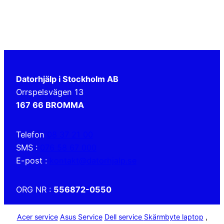
Datorhjälp i Stockholm AB
Orrspelsvägen 13
167 66 BROMMA
Telefon
08 37 21 00
SMS :
076 58 67 000
E-post :
kontakt@datorhjalp.se
ORG NR :
556872-0550
Acer service
Asus Service
Dell service
Skärmbyte laptop
,