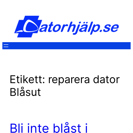
Hoppa
till
innehåll
Etikett:
reparera dator
Blåsut
Bli inte blåst i