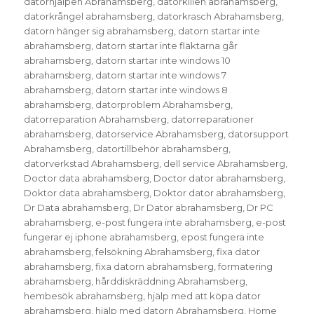
datorhjälpen Abrahamsberg
,
datorkillen abrahamsberg
,
datorkrångel abrahamsberg
,
datorkrasch Abrahamsberg
,
datorn hänger sig abrahamsberg
,
datorn startar inte
abrahamsberg
,
datorn startar inte fläktarna går
abrahamsberg
,
datorn startar inte windows 10
abrahamsberg
,
datorn startar inte windows 7
abrahamsberg
,
datorn startar inte windows 8
abrahamsberg
,
datorproblem Abrahamsberg
,
datorreparation Abrahamsberg
,
datorreparationer
abrahamsberg
,
datorservice Abrahamsberg
,
datorsupport
Abrahamsberg
,
datortillbehör abrahamsberg
,
datorverkstad Abrahamsberg
,
dell service Abrahamsberg
,
Doctor data abrahamsberg
,
Doctor dator abrahamsberg
,
Doktor data abrahamsberg
,
Doktor dator abrahamsberg
,
Dr Data abrahamsberg
,
Dr Dator abrahamsberg
,
Dr PC
abrahamsberg
,
e-post fungera inte abrahamsberg
,
e-post
fungerar ej iphone abrahamsberg
,
epost fungera inte
abrahamsberg
,
felsökning Abrahamsberg
,
fixa dator
abrahamsberg
,
fixa datorn abrahamsberg
,
formatering
abrahamsberg
,
hårddiskräddning Abrahamsberg
,
hembesök abrahamsberg
,
hjälp med att köpa dator
abrahamsberg
,
hjälp med datorn Abrahamsberg
,
Home