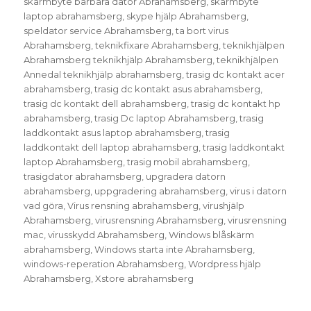
skärmbyte bärbara dator Abrahamsberg
,
skärmbyte
laptop abrahamsberg
,
skype hjälp Abrahamsberg
,
speldator service Abrahamsberg
,
ta bort virus
Abrahamsberg
,
teknikfixare Abrahamsberg
,
teknikhjälpen
Abrahamsberg teknikhjälp Abrahamsberg
,
teknikhjälpen
Annedal teknikhjälp abrahamsberg
,
trasig dc kontakt acer
abrahamsberg
,
trasig dc kontakt asus abrahamsberg
,
trasig dc kontakt dell abrahamsberg
,
trasig dc kontakt hp
abrahamsberg
,
trasig Dc laptop Abrahamsberg
,
trasig
laddkontakt asus laptop abrahamsberg
,
trasig
laddkontakt dell laptop abrahamsberg
,
trasig laddkontakt
laptop Abrahamsberg
,
trasig mobil abrahamsberg
,
trasigdator abrahamsberg
,
upgradera datorn
abrahamsberg
,
uppgradering abrahamsberg
,
virus i datorn
vad göra
,
Virus rensning abrahamsberg
,
virushjälp
Abrahamsberg
,
virusrensning Abrahamsberg
,
virusrensning
mac
,
virusskydd Abrahamsberg
,
Windows blåskärm
abrahamsberg
,
Windows starta inte Abrahamsberg
,
windows-reperation Abrahamsberg
,
Wordpress hjälp
Abrahamsberg
,
Xstore abrahamsberg