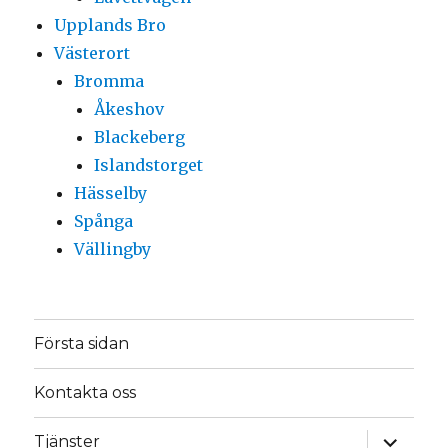
Upplands Bro
Västerort
Bromma
Åkeshov
Blackeberg
Islandstorget
Hässelby
Spånga
Vällingby
Första sidan
Kontakta oss
expande
Tjänster