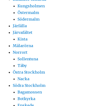
Kungsholmen
Östermalm
Södermalm
Järfälla
Järvafältet
Kista
Mälarörna
Norrort
Sollentuna
Täby
Östra Stockholm
Nacka
Södra Stockholm
Bagamossen
Botkyrka
Enskede