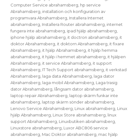
Computer Service abrahamsberg
,
hp service
Abrahamsberg
,
installation och konfiguration av
programvara Abrahamsberg
,
Installera Internet
abrahamsberg
,
Installera Router abrahamsberg
,
internet
fungera inte abrahamsberg
,
ipad hjälp abrahamsberg
,
iphone hjälp abrahamsberg
,
it doctron abrahamsberg
,
it
doktor Abrahamsberg
,
it doktorn Abrahamsberg
,
it fixare
Abrahamsberg
,
it hjälp Abrahamsberg
,
it hjälp hemma
abrahamsberg
,
it hjälp i hemmet abrahamsberg
,
it hjälpen
Abrahamsberg
,
it service Abrahamsberg
,
it support
Abrahamsberg
,
IT Tech Support abrahamsberg
,
it verkstad
Abrahamsberg
,
laga data Abrahamsberg
,
laga dator
Abrahamsberg
,
laga mobil Abrahamsberg
,
Laga trasig
dator Abrahamsberg
,
långsam dator abrahamsberg
,
laptop repair Abrahamsberg
,
laptop skärm funkar inte
abrahamsberg
,
laptop skärm sönder abrahamsberg
,
Lenovo Service Abrahamsberg
,
Linux abrahamsberg
,
Linux
hjälp Abrahamsberg
,
Linux Store abrahamsberg
,
linux
support Abrahamsberg
,
Linuxbutiken abrahamsberg
,
Linuxstore abrahamsberg
,
Luxor ABC806 service
abrahamsberg
,
Mac Doktor abrahamsberg
,
mac hjälp