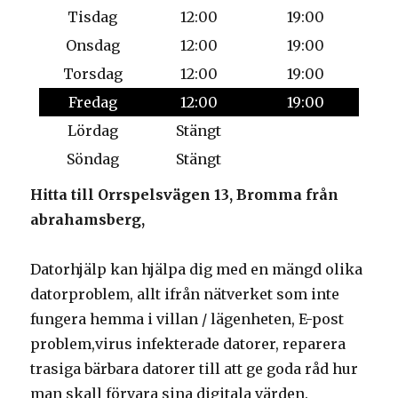
Tisdag
12:00
19:00
Onsdag
12:00
19:00
Torsdag
12:00
19:00
Fredag
12:00
19:00
Lördag
Stängt
Söndag
Stängt
Hitta till Orrspelsvägen 13, Bromma från
abrahamsberg,
Datorhjälp kan hjälpa dig med en mängd olika
datorproblem, allt ifrån nätverket som inte
fungera hemma i villan / lägenheten, E-post
problem,virus infekterade datorer, reparera
trasiga bärbara datorer till att ge goda råd hur
man skall förvara sina digitala värden.