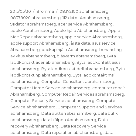
Postat
Kategorier
Taggar
2015/05/30
Bromma
08372100 abrahamsberg
,
08378020 abrahamsberg
,
112 dator Abrahamsberg
,
911dator abrahamsberg
,
acer service Abrahamsberg
,
apple Abrahamsberg
,
Apple hjälp Abrahamsberg
,
Apple
Mac Repair abrahamsberg
,
apple service Abrahamsberg
,
apple support Abrahamsberg
,
årsta data
,
asus service
Abrahamsberg
,
backup hjälp Abrahamsberg
,
behandling
av virus Abrahamsberg
,
blåskärm abrahamsberg
,
Byta
laddkontakt acer abrahamsberg
,
Byta laddkontakt asus
abrahamsberg
,
Byta laddkontakt dell abrahamsberg
,
Byta
laddkontakt hp abrahamsberg
,
Byta laddkontakt msi
abrahamsberg
,
Computer Consultant abrahamsberg
,
Computer Home Service abrahamsberg
,
computer repair
Abrahamsberg
,
Computer Repair Services abrahamsberg
,
Computer Security Service abrahamsberg
,
Computer
Service abrahamsberg
,
Computer Support and Services
abrahamsberg
,
Data aukten abrahamsberg
,
data butik
abrahamsberg
,
data hjälpen Abrahamsberg
,
Data
recovery Abrahamsberg
,
Data Recovery Service
abrahamsberg
,
Data reparation abrahamsberg
,
data