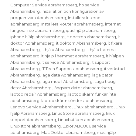
Computer Service abrahamsberg
,
hp service
Abrahamsberg
,
installation och konfiguration av
programvara Abrahamsberg
,
Installera Internet
abrahamsberg
,
Installera Router abrahamsberg
,
internet
fungera inte abrahamsberg
,
ipad hjälp abrahamsberg
,
iphone hjälp abrahamsberg
,
it doctron abrahamsberg
,
it
doktor Abrahamsberg
,
it doktorn Abrahamsberg
,
it fixare
Abrahamsberg
,
it hjälp Abrahamsberg
,
it hjälp hemma
abrahamsberg
,
it hjälp i hemmet abrahamsberg
,
it hjälpen
Abrahamsberg
,
it service Abrahamsberg
,
it support
Abrahamsberg
,
IT Tech Support abrahamsberg
,
it verkstad
Abrahamsberg
,
laga data Abrahamsberg
,
laga dator
Abrahamsberg
,
laga mobil Abrahamsberg
,
Laga trasig
dator Abrahamsberg
,
långsam dator abrahamsberg
,
laptop repair Abrahamsberg
,
laptop skärm funkar inte
abrahamsberg
,
laptop skärm sönder abrahamsberg
,
Lenovo Service Abrahamsberg
,
Linux abrahamsberg
,
Linux
hjälp Abrahamsberg
,
Linux Store abrahamsberg
,
linux
support Abrahamsberg
,
Linuxbutiken abrahamsberg
,
Linuxstore abrahamsberg
,
Luxor ABC806 service
abrahamsberg
,
Mac Doktor abrahamsberg
,
mac hjälp