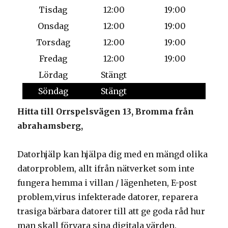
Tisdag
12:00
19:00
Onsdag
12:00
19:00
Torsdag
12:00
19:00
Fredag
12:00
19:00
Lördag
Stängt
Söndag
Stängt
Hitta till Orrspelsvägen 13, Bromma från
abrahamsberg,
Datorhjälp kan hjälpa dig med en mängd olika
datorproblem, allt ifrån nätverket som inte
fungera hemma i villan / lägenheten, E-post
problem,virus infekterade datorer, reparera
trasiga bärbara datorer till att ge goda råd hur
man skall förvara sina digitala värden.