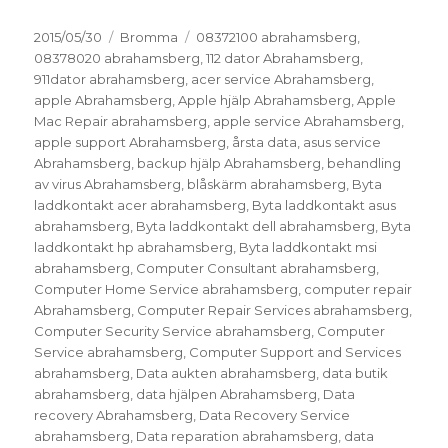
Postat
Kategorier
Taggar
2015/05/30
Bromma
08372100 abrahamsberg
,
08378020 abrahamsberg
,
112 dator Abrahamsberg
,
911dator abrahamsberg
,
acer service Abrahamsberg
,
apple Abrahamsberg
,
Apple hjälp Abrahamsberg
,
Apple
Mac Repair abrahamsberg
,
apple service Abrahamsberg
,
apple support Abrahamsberg
,
årsta data
,
asus service
Abrahamsberg
,
backup hjälp Abrahamsberg
,
behandling
av virus Abrahamsberg
,
blåskärm abrahamsberg
,
Byta
laddkontakt acer abrahamsberg
,
Byta laddkontakt asus
abrahamsberg
,
Byta laddkontakt dell abrahamsberg
,
Byta
laddkontakt hp abrahamsberg
,
Byta laddkontakt msi
abrahamsberg
,
Computer Consultant abrahamsberg
,
Computer Home Service abrahamsberg
,
computer repair
Abrahamsberg
,
Computer Repair Services abrahamsberg
,
Computer Security Service abrahamsberg
,
Computer
Service abrahamsberg
,
Computer Support and Services
abrahamsberg
,
Data aukten abrahamsberg
,
data butik
abrahamsberg
,
data hjälpen Abrahamsberg
,
Data
recovery Abrahamsberg
,
Data Recovery Service
abrahamsberg
,
Data reparation abrahamsberg
,
data