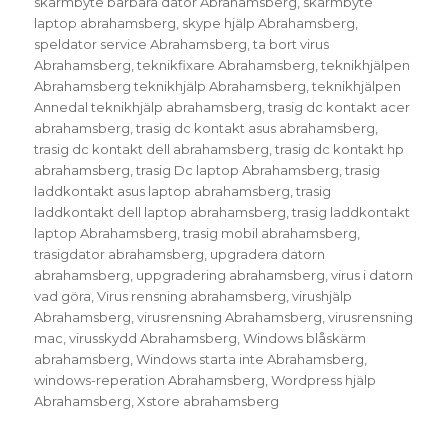
skärmbyte bärbara dator Abrahamsberg
,
skärmbyte
laptop abrahamsberg
,
skype hjälp Abrahamsberg
,
speldator service Abrahamsberg
,
ta bort virus
Abrahamsberg
,
teknikfixare Abrahamsberg
,
teknikhjälpen
Abrahamsberg teknikhjälp Abrahamsberg
,
teknikhjälpen
Annedal teknikhjälp abrahamsberg
,
trasig dc kontakt acer
abrahamsberg
,
trasig dc kontakt asus abrahamsberg
,
trasig dc kontakt dell abrahamsberg
,
trasig dc kontakt hp
abrahamsberg
,
trasig Dc laptop Abrahamsberg
,
trasig
laddkontakt asus laptop abrahamsberg
,
trasig
laddkontakt dell laptop abrahamsberg
,
trasig laddkontakt
laptop Abrahamsberg
,
trasig mobil abrahamsberg
,
trasigdator abrahamsberg
,
upgradera datorn
abrahamsberg
,
uppgradering abrahamsberg
,
virus i datorn
vad göra
,
Virus rensning abrahamsberg
,
virushjälp
Abrahamsberg
,
virusrensning Abrahamsberg
,
virusrensning
mac
,
virusskydd Abrahamsberg
,
Windows blåskärm
abrahamsberg
,
Windows starta inte Abrahamsberg
,
windows-reperation Abrahamsberg
,
Wordpress hjälp
Abrahamsberg
,
Xstore abrahamsberg