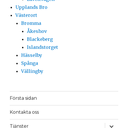
Upplands Bro
Västerort
Bromma
Åkeshov
Blackeberg
Islandstorget
Hässelby
Spånga
Vällingby
Första sidan
Kontakta oss
expande
Tjänster