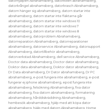
datorhjälpen Abrahamsberg
,
datorkillen abrahamsberg
,
datorkrångel abrahamsberg
,
datorkrasch Abrahamsberg
,
datorn hänger sig abrahamsberg
,
datorn startar inte
abrahamsberg
,
datorn startar inte fläktarna går
abrahamsberg
,
datorn startar inte windows 10
abrahamsberg
,
datorn startar inte windows 7
abrahamsberg
,
datorn startar inte windows 8
abrahamsberg
,
datorproblem Abrahamsberg
,
datorreparation Abrahamsberg
,
datorreparationer
abrahamsberg
,
datorservice Abrahamsberg
,
datorsupport
Abrahamsberg
,
datortillbehör abrahamsberg
,
datorverkstad Abrahamsberg
,
dell service Abrahamsberg
,
Doctor data abrahamsberg
,
Doctor dator abrahamsberg
,
Doktor data abrahamsberg
,
Doktor dator abrahamsberg
,
Dr Data abrahamsberg
,
Dr Dator abrahamsberg
,
Dr PC
abrahamsberg
,
e-post fungera inte abrahamsberg
,
e-post
fungerar ej iphone abrahamsberg
,
epost fungera inte
abrahamsberg
,
felsökning Abrahamsberg
,
fixa dator
abrahamsberg
,
fixa datorn abrahamsberg
,
formatering
abrahamsberg
,
hårddiskräddning Abrahamsberg
,
hembesök abrahamsberg
,
hjälp med att köpa dator
abrahamsberg
,
hjälp med datorn Abrahamsberg
,
Home