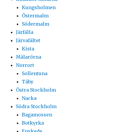
Kungsholmen
Östermalm
Södermalm
Järfälla
Järvafältet
Kista
Mälarörna
Norrort
Sollentuna
Täby
Östra Stockholm
Nacka
Södra Stockholm
Bagamossen
Botkyrka
Enskede