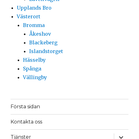
Upplands Bro
Västerort
Bromma
Åkeshov
Blackeberg
Islandstorget
Hässelby
Spånga
Vällingby
Första sidan
Kontakta oss
expande
Tjänster