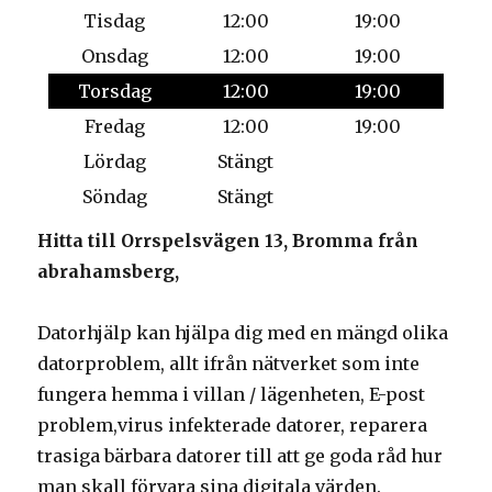
Tisdag
12:00
19:00
Onsdag
12:00
19:00
Torsdag
12:00
19:00
Fredag
12:00
19:00
Lördag
Stängt
Söndag
Stängt
Hitta till Orrspelsvägen 13, Bromma från
abrahamsberg,
Datorhjälp kan hjälpa dig med en mängd olika
datorproblem, allt ifrån nätverket som inte
fungera hemma i villan / lägenheten, E-post
problem,virus infekterade datorer, reparera
trasiga bärbara datorer till att ge goda råd hur
man skall förvara sina digitala värden.