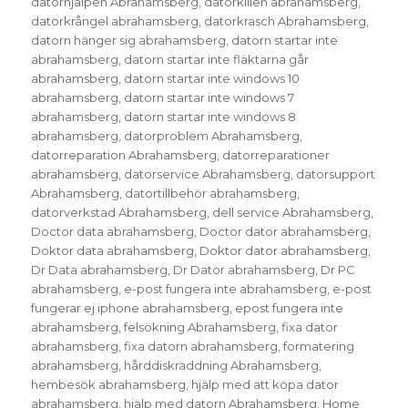
datorhjälpen Abrahamsberg
,
datorkillen abrahamsberg
,
datorkrångel abrahamsberg
,
datorkrasch Abrahamsberg
,
datorn hänger sig abrahamsberg
,
datorn startar inte
abrahamsberg
,
datorn startar inte fläktarna går
abrahamsberg
,
datorn startar inte windows 10
abrahamsberg
,
datorn startar inte windows 7
abrahamsberg
,
datorn startar inte windows 8
abrahamsberg
,
datorproblem Abrahamsberg
,
datorreparation Abrahamsberg
,
datorreparationer
abrahamsberg
,
datorservice Abrahamsberg
,
datorsupport
Abrahamsberg
,
datortillbehör abrahamsberg
,
datorverkstad Abrahamsberg
,
dell service Abrahamsberg
,
Doctor data abrahamsberg
,
Doctor dator abrahamsberg
,
Doktor data abrahamsberg
,
Doktor dator abrahamsberg
,
Dr Data abrahamsberg
,
Dr Dator abrahamsberg
,
Dr PC
abrahamsberg
,
e-post fungera inte abrahamsberg
,
e-post
fungerar ej iphone abrahamsberg
,
epost fungera inte
abrahamsberg
,
felsökning Abrahamsberg
,
fixa dator
abrahamsberg
,
fixa datorn abrahamsberg
,
formatering
abrahamsberg
,
hårddiskräddning Abrahamsberg
,
hembesök abrahamsberg
,
hjälp med att köpa dator
abrahamsberg
,
hjälp med datorn Abrahamsberg
,
Home