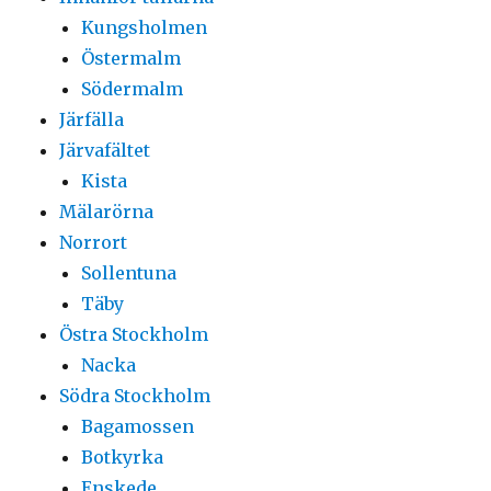
Kungsholmen
Östermalm
Södermalm
Järfälla
Järvafältet
Kista
Mälarörna
Norrort
Sollentuna
Täby
Östra Stockholm
Nacka
Södra Stockholm
Bagamossen
Botkyrka
Enskede