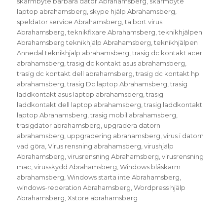
skärmbyte bärbara dator Abrahamsberg
,
skärmbyte
laptop abrahamsberg
,
skype hjälp Abrahamsberg
,
speldator service Abrahamsberg
,
ta bort virus
Abrahamsberg
,
teknikfixare Abrahamsberg
,
teknikhjälpen
Abrahamsberg teknikhjälp Abrahamsberg
,
teknikhjälpen
Annedal teknikhjälp abrahamsberg
,
trasig dc kontakt acer
abrahamsberg
,
trasig dc kontakt asus abrahamsberg
,
trasig dc kontakt dell abrahamsberg
,
trasig dc kontakt hp
abrahamsberg
,
trasig Dc laptop Abrahamsberg
,
trasig
laddkontakt asus laptop abrahamsberg
,
trasig
laddkontakt dell laptop abrahamsberg
,
trasig laddkontakt
laptop Abrahamsberg
,
trasig mobil abrahamsberg
,
trasigdator abrahamsberg
,
upgradera datorn
abrahamsberg
,
uppgradering abrahamsberg
,
virus i datorn
vad göra
,
Virus rensning abrahamsberg
,
virushjälp
Abrahamsberg
,
virusrensning Abrahamsberg
,
virusrensning
mac
,
virusskydd Abrahamsberg
,
Windows blåskärm
abrahamsberg
,
Windows starta inte Abrahamsberg
,
windows-reperation Abrahamsberg
,
Wordpress hjälp
Abrahamsberg
,
Xstore abrahamsberg