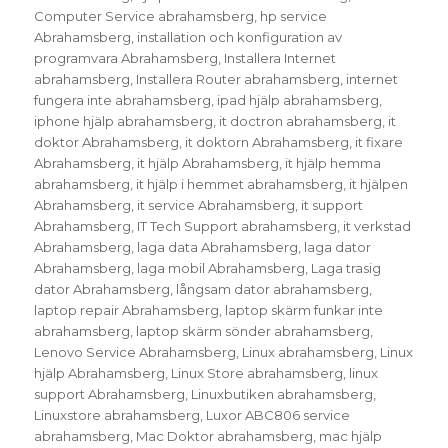
Computer Service abrahamsberg
,
hp service
Abrahamsberg
,
installation och konfiguration av
programvara Abrahamsberg
,
Installera Internet
abrahamsberg
,
Installera Router abrahamsberg
,
internet
fungera inte abrahamsberg
,
ipad hjälp abrahamsberg
,
iphone hjälp abrahamsberg
,
it doctron abrahamsberg
,
it
doktor Abrahamsberg
,
it doktorn Abrahamsberg
,
it fixare
Abrahamsberg
,
it hjälp Abrahamsberg
,
it hjälp hemma
abrahamsberg
,
it hjälp i hemmet abrahamsberg
,
it hjälpen
Abrahamsberg
,
it service Abrahamsberg
,
it support
Abrahamsberg
,
IT Tech Support abrahamsberg
,
it verkstad
Abrahamsberg
,
laga data Abrahamsberg
,
laga dator
Abrahamsberg
,
laga mobil Abrahamsberg
,
Laga trasig
dator Abrahamsberg
,
långsam dator abrahamsberg
,
laptop repair Abrahamsberg
,
laptop skärm funkar inte
abrahamsberg
,
laptop skärm sönder abrahamsberg
,
Lenovo Service Abrahamsberg
,
Linux abrahamsberg
,
Linux
hjälp Abrahamsberg
,
Linux Store abrahamsberg
,
linux
support Abrahamsberg
,
Linuxbutiken abrahamsberg
,
Linuxstore abrahamsberg
,
Luxor ABC806 service
abrahamsberg
,
Mac Doktor abrahamsberg
,
mac hjälp