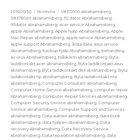
Postat
Kategorier
Taggar
2015/05/30
Bromma
08372100 abrahamsberg
,
08378020 abrahamsberg
,
112 dator Abrahamsberg
,
911dator abrahamsberg
,
acer service Abrahamsberg
,
apple Abrahamsberg
,
Apple hjälp Abrahamsberg
,
Apple
Mac Repair abrahamsberg
,
apple service Abrahamsberg
,
apple support Abrahamsberg
,
årsta data
,
asus service
Abrahamsberg
,
backup hjälp Abrahamsberg
,
behandling
av virus Abrahamsberg
,
blåskärm abrahamsberg
,
Byta
laddkontakt acer abrahamsberg
,
Byta laddkontakt asus
abrahamsberg
,
Byta laddkontakt dell abrahamsberg
,
Byta
laddkontakt hp abrahamsberg
,
Byta laddkontakt msi
abrahamsberg
,
Computer Consultant abrahamsberg
,
Computer Home Service abrahamsberg
,
computer repair
Abrahamsberg
,
Computer Repair Services abrahamsberg
,
Computer Security Service abrahamsberg
,
Computer
Service abrahamsberg
,
Computer Support and Services
abrahamsberg
,
Data aukten abrahamsberg
,
data butik
abrahamsberg
,
data hjälpen Abrahamsberg
,
Data
recovery Abrahamsberg
,
Data Recovery Service
abrahamsberg
,
Data reparation abrahamsberg
,
data