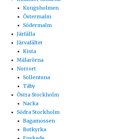
Kungsholmen
Östermalm
Södermalm
Järfälla
Järvafältet
Kista
Mälarörna
Norrort
Sollentuna
Täby
Östra Stockholm
Nacka
Södra Stockholm
Bagamossen
Botkyrka
Enskede