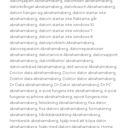
datorhjälpen Abrahamsberg
,
datorkillen abrahamsberg
,
datorkrångel abrahamsberg
,
datorkrasch Abrahamsberg
,
datorn hänger sig abrahamsberg
,
datorn startar inte
abrahamsberg
,
datorn startar inte fläktarna går
abrahamsberg
,
datorn startar inte windows 10
abrahamsberg
,
datorn startar inte windows 7
abrahamsberg
,
datorn startar inte windows 8
abrahamsberg
,
datorproblem Abrahamsberg
,
datorreparation Abrahamsberg
,
datorreparationer
abrahamsberg
,
datorservice Abrahamsberg
,
datorsupport
Abrahamsberg
,
datortillbehör abrahamsberg
,
datorverkstad Abrahamsberg
,
dell service Abrahamsberg
,
Doctor data abrahamsberg
,
Doctor dator abrahamsberg
,
Doktor data abrahamsberg
,
Doktor dator abrahamsberg
,
Dr Data abrahamsberg
,
Dr Dator abrahamsberg
,
Dr PC
abrahamsberg
,
e-post fungera inte abrahamsberg
,
e-post
fungerar ej iphone abrahamsberg
,
epost fungera inte
abrahamsberg
,
felsökning Abrahamsberg
,
fixa dator
abrahamsberg
,
fixa datorn abrahamsberg
,
formatering
abrahamsberg
,
hårddiskräddning Abrahamsberg
,
hembesök abrahamsberg
,
hjälp med att köpa dator
abrahamsberg
,
hjälp med datorn Abrahamsberg
,
Home