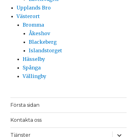
Upplands Bro
Västerort
Bromma
Åkeshov
Blackeberg
Islandstorget
Hässelby
Spånga
Vällingby
Första sidan
Kontakta oss
expande
Tjänster