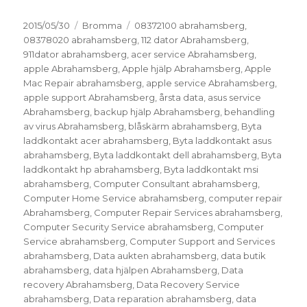
Postat
Kategorier
Taggar
2015/05/30
Bromma
08372100 abrahamsberg
,
08378020 abrahamsberg
,
112 dator Abrahamsberg
,
911dator abrahamsberg
,
acer service Abrahamsberg
,
apple Abrahamsberg
,
Apple hjälp Abrahamsberg
,
Apple
Mac Repair abrahamsberg
,
apple service Abrahamsberg
,
apple support Abrahamsberg
,
årsta data
,
asus service
Abrahamsberg
,
backup hjälp Abrahamsberg
,
behandling
av virus Abrahamsberg
,
blåskärm abrahamsberg
,
Byta
laddkontakt acer abrahamsberg
,
Byta laddkontakt asus
abrahamsberg
,
Byta laddkontakt dell abrahamsberg
,
Byta
laddkontakt hp abrahamsberg
,
Byta laddkontakt msi
abrahamsberg
,
Computer Consultant abrahamsberg
,
Computer Home Service abrahamsberg
,
computer repair
Abrahamsberg
,
Computer Repair Services abrahamsberg
,
Computer Security Service abrahamsberg
,
Computer
Service abrahamsberg
,
Computer Support and Services
abrahamsberg
,
Data aukten abrahamsberg
,
data butik
abrahamsberg
,
data hjälpen Abrahamsberg
,
Data
recovery Abrahamsberg
,
Data Recovery Service
abrahamsberg
,
Data reparation abrahamsberg
,
data