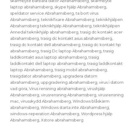
skärmbyte bärbara dator Abrahamsberg
,
skärmbyte
laptop abrahamsberg
,
skype hjälp Abrahamsberg
,
speldator service Abrahamsberg
,
ta bort virus
Abrahamsberg
,
teknikfixare Abrahamsberg
,
teknikhjälpen
Abrahamsberg teknikhjälp Abrahamsberg
,
teknikhjälpen
Annedal teknikhjälp abrahamsberg
,
trasig dc kontakt acer
abrahamsberg
,
trasig dc kontakt asus abrahamsberg
,
trasig dc kontakt dell abrahamsberg
,
trasig dc kontakt hp
abrahamsberg
,
trasig Dc laptop Abrahamsberg
,
trasig
laddkontakt asus laptop abrahamsberg
,
trasig
laddkontakt dell laptop abrahamsberg
,
trasig laddkontakt
laptop Abrahamsberg
,
trasig mobil abrahamsberg
,
trasigdator abrahamsberg
,
upgradera datorn
abrahamsberg
,
uppgradering abrahamsberg
,
virus i datorn
vad göra
,
Virus rensning abrahamsberg
,
virushjälp
Abrahamsberg
,
virusrensning Abrahamsberg
,
virusrensning
mac
,
virusskydd Abrahamsberg
,
Windows blåskärm
abrahamsberg
,
Windows starta inte Abrahamsberg
,
windows-reperation Abrahamsberg
,
Wordpress hjälp
Abrahamsberg
,
Xstore abrahamsberg