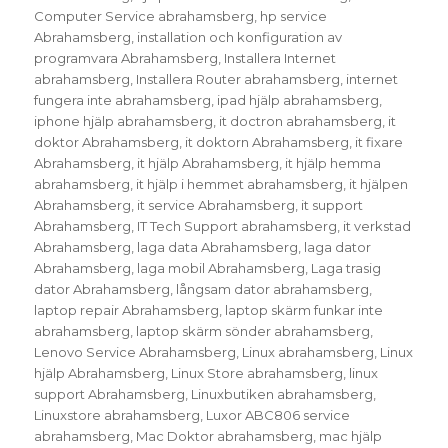
Computer Service abrahamsberg
,
hp service
Abrahamsberg
,
installation och konfiguration av
programvara Abrahamsberg
,
Installera Internet
abrahamsberg
,
Installera Router abrahamsberg
,
internet
fungera inte abrahamsberg
,
ipad hjälp abrahamsberg
,
iphone hjälp abrahamsberg
,
it doctron abrahamsberg
,
it
doktor Abrahamsberg
,
it doktorn Abrahamsberg
,
it fixare
Abrahamsberg
,
it hjälp Abrahamsberg
,
it hjälp hemma
abrahamsberg
,
it hjälp i hemmet abrahamsberg
,
it hjälpen
Abrahamsberg
,
it service Abrahamsberg
,
it support
Abrahamsberg
,
IT Tech Support abrahamsberg
,
it verkstad
Abrahamsberg
,
laga data Abrahamsberg
,
laga dator
Abrahamsberg
,
laga mobil Abrahamsberg
,
Laga trasig
dator Abrahamsberg
,
långsam dator abrahamsberg
,
laptop repair Abrahamsberg
,
laptop skärm funkar inte
abrahamsberg
,
laptop skärm sönder abrahamsberg
,
Lenovo Service Abrahamsberg
,
Linux abrahamsberg
,
Linux
hjälp Abrahamsberg
,
Linux Store abrahamsberg
,
linux
support Abrahamsberg
,
Linuxbutiken abrahamsberg
,
Linuxstore abrahamsberg
,
Luxor ABC806 service
abrahamsberg
,
Mac Doktor abrahamsberg
,
mac hjälp