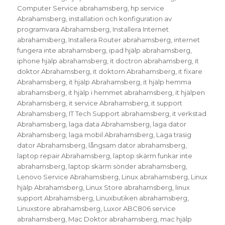
Computer Service abrahamsberg
,
hp service
Abrahamsberg
,
installation och konfiguration av
programvara Abrahamsberg
,
Installera Internet
abrahamsberg
,
Installera Router abrahamsberg
,
internet
fungera inte abrahamsberg
,
ipad hjälp abrahamsberg
,
iphone hjälp abrahamsberg
,
it doctron abrahamsberg
,
it
doktor Abrahamsberg
,
it doktorn Abrahamsberg
,
it fixare
Abrahamsberg
,
it hjälp Abrahamsberg
,
it hjälp hemma
abrahamsberg
,
it hjälp i hemmet abrahamsberg
,
it hjälpen
Abrahamsberg
,
it service Abrahamsberg
,
it support
Abrahamsberg
,
IT Tech Support abrahamsberg
,
it verkstad
Abrahamsberg
,
laga data Abrahamsberg
,
laga dator
Abrahamsberg
,
laga mobil Abrahamsberg
,
Laga trasig
dator Abrahamsberg
,
långsam dator abrahamsberg
,
laptop repair Abrahamsberg
,
laptop skärm funkar inte
abrahamsberg
,
laptop skärm sönder abrahamsberg
,
Lenovo Service Abrahamsberg
,
Linux abrahamsberg
,
Linux
hjälp Abrahamsberg
,
Linux Store abrahamsberg
,
linux
support Abrahamsberg
,
Linuxbutiken abrahamsberg
,
Linuxstore abrahamsberg
,
Luxor ABC806 service
abrahamsberg
,
Mac Doktor abrahamsberg
,
mac hjälp