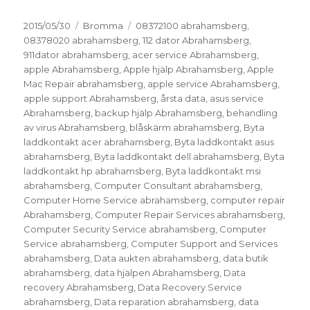
Postat
Kategorier
Taggar
2015/05/30
Bromma
08372100 abrahamsberg
,
08378020 abrahamsberg
,
112 dator Abrahamsberg
,
911dator abrahamsberg
,
acer service Abrahamsberg
,
apple Abrahamsberg
,
Apple hjälp Abrahamsberg
,
Apple
Mac Repair abrahamsberg
,
apple service Abrahamsberg
,
apple support Abrahamsberg
,
årsta data
,
asus service
Abrahamsberg
,
backup hjälp Abrahamsberg
,
behandling
av virus Abrahamsberg
,
blåskärm abrahamsberg
,
Byta
laddkontakt acer abrahamsberg
,
Byta laddkontakt asus
abrahamsberg
,
Byta laddkontakt dell abrahamsberg
,
Byta
laddkontakt hp abrahamsberg
,
Byta laddkontakt msi
abrahamsberg
,
Computer Consultant abrahamsberg
,
Computer Home Service abrahamsberg
,
computer repair
Abrahamsberg
,
Computer Repair Services abrahamsberg
,
Computer Security Service abrahamsberg
,
Computer
Service abrahamsberg
,
Computer Support and Services
abrahamsberg
,
Data aukten abrahamsberg
,
data butik
abrahamsberg
,
data hjälpen Abrahamsberg
,
Data
recovery Abrahamsberg
,
Data Recovery Service
abrahamsberg
,
Data reparation abrahamsberg
,
data