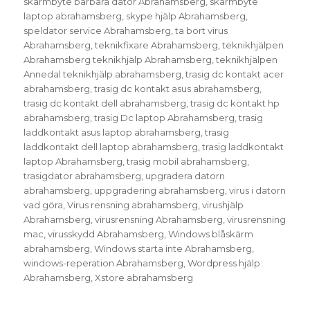
skärmbyte bärbara dator Abrahamsberg
,
skärmbyte
laptop abrahamsberg
,
skype hjälp Abrahamsberg
,
speldator service Abrahamsberg
,
ta bort virus
Abrahamsberg
,
teknikfixare Abrahamsberg
,
teknikhjälpen
Abrahamsberg teknikhjälp Abrahamsberg
,
teknikhjälpen
Annedal teknikhjälp abrahamsberg
,
trasig dc kontakt acer
abrahamsberg
,
trasig dc kontakt asus abrahamsberg
,
trasig dc kontakt dell abrahamsberg
,
trasig dc kontakt hp
abrahamsberg
,
trasig Dc laptop Abrahamsberg
,
trasig
laddkontakt asus laptop abrahamsberg
,
trasig
laddkontakt dell laptop abrahamsberg
,
trasig laddkontakt
laptop Abrahamsberg
,
trasig mobil abrahamsberg
,
trasigdator abrahamsberg
,
upgradera datorn
abrahamsberg
,
uppgradering abrahamsberg
,
virus i datorn
vad göra
,
Virus rensning abrahamsberg
,
virushjälp
Abrahamsberg
,
virusrensning Abrahamsberg
,
virusrensning
mac
,
virusskydd Abrahamsberg
,
Windows blåskärm
abrahamsberg
,
Windows starta inte Abrahamsberg
,
windows-reperation Abrahamsberg
,
Wordpress hjälp
Abrahamsberg
,
Xstore abrahamsberg