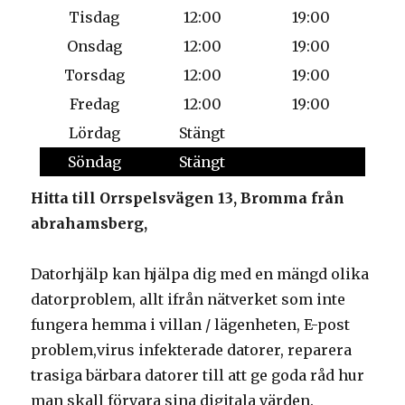
Tisdag
12:00
19:00
Onsdag
12:00
19:00
Torsdag
12:00
19:00
Fredag
12:00
19:00
Lördag
Stängt
Söndag
Stängt
Hitta till Orrspelsvägen 13, Bromma från
abrahamsberg,
Datorhjälp kan hjälpa dig med en mängd olika
datorproblem, allt ifrån nätverket som inte
fungera hemma i villan / lägenheten, E-post
problem,virus infekterade datorer, reparera
trasiga bärbara datorer till att ge goda råd hur
man skall förvara sina digitala värden.