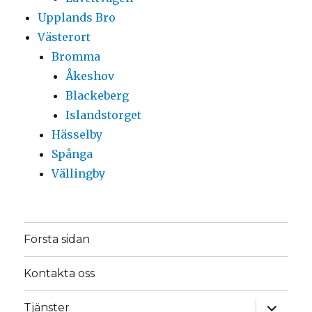
Upplands Bro
Västerort
Bromma
Åkeshov
Blackeberg
Islandstorget
Hässelby
Spånga
Vällingby
Första sidan
Kontakta oss
expande
Tjänster