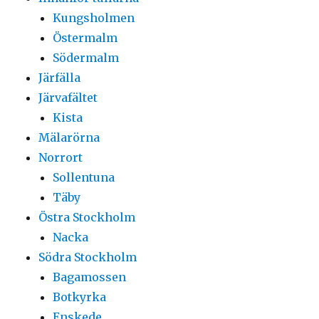
Kungsholmen
Östermalm
Södermalm
Järfälla
Järvafältet
Kista
Mälarörna
Norrort
Sollentuna
Täby
Östra Stockholm
Nacka
Södra Stockholm
Bagamossen
Botkyrka
Enskede