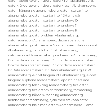
datorhjälpen Abrahamsberg
,
datorkillen abrahamsberg
,
datorkrångel abrahamsberg
,
datorkrasch Abrahamsberg
,
datorn hänger sig abrahamsberg
,
datorn startar inte
abrahamsberg
,
datorn startar inte fläktarna går
abrahamsberg
,
datorn startar inte windows 10
abrahamsberg
,
datorn startar inte windows 7
abrahamsberg
,
datorn startar inte windows 8
abrahamsberg
,
datorproblem Abrahamsberg
,
datorreparation Abrahamsberg
,
datorreparationer
abrahamsberg
,
datorservice Abrahamsberg
,
datorsupport
Abrahamsberg
,
datortillbehör abrahamsberg
,
datorverkstad Abrahamsberg
,
dell service Abrahamsberg
,
Doctor data abrahamsberg
,
Doctor dator abrahamsberg
,
Doktor data abrahamsberg
,
Doktor dator abrahamsberg
,
Dr Data abrahamsberg
,
Dr Dator abrahamsberg
,
Dr PC
abrahamsberg
,
e-post fungera inte abrahamsberg
,
e-post
fungerar ej iphone abrahamsberg
,
epost fungera inte
abrahamsberg
,
felsökning Abrahamsberg
,
fixa dator
abrahamsberg
,
fixa datorn abrahamsberg
,
formatering
abrahamsberg
,
hårddiskräddning Abrahamsberg
,
hembesök abrahamsberg
,
hjälp med att köpa dator
abrahamsberg
,
hjälp med datorn Abrahamsberg
,
Home