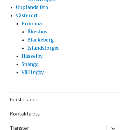
Upplands Bro
Västerort
Bromma
Åkeshov
Blackeberg
Islandstorget
Hässelby
Spånga
Vällingby
Första sidan
Kontakta oss
expande
Tjänster