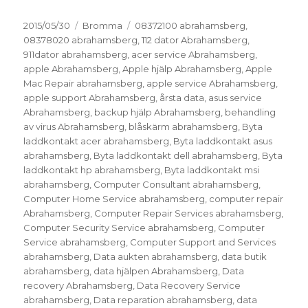
Postat
Kategorier
Taggar
2015/05/30
Bromma
08372100 abrahamsberg
,
08378020 abrahamsberg
,
112 dator Abrahamsberg
,
911dator abrahamsberg
,
acer service Abrahamsberg
,
apple Abrahamsberg
,
Apple hjälp Abrahamsberg
,
Apple
Mac Repair abrahamsberg
,
apple service Abrahamsberg
,
apple support Abrahamsberg
,
årsta data
,
asus service
Abrahamsberg
,
backup hjälp Abrahamsberg
,
behandling
av virus Abrahamsberg
,
blåskärm abrahamsberg
,
Byta
laddkontakt acer abrahamsberg
,
Byta laddkontakt asus
abrahamsberg
,
Byta laddkontakt dell abrahamsberg
,
Byta
laddkontakt hp abrahamsberg
,
Byta laddkontakt msi
abrahamsberg
,
Computer Consultant abrahamsberg
,
Computer Home Service abrahamsberg
,
computer repair
Abrahamsberg
,
Computer Repair Services abrahamsberg
,
Computer Security Service abrahamsberg
,
Computer
Service abrahamsberg
,
Computer Support and Services
abrahamsberg
,
Data aukten abrahamsberg
,
data butik
abrahamsberg
,
data hjälpen Abrahamsberg
,
Data
recovery Abrahamsberg
,
Data Recovery Service
abrahamsberg
,
Data reparation abrahamsberg
,
data