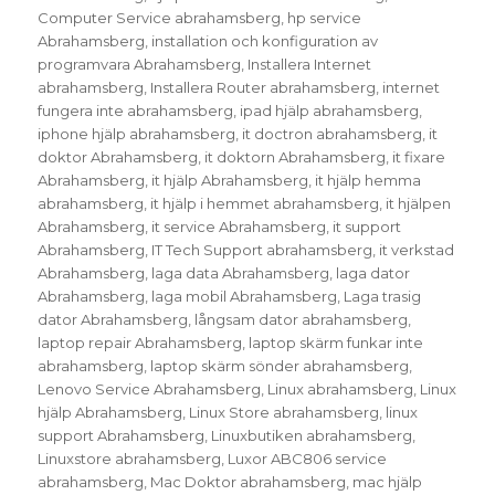
Computer Service abrahamsberg
,
hp service
Abrahamsberg
,
installation och konfiguration av
programvara Abrahamsberg
,
Installera Internet
abrahamsberg
,
Installera Router abrahamsberg
,
internet
fungera inte abrahamsberg
,
ipad hjälp abrahamsberg
,
iphone hjälp abrahamsberg
,
it doctron abrahamsberg
,
it
doktor Abrahamsberg
,
it doktorn Abrahamsberg
,
it fixare
Abrahamsberg
,
it hjälp Abrahamsberg
,
it hjälp hemma
abrahamsberg
,
it hjälp i hemmet abrahamsberg
,
it hjälpen
Abrahamsberg
,
it service Abrahamsberg
,
it support
Abrahamsberg
,
IT Tech Support abrahamsberg
,
it verkstad
Abrahamsberg
,
laga data Abrahamsberg
,
laga dator
Abrahamsberg
,
laga mobil Abrahamsberg
,
Laga trasig
dator Abrahamsberg
,
långsam dator abrahamsberg
,
laptop repair Abrahamsberg
,
laptop skärm funkar inte
abrahamsberg
,
laptop skärm sönder abrahamsberg
,
Lenovo Service Abrahamsberg
,
Linux abrahamsberg
,
Linux
hjälp Abrahamsberg
,
Linux Store abrahamsberg
,
linux
support Abrahamsberg
,
Linuxbutiken abrahamsberg
,
Linuxstore abrahamsberg
,
Luxor ABC806 service
abrahamsberg
,
Mac Doktor abrahamsberg
,
mac hjälp