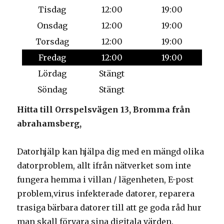
Tisdag
12:00
19:00
Onsdag
12:00
19:00
Torsdag
12:00
19:00
Fredag
12:00
19:00
Lördag
Stängt
Söndag
Stängt
Hitta till Orrspelsvägen 13, Bromma från
abrahamsberg,
Datorhjälp kan hjälpa dig med en mängd olika
datorproblem, allt ifrån nätverket som inte
fungera hemma i villan / lägenheten, E-post
problem,virus infekterade datorer, reparera
trasiga bärbara datorer till att ge goda råd hur
man skall förvara sina digitala värden.