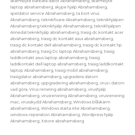
skärmbyte bärbara dator Abrahamsberg
,
skärmbyte
laptop abrahamsberg
,
skype hjälp Abrahamsberg
,
speldator service Abrahamsberg
,
ta bort virus
Abrahamsberg
,
teknikfixare Abrahamsberg
,
teknikhjälpen
Abrahamsberg teknikhjälp Abrahamsberg
,
teknikhjälpen
Annedal teknikhjälp abrahamsberg
,
trasig dc kontakt acer
abrahamsberg
,
trasig dc kontakt asus abrahamsberg
,
trasig dc kontakt dell abrahamsberg
,
trasig dc kontakt hp
abrahamsberg
,
trasig Dc laptop Abrahamsberg
,
trasig
laddkontakt asus laptop abrahamsberg
,
trasig
laddkontakt dell laptop abrahamsberg
,
trasig laddkontakt
laptop Abrahamsberg
,
trasig mobil abrahamsberg
,
trasigdator abrahamsberg
,
upgradera datorn
abrahamsberg
,
uppgradering abrahamsberg
,
virus i datorn
vad göra
,
Virus rensning abrahamsberg
,
virushjälp
Abrahamsberg
,
virusrensning Abrahamsberg
,
virusrensning
mac
,
virusskydd Abrahamsberg
,
Windows blåskärm
abrahamsberg
,
Windows starta inte Abrahamsberg
,
windows-reperation Abrahamsberg
,
Wordpress hjälp
Abrahamsberg
,
Xstore abrahamsberg