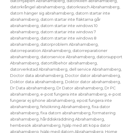
datorhjälpen Abrahamsberg
,
datorkillen abrahamsberg
,
datorkrångel abrahamsberg
,
datorkrasch Abrahamsberg
,
datorn hänger sig abrahamsberg
,
datorn startar inte
abrahamsberg
,
datorn startar inte fläktarna går
abrahamsberg
,
datorn startar inte windows 10
abrahamsberg
,
datorn startar inte windows 7
abrahamsberg
,
datorn startar inte windows 8
abrahamsberg
,
datorproblem Abrahamsberg
,
datorreparation Abrahamsberg
,
datorreparationer
abrahamsberg
,
datorservice Abrahamsberg
,
datorsupport
Abrahamsberg
,
datortillbehör abrahamsberg
,
datorverkstad Abrahamsberg
,
dell service Abrahamsberg
,
Doctor data abrahamsberg
,
Doctor dator abrahamsberg
,
Doktor data abrahamsberg
,
Doktor dator abrahamsberg
,
Dr Data abrahamsberg
,
Dr Dator abrahamsberg
,
Dr PC
abrahamsberg
,
e-post fungera inte abrahamsberg
,
e-post
fungerar ej iphone abrahamsberg
,
epost fungera inte
abrahamsberg
,
felsökning Abrahamsberg
,
fixa dator
abrahamsberg
,
fixa datorn abrahamsberg
,
formatering
abrahamsberg
,
hårddiskräddning Abrahamsberg
,
hembesök abrahamsberg
,
hjälp med att köpa dator
abrahamsberg
,
hjälp med datorn Abrahamsberg
,
Home