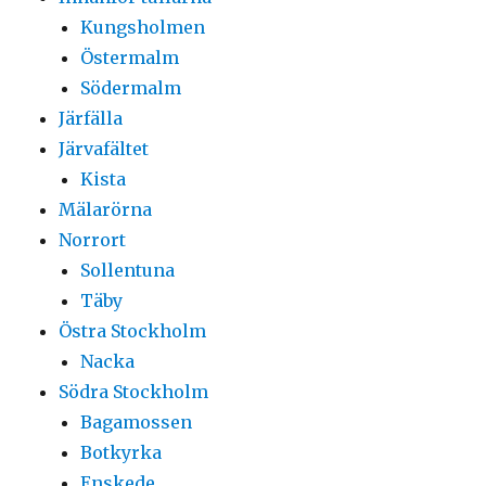
Kungsholmen
Östermalm
Södermalm
Järfälla
Järvafältet
Kista
Mälarörna
Norrort
Sollentuna
Täby
Östra Stockholm
Nacka
Södra Stockholm
Bagamossen
Botkyrka
Enskede