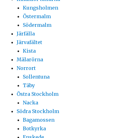
Kungsholmen
Östermalm
Södermalm
Järfälla
Järvafältet
Kista
Mälarörna
Norrort
Sollentuna
Täby
Östra Stockholm
Nacka
Södra Stockholm
Bagamossen
Botkyrka
Enskede