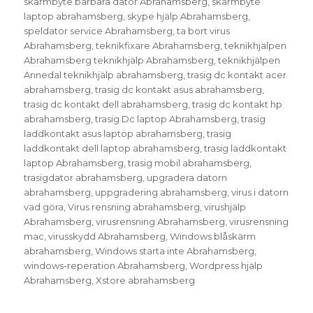
skärmbyte bärbara dator Abrahamsberg
,
skärmbyte
laptop abrahamsberg
,
skype hjälp Abrahamsberg
,
speldator service Abrahamsberg
,
ta bort virus
Abrahamsberg
,
teknikfixare Abrahamsberg
,
teknikhjälpen
Abrahamsberg teknikhjälp Abrahamsberg
,
teknikhjälpen
Annedal teknikhjälp abrahamsberg
,
trasig dc kontakt acer
abrahamsberg
,
trasig dc kontakt asus abrahamsberg
,
trasig dc kontakt dell abrahamsberg
,
trasig dc kontakt hp
abrahamsberg
,
trasig Dc laptop Abrahamsberg
,
trasig
laddkontakt asus laptop abrahamsberg
,
trasig
laddkontakt dell laptop abrahamsberg
,
trasig laddkontakt
laptop Abrahamsberg
,
trasig mobil abrahamsberg
,
trasigdator abrahamsberg
,
upgradera datorn
abrahamsberg
,
uppgradering abrahamsberg
,
virus i datorn
vad göra
,
Virus rensning abrahamsberg
,
virushjälp
Abrahamsberg
,
virusrensning Abrahamsberg
,
virusrensning
mac
,
virusskydd Abrahamsberg
,
Windows blåskärm
abrahamsberg
,
Windows starta inte Abrahamsberg
,
windows-reperation Abrahamsberg
,
Wordpress hjälp
Abrahamsberg
,
Xstore abrahamsberg