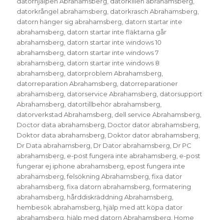
datorhjälpen Abrahamsberg
,
datorkillen abrahamsberg
,
datorkrångel abrahamsberg
,
datorkrasch Abrahamsberg
,
datorn hänger sig abrahamsberg
,
datorn startar inte
abrahamsberg
,
datorn startar inte fläktarna går
abrahamsberg
,
datorn startar inte windows 10
abrahamsberg
,
datorn startar inte windows 7
abrahamsberg
,
datorn startar inte windows 8
abrahamsberg
,
datorproblem Abrahamsberg
,
datorreparation Abrahamsberg
,
datorreparationer
abrahamsberg
,
datorservice Abrahamsberg
,
datorsupport
Abrahamsberg
,
datortillbehör abrahamsberg
,
datorverkstad Abrahamsberg
,
dell service Abrahamsberg
,
Doctor data abrahamsberg
,
Doctor dator abrahamsberg
,
Doktor data abrahamsberg
,
Doktor dator abrahamsberg
,
Dr Data abrahamsberg
,
Dr Dator abrahamsberg
,
Dr PC
abrahamsberg
,
e-post fungera inte abrahamsberg
,
e-post
fungerar ej iphone abrahamsberg
,
epost fungera inte
abrahamsberg
,
felsökning Abrahamsberg
,
fixa dator
abrahamsberg
,
fixa datorn abrahamsberg
,
formatering
abrahamsberg
,
hårddiskräddning Abrahamsberg
,
hembesök abrahamsberg
,
hjälp med att köpa dator
abrahamsberg
,
hjälp med datorn Abrahamsberg
,
Home