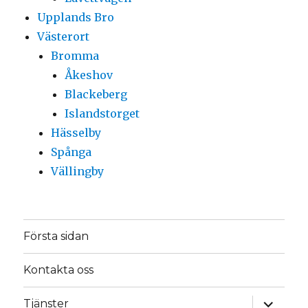
Upplands Bro
Västerort
Bromma
Åkeshov
Blackeberg
Islandstorget
Hässelby
Spånga
Vällingby
Första sidan
Kontakta oss
expande
Tjänster