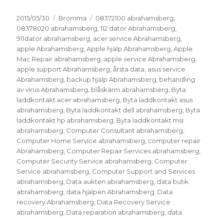
Postat
Kategorier
Taggar
2015/05/30
Bromma
08372100 abrahamsberg
,
08378020 abrahamsberg
,
112 dator Abrahamsberg
,
911dator abrahamsberg
,
acer service Abrahamsberg
,
apple Abrahamsberg
,
Apple hjälp Abrahamsberg
,
Apple
Mac Repair abrahamsberg
,
apple service Abrahamsberg
,
apple support Abrahamsberg
,
årsta data
,
asus service
Abrahamsberg
,
backup hjälp Abrahamsberg
,
behandling
av virus Abrahamsberg
,
blåskärm abrahamsberg
,
Byta
laddkontakt acer abrahamsberg
,
Byta laddkontakt asus
abrahamsberg
,
Byta laddkontakt dell abrahamsberg
,
Byta
laddkontakt hp abrahamsberg
,
Byta laddkontakt msi
abrahamsberg
,
Computer Consultant abrahamsberg
,
Computer Home Service abrahamsberg
,
computer repair
Abrahamsberg
,
Computer Repair Services abrahamsberg
,
Computer Security Service abrahamsberg
,
Computer
Service abrahamsberg
,
Computer Support and Services
abrahamsberg
,
Data aukten abrahamsberg
,
data butik
abrahamsberg
,
data hjälpen Abrahamsberg
,
Data
recovery Abrahamsberg
,
Data Recovery Service
abrahamsberg
,
Data reparation abrahamsberg
,
data