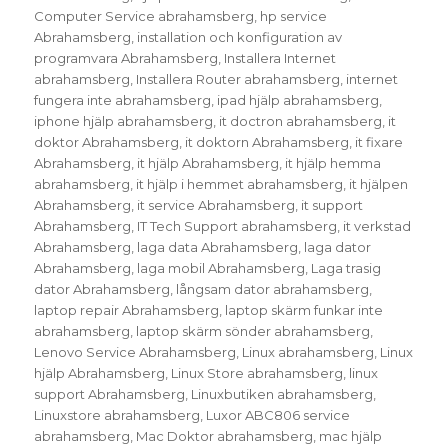
Computer Service abrahamsberg
,
hp service
Abrahamsberg
,
installation och konfiguration av
programvara Abrahamsberg
,
Installera Internet
abrahamsberg
,
Installera Router abrahamsberg
,
internet
fungera inte abrahamsberg
,
ipad hjälp abrahamsberg
,
iphone hjälp abrahamsberg
,
it doctron abrahamsberg
,
it
doktor Abrahamsberg
,
it doktorn Abrahamsberg
,
it fixare
Abrahamsberg
,
it hjälp Abrahamsberg
,
it hjälp hemma
abrahamsberg
,
it hjälp i hemmet abrahamsberg
,
it hjälpen
Abrahamsberg
,
it service Abrahamsberg
,
it support
Abrahamsberg
,
IT Tech Support abrahamsberg
,
it verkstad
Abrahamsberg
,
laga data Abrahamsberg
,
laga dator
Abrahamsberg
,
laga mobil Abrahamsberg
,
Laga trasig
dator Abrahamsberg
,
långsam dator abrahamsberg
,
laptop repair Abrahamsberg
,
laptop skärm funkar inte
abrahamsberg
,
laptop skärm sönder abrahamsberg
,
Lenovo Service Abrahamsberg
,
Linux abrahamsberg
,
Linux
hjälp Abrahamsberg
,
Linux Store abrahamsberg
,
linux
support Abrahamsberg
,
Linuxbutiken abrahamsberg
,
Linuxstore abrahamsberg
,
Luxor ABC806 service
abrahamsberg
,
Mac Doktor abrahamsberg
,
mac hjälp