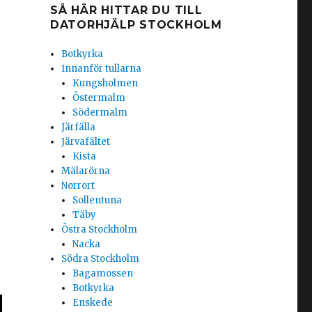
SÅ HÄR HITTAR DU TILL
DATORHJÄLP STOCKHOLM
Botkyrka
Innanför tullarna
Kungsholmen
Östermalm
Södermalm
Järfälla
Järvafältet
Kista
Mälarörna
Norrort
Sollentuna
Täby
Östra Stockholm
Nacka
Södra Stockholm
Bagamossen
Botkyrka
Enskede