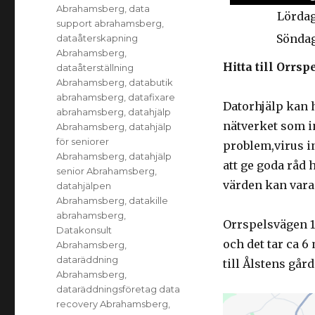
Abrahamsberg
,
data
Lörda
support abrahamsberg
,
Sönda
dataåterskapning
Abrahamsberg
,
Hitta till Orr
dataåterställning
Abrahamsberg
,
databutik
abrahamsberg
,
datafixare
Datorhjälp kan 
abrahamsberg
,
datahjälp
nätverket som i
Abrahamsberg
,
datahjälp
för seniorer
problem,virus in
Abrahamsberg
,
datahjälp
att ge goda råd 
senior Abrahamsberg
,
värden kan vara 
datahjälpen
Abrahamsberg
,
datakille
abrahamsberg
,
Orrspelsvägen 13
Datakonsult
och det tar ca 
Abrahamsberg
,
dataräddning
till Ålstens gård
Abrahamsberg
,
dataräddningsföretag data
recovery Abrahamsberg
,