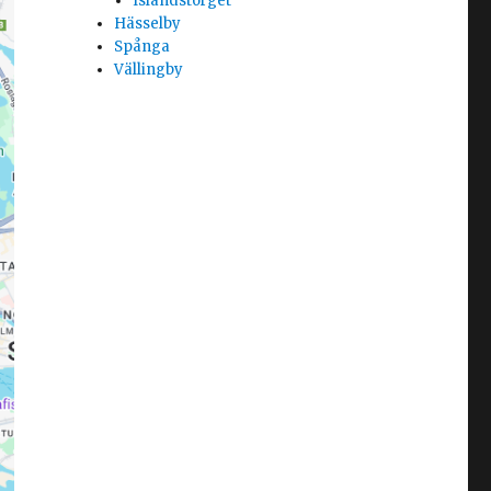
Islandstorget
Hässelby
Spånga
Vällingby