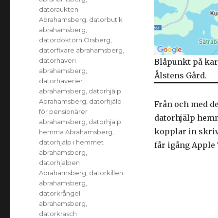
datoraukten
Abrahamsberg
,
datorbutik
abrahamsberg
,
datordoktorn Örsberg
,
datorfixare abrahamsberg
,
datorhaveri
Blåpunkt på kar
abrahamsberg
,
Ålstens Gård.
datorhaverier
abrahamsberg
,
datorhjälp
Abrahamsberg
,
datorhjälp
Från och med de
för pensionärer
datorhjälp hemm
abrahamsberg
,
datorhjälp
kopplar in skriv
hemma Abrahamsberg
,
datorhjälp i hemmet
får igång Apple
abrahamsberg
,
datorhjälpen
Abrahamsberg
,
datorkillen
abrahamsberg
,
datorkrångel
abrahamsberg
,
datorkrasch