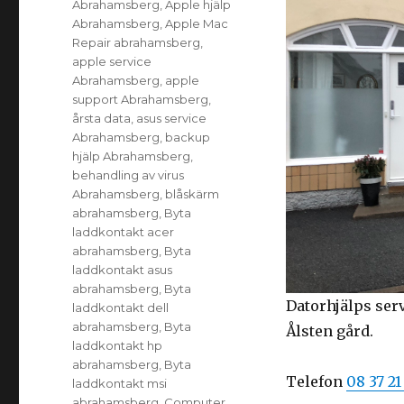
Abrahamsberg
,
Apple hjälp
Abrahamsberg
,
Apple Mac
Repair abrahamsberg
,
apple service
Abrahamsberg
,
apple
support Abrahamsberg
,
årsta data
,
asus service
Abrahamsberg
,
backup
hjälp Abrahamsberg
,
behandling av virus
Abrahamsberg
,
blåskärm
abrahamsberg
,
Byta
laddkontakt acer
abrahamsberg
,
Byta
laddkontakt asus
abrahamsberg
,
Byta
Datorhjälps ser
laddkontakt dell
abrahamsberg
,
Byta
Ålsten gård.
laddkontakt hp
abrahamsberg
,
Byta
Telefon
08 37 21
laddkontakt msi
abrahamsberg
,
Computer