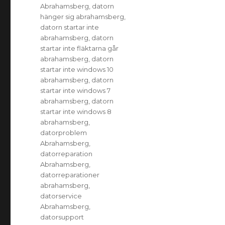
Abrahamsberg
,
datorn
hänger sig abrahamsberg
,
datorn startar inte
abrahamsberg
,
datorn
startar inte fläktarna går
abrahamsberg
,
datorn
startar inte windows 10
abrahamsberg
,
datorn
startar inte windows 7
abrahamsberg
,
datorn
startar inte windows 8
abrahamsberg
,
datorproblem
Abrahamsberg
,
datorreparation
Abrahamsberg
,
datorreparationer
abrahamsberg
,
datorservice
Abrahamsberg
,
datorsupport