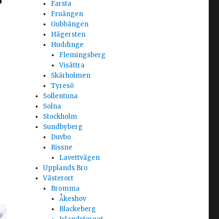
Farsta
Fruängen
Gubbängen
Hägersten
Huddinge
Flemingsberg
Visättra
Skärholmen
Tyresö
Sollentuna
Solna
Stockholm
Sundbyberg
Duvbo
Rissne
Lavettvägen
Upplands Bro
Västerort
Bromma
Åkeshov
Blackeberg