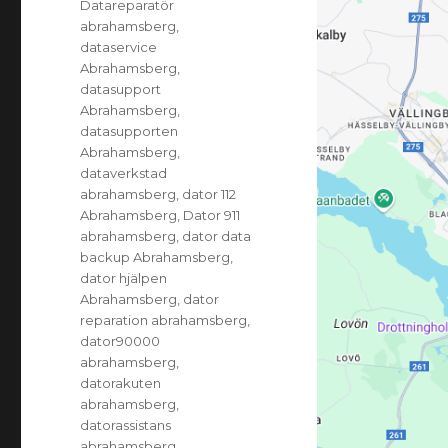
Datareparatör
abrahamsberg
,
dataservice
Abrahamsberg
,
datasupport
Abrahamsberg
,
datasupporten
Abrahamsberg
,
dataverkstad
abrahamsberg
,
dator 112
Abrahamsberg
,
Dator 911
abrahamsberg
,
dator data
backup Abrahamsberg
,
dator hjälpen
Abrahamsberg
,
dator
reparation abrahamsberg
,
dator90000
abrahamsberg
,
datorakuten
abrahamsberg
,
datorassistans
abrahamsberg
,