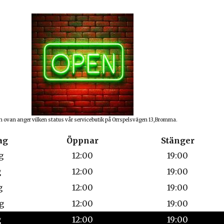
n ovan anger vilken status vår servicebutik på Orrspelsvägen 13,Bromma.
ag
Öppnar
Stänger
g
12:00
19:00
g
12:00
19:00
g
12:00
19:00
g
12:00
19:00
g
12:00
19:00