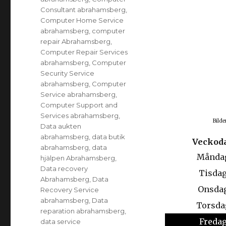
Consultant abrahamsberg
,
Computer Home Service
abrahamsberg
,
computer
repair Abrahamsberg
,
Computer Repair Services
abrahamsberg
,
Computer
Security Service
abrahamsberg
,
Computer
Service abrahamsberg
,
Computer Support and
Services abrahamsberg
,
Bilde
Data aukten
abrahamsberg
,
data butik
Veckod
abrahamsberg
,
data
Månda
hjälpen Abrahamsberg
,
Data recovery
Tisda
Abrahamsberg
,
Data
Onsda
Recovery Service
abrahamsberg
,
Data
Torsda
reparation abrahamsberg
,
Freda
data service