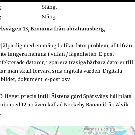
g
Stängt
g
Stängt
spelsvägen 13, Bromma från abrahamsberg,
hjälpa dig med en mängd olika datorproblem, allt ifrån
nte fungera hemma i villan / lägenheten, E-post
fekterade datorer, reparera trasiga bärbara datorer till
hur man skall förvara sina digitala värden. Digitala
bilder, dokument, e-post osv.
, ligger precis intill Ålstens gård Spårsvägs hållplats
6 min med 12:an även kallad Nockeby Banan ifrån Alvik
.