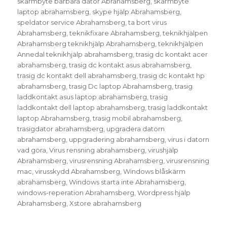
skärmbyte bärbara dator Abrahamsberg
,
skärmbyte
laptop abrahamsberg
,
skype hjälp Abrahamsberg
,
speldator service Abrahamsberg
,
ta bort virus
Abrahamsberg
,
teknikfixare Abrahamsberg
,
teknikhjälpen
Abrahamsberg teknikhjälp Abrahamsberg
,
teknikhjälpen
Annedal teknikhjälp abrahamsberg
,
trasig dc kontakt acer
abrahamsberg
,
trasig dc kontakt asus abrahamsberg
,
trasig dc kontakt dell abrahamsberg
,
trasig dc kontakt hp
abrahamsberg
,
trasig Dc laptop Abrahamsberg
,
trasig
laddkontakt asus laptop abrahamsberg
,
trasig
laddkontakt dell laptop abrahamsberg
,
trasig laddkontakt
laptop Abrahamsberg
,
trasig mobil abrahamsberg
,
trasigdator abrahamsberg
,
upgradera datorn
abrahamsberg
,
uppgradering abrahamsberg
,
virus i datorn
vad göra
,
Virus rensning abrahamsberg
,
virushjälp
Abrahamsberg
,
virusrensning Abrahamsberg
,
virusrensning
mac
,
virusskydd Abrahamsberg
,
Windows blåskärm
abrahamsberg
,
Windows starta inte Abrahamsberg
,
windows-reperation Abrahamsberg
,
Wordpress hjälp
Abrahamsberg
,
Xstore abrahamsberg