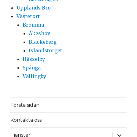
Upplands Bro
Västerort
Bromma
Åkeshov
Blackeberg
Islandstorget
Hässelby
Spånga
Vällingby
Första sidan
Kontakta oss
expande
Tjänster