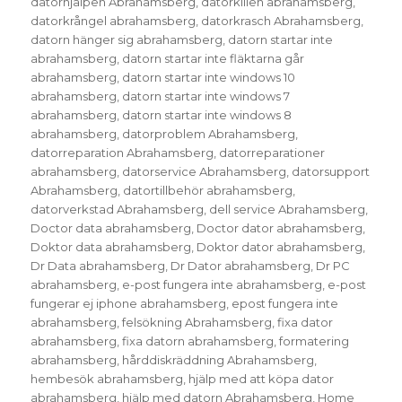
datorhjälpen Abrahamsberg
,
datorkillen abrahamsberg
,
datorkrångel abrahamsberg
,
datorkrasch Abrahamsberg
,
datorn hänger sig abrahamsberg
,
datorn startar inte
abrahamsberg
,
datorn startar inte fläktarna går
abrahamsberg
,
datorn startar inte windows 10
abrahamsberg
,
datorn startar inte windows 7
abrahamsberg
,
datorn startar inte windows 8
abrahamsberg
,
datorproblem Abrahamsberg
,
datorreparation Abrahamsberg
,
datorreparationer
abrahamsberg
,
datorservice Abrahamsberg
,
datorsupport
Abrahamsberg
,
datortillbehör abrahamsberg
,
datorverkstad Abrahamsberg
,
dell service Abrahamsberg
,
Doctor data abrahamsberg
,
Doctor dator abrahamsberg
,
Doktor data abrahamsberg
,
Doktor dator abrahamsberg
,
Dr Data abrahamsberg
,
Dr Dator abrahamsberg
,
Dr PC
abrahamsberg
,
e-post fungera inte abrahamsberg
,
e-post
fungerar ej iphone abrahamsberg
,
epost fungera inte
abrahamsberg
,
felsökning Abrahamsberg
,
fixa dator
abrahamsberg
,
fixa datorn abrahamsberg
,
formatering
abrahamsberg
,
hårddiskräddning Abrahamsberg
,
hembesök abrahamsberg
,
hjälp med att köpa dator
abrahamsberg
,
hjälp med datorn Abrahamsberg
,
Home