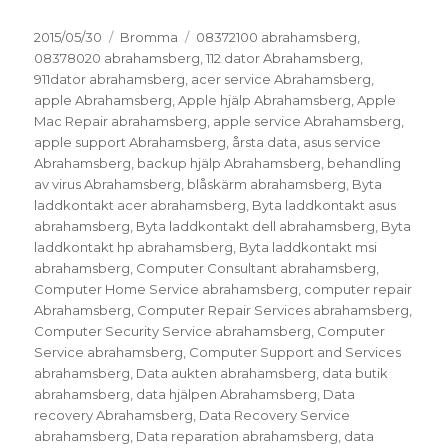
Postat
Kategorier
Taggar
2015/05/30
Bromma
08372100 abrahamsberg
,
08378020 abrahamsberg
,
112 dator Abrahamsberg
,
911dator abrahamsberg
,
acer service Abrahamsberg
,
apple Abrahamsberg
,
Apple hjälp Abrahamsberg
,
Apple
Mac Repair abrahamsberg
,
apple service Abrahamsberg
,
apple support Abrahamsberg
,
årsta data
,
asus service
Abrahamsberg
,
backup hjälp Abrahamsberg
,
behandling
av virus Abrahamsberg
,
blåskärm abrahamsberg
,
Byta
laddkontakt acer abrahamsberg
,
Byta laddkontakt asus
abrahamsberg
,
Byta laddkontakt dell abrahamsberg
,
Byta
laddkontakt hp abrahamsberg
,
Byta laddkontakt msi
abrahamsberg
,
Computer Consultant abrahamsberg
,
Computer Home Service abrahamsberg
,
computer repair
Abrahamsberg
,
Computer Repair Services abrahamsberg
,
Computer Security Service abrahamsberg
,
Computer
Service abrahamsberg
,
Computer Support and Services
abrahamsberg
,
Data aukten abrahamsberg
,
data butik
abrahamsberg
,
data hjälpen Abrahamsberg
,
Data
recovery Abrahamsberg
,
Data Recovery Service
abrahamsberg
,
Data reparation abrahamsberg
,
data