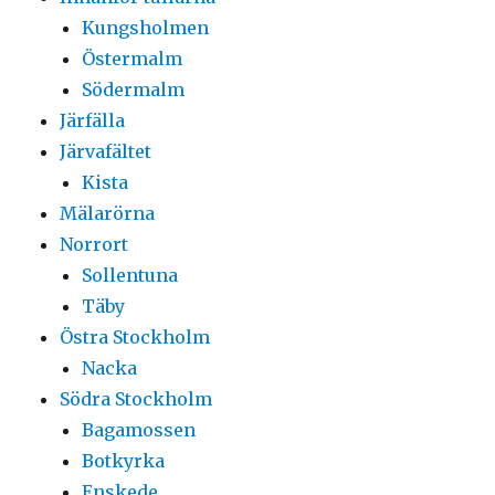
Kungsholmen
Östermalm
Södermalm
Järfälla
Järvafältet
Kista
Mälarörna
Norrort
Sollentuna
Täby
Östra Stockholm
Nacka
Södra Stockholm
Bagamossen
Botkyrka
Enskede