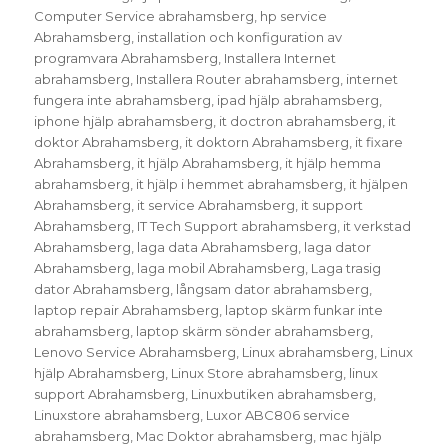
Computer Service abrahamsberg
,
hp service
Abrahamsberg
,
installation och konfiguration av
programvara Abrahamsberg
,
Installera Internet
abrahamsberg
,
Installera Router abrahamsberg
,
internet
fungera inte abrahamsberg
,
ipad hjälp abrahamsberg
,
iphone hjälp abrahamsberg
,
it doctron abrahamsberg
,
it
doktor Abrahamsberg
,
it doktorn Abrahamsberg
,
it fixare
Abrahamsberg
,
it hjälp Abrahamsberg
,
it hjälp hemma
abrahamsberg
,
it hjälp i hemmet abrahamsberg
,
it hjälpen
Abrahamsberg
,
it service Abrahamsberg
,
it support
Abrahamsberg
,
IT Tech Support abrahamsberg
,
it verkstad
Abrahamsberg
,
laga data Abrahamsberg
,
laga dator
Abrahamsberg
,
laga mobil Abrahamsberg
,
Laga trasig
dator Abrahamsberg
,
långsam dator abrahamsberg
,
laptop repair Abrahamsberg
,
laptop skärm funkar inte
abrahamsberg
,
laptop skärm sönder abrahamsberg
,
Lenovo Service Abrahamsberg
,
Linux abrahamsberg
,
Linux
hjälp Abrahamsberg
,
Linux Store abrahamsberg
,
linux
support Abrahamsberg
,
Linuxbutiken abrahamsberg
,
Linuxstore abrahamsberg
,
Luxor ABC806 service
abrahamsberg
,
Mac Doktor abrahamsberg
,
mac hjälp