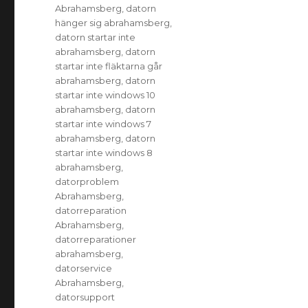
Abrahamsberg
,
datorn
hänger sig abrahamsberg
,
datorn startar inte
abrahamsberg
,
datorn
startar inte fläktarna går
abrahamsberg
,
datorn
startar inte windows 10
abrahamsberg
,
datorn
startar inte windows 7
abrahamsberg
,
datorn
startar inte windows 8
abrahamsberg
,
datorproblem
Abrahamsberg
,
datorreparation
Abrahamsberg
,
datorreparationer
abrahamsberg
,
datorservice
Abrahamsberg
,
datorsupport