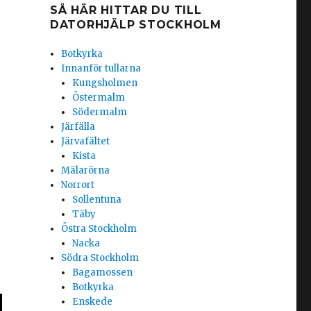
SÅ HÄR HITTAR DU TILL
DATORHJÄLP STOCKHOLM
Botkyrka
Innanför tullarna
Kungsholmen
Östermalm
Södermalm
Järfälla
Järvafältet
Kista
Mälarörna
Norrort
Sollentuna
Täby
Östra Stockholm
Nacka
Södra Stockholm
Bagamossen
Botkyrka
Enskede