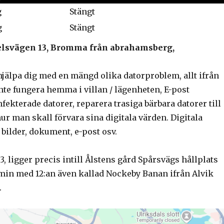
g
Stängt
g
Stängt
spelsvägen 13, Bromma från abrahamsberg,
hjälpa dig med en mängd olika datorproblem, allt ifrån
nte fungera hemma i villan / lägenheten, E-post
fekterade datorer, reparera trasiga bärbara datorer till
hur man skall förvara sina digitala värden. Digitala
bilder, dokument, e-post osv.
, ligger precis intill Ålstens gård Spårsvägs hållplats
6 min med 12:an även kallad Nockeby Banan ifrån Alvik
.