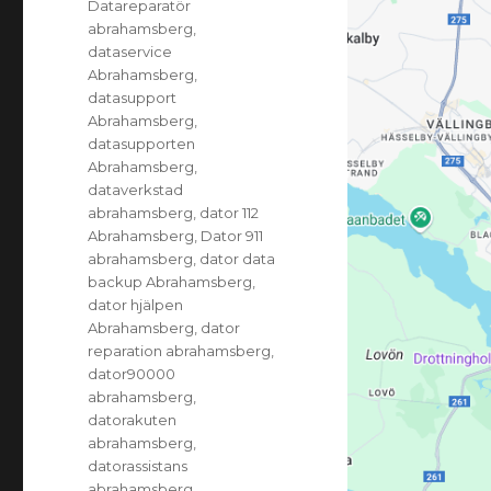
Datareparatör
abrahamsberg
,
dataservice
Abrahamsberg
,
datasupport
Abrahamsberg
,
datasupporten
Abrahamsberg
,
dataverkstad
abrahamsberg
,
dator 112
Abrahamsberg
,
Dator 911
abrahamsberg
,
dator data
backup Abrahamsberg
,
dator hjälpen
Abrahamsberg
,
dator
reparation abrahamsberg
,
dator90000
abrahamsberg
,
datorakuten
abrahamsberg
,
datorassistans
abrahamsberg
,