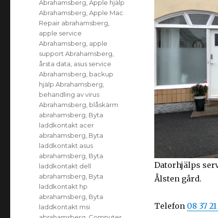
Abrahamsberg
,
Apple hjälp
Abrahamsberg
,
Apple Mac
Repair abrahamsberg
,
apple service
Abrahamsberg
,
apple
support Abrahamsberg
,
årsta data
,
asus service
Abrahamsberg
,
backup
hjälp Abrahamsberg
,
behandling av virus
Abrahamsberg
,
blåskärm
abrahamsberg
,
Byta
laddkontakt acer
abrahamsberg
,
Byta
laddkontakt asus
abrahamsberg
,
Byta
Datorhjälps ser
laddkontakt dell
abrahamsberg
,
Byta
Ålsten gård.
laddkontakt hp
abrahamsberg
,
Byta
Telefon
08 37 21
laddkontakt msi
abrahamsberg
,
Computer