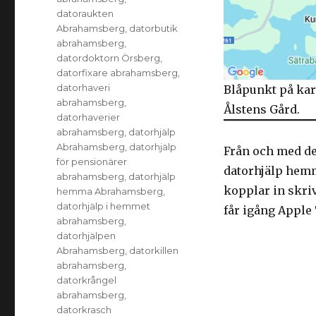
datoraukten
Abrahamsberg
,
datorbutik
abrahamsberg
,
datordoktorn Örsberg
,
datorfixare abrahamsberg
,
datorhaveri
Blåpunkt på kar
abrahamsberg
,
Ålstens Gård.
datorhaverier
abrahamsberg
,
datorhjälp
Abrahamsberg
,
datorhjälp
Från och med de
för pensionärer
datorhjälp hemm
abrahamsberg
,
datorhjälp
kopplar in skriv
hemma Abrahamsberg
,
datorhjälp i hemmet
får igång Apple
abrahamsberg
,
datorhjälpen
Abrahamsberg
,
datorkillen
abrahamsberg
,
datorkrångel
abrahamsberg
,
datorkrasch