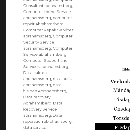
Consultant abrahamsberg
,
Computer Home Service
abrahamsberg
,
computer
repair Abrahamsberg
,
Computer Repair Services
abrahamsberg
,
Computer
Security Service
abrahamsberg
,
Computer
Service abrahamsberg
,
Computer Support and
Services abrahamsberg
,
Bilde
Data aukten
abrahamsberg
,
data butik
Veckod
abrahamsberg
,
data
Månda
hjälpen Abrahamsberg
,
Data recovery
Tisda
Abrahamsberg
,
Data
Onsda
Recovery Service
abrahamsberg
,
Data
Torsda
reparation abrahamsberg
,
Freda
data service