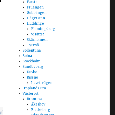
Farsta
Fruängen
Gubbängen
Hägersten
Huddinge
Flemingsberg
Visättra
Skärholmen
Tyresö
Sollentuna
Solna
Stockholm
Sundbyberg
Duvbo
Rissne
Lavettvägen
Upplands Bro
Västerort
Bromma
Åkeshov
Blackeberg