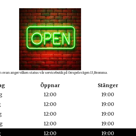
n ovan anger vilken status vår servicebutik på Orrspelsvägen 13,Bromma.
ag
Öppnar
Stänger
g
12:00
19:00
g
12:00
19:00
g
12:00
19:00
g
12:00
19:00
g
12:00
19:00