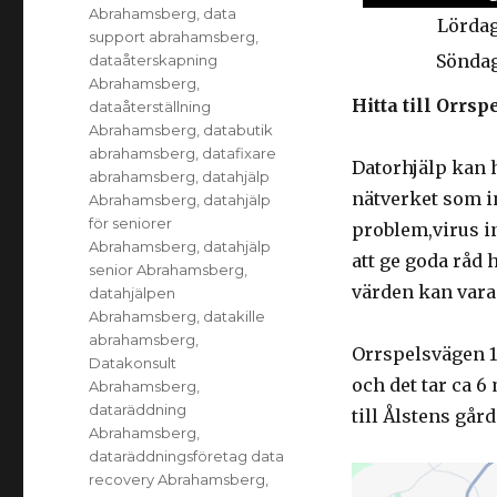
Abrahamsberg
,
data
Lörda
support abrahamsberg
,
Sönda
dataåterskapning
Abrahamsberg
,
Hitta till Orr
dataåterställning
Abrahamsberg
,
databutik
abrahamsberg
,
datafixare
Datorhjälp kan 
abrahamsberg
,
datahjälp
nätverket som i
Abrahamsberg
,
datahjälp
för seniorer
problem,virus in
Abrahamsberg
,
datahjälp
att ge goda råd 
senior Abrahamsberg
,
värden kan vara 
datahjälpen
Abrahamsberg
,
datakille
abrahamsberg
,
Orrspelsvägen 13
Datakonsult
och det tar ca 
Abrahamsberg
,
dataräddning
till Ålstens gård
Abrahamsberg
,
dataräddningsföretag data
recovery Abrahamsberg
,