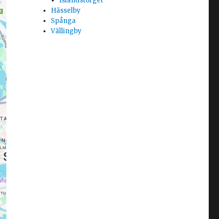
Islandstorget
Hässelby
Spånga
Vällingby