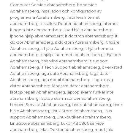
Computer Service abrahamsberg
,
hp service
Abrahamsberg
,
installation och konfiguration av
programvara Abrahamsberg
,
Installera Internet
abrahamsberg
,
Installera Router abrahamsberg
,
internet
fungera inte abrahamsberg
,
ipad hjälp abrahamsberg
,
iphone hjälp abrahamsberg
,
it doctron abrahamsberg
,
it
doktor Abrahamsberg
,
it doktorn Abrahamsberg
,
it fixare
Abrahamsberg
,
it hjälp Abrahamsberg
,
it hjälp hemma
abrahamsberg
,
it hjälp i hemmet abrahamsberg
,
it hjälpen
Abrahamsberg
,
it service Abrahamsberg
,
it support
Abrahamsberg
,
IT Tech Support abrahamsberg
,
it verkstad
Abrahamsberg
,
laga data Abrahamsberg
,
laga dator
Abrahamsberg
,
laga mobil Abrahamsberg
,
Laga trasig
dator Abrahamsberg
,
långsam dator abrahamsberg
,
laptop repair Abrahamsberg
,
laptop skärm funkar inte
abrahamsberg
,
laptop skärm sönder abrahamsberg
,
Lenovo Service Abrahamsberg
,
Linux abrahamsberg
,
Linux
hjälp Abrahamsberg
,
Linux Store abrahamsberg
,
linux
support Abrahamsberg
,
Linuxbutiken abrahamsberg
,
Linuxstore abrahamsberg
,
Luxor ABC806 service
abrahamsberg
,
Mac Doktor abrahamsberg
,
mac hjälp