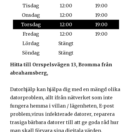
Tisdag
12:00
19:00
Onsdag
12:00
19:00
Torsdag
12:00
19:00
Fredag
12:00
19:00
Lördag
Stängt
Söndag
Stängt
Hitta till Orrspelsvägen 13, Bromma från
abrahamsberg,
Datorhjälp kan hjälpa dig med en mängd olika
datorproblem, allt ifrån nätverket som inte
fungera hemma i villan / lägenheten, E-post
problem,virus infekterade datorer, reparera
trasiga bärbara datorer till att ge goda råd hur
man skall förvara sina digitala värden.