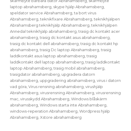
skärmbyte bärbara dator Abrahamsberg
,
skärmbyte
laptop abrahamsberg
,
skype hjälp Abrahamsberg
,
speldator service Abrahamsberg
,
ta bort virus
Abrahamsberg
,
teknikfixare Abrahamsberg
,
teknikhjälpen
Abrahamsberg teknikhjälp Abrahamsberg
,
teknikhjälpen
Annedal teknikhjälp abrahamsberg
,
trasig dc kontakt acer
abrahamsberg
,
trasig dc kontakt asus abrahamsberg
,
trasig dc kontakt dell abrahamsberg
,
trasig dc kontakt hp
abrahamsberg
,
trasig Dc laptop Abrahamsberg
,
trasig
laddkontakt asus laptop abrahamsberg
,
trasig
laddkontakt dell laptop abrahamsberg
,
trasig laddkontakt
laptop Abrahamsberg
,
trasig mobil abrahamsberg
,
trasigdator abrahamsberg
,
upgradera datorn
abrahamsberg
,
uppgradering abrahamsberg
,
virus i datorn
vad göra
,
Virus rensning abrahamsberg
,
virushjälp
Abrahamsberg
,
virusrensning Abrahamsberg
,
virusrensning
mac
,
virusskydd Abrahamsberg
,
Windows blåskärm
abrahamsberg
,
Windows starta inte Abrahamsberg
,
windows-reperation Abrahamsberg
,
Wordpress hjälp
Abrahamsberg
,
Xstore abrahamsberg