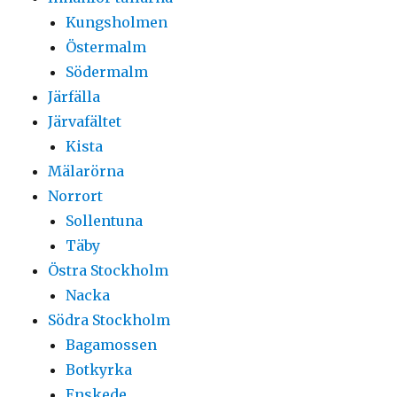
Kungsholmen
Östermalm
Södermalm
Järfälla
Järvafältet
Kista
Mälarörna
Norrort
Sollentuna
Täby
Östra Stockholm
Nacka
Södra Stockholm
Bagamossen
Botkyrka
Enskede