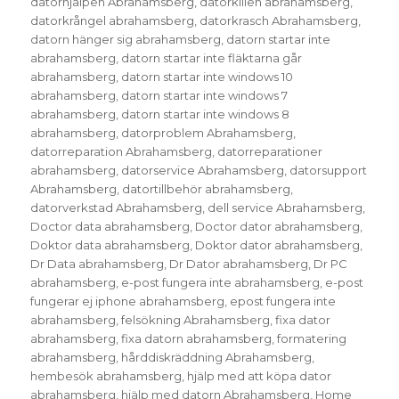
datorhjälpen Abrahamsberg
,
datorkillen abrahamsberg
,
datorkrångel abrahamsberg
,
datorkrasch Abrahamsberg
,
datorn hänger sig abrahamsberg
,
datorn startar inte
abrahamsberg
,
datorn startar inte fläktarna går
abrahamsberg
,
datorn startar inte windows 10
abrahamsberg
,
datorn startar inte windows 7
abrahamsberg
,
datorn startar inte windows 8
abrahamsberg
,
datorproblem Abrahamsberg
,
datorreparation Abrahamsberg
,
datorreparationer
abrahamsberg
,
datorservice Abrahamsberg
,
datorsupport
Abrahamsberg
,
datortillbehör abrahamsberg
,
datorverkstad Abrahamsberg
,
dell service Abrahamsberg
,
Doctor data abrahamsberg
,
Doctor dator abrahamsberg
,
Doktor data abrahamsberg
,
Doktor dator abrahamsberg
,
Dr Data abrahamsberg
,
Dr Dator abrahamsberg
,
Dr PC
abrahamsberg
,
e-post fungera inte abrahamsberg
,
e-post
fungerar ej iphone abrahamsberg
,
epost fungera inte
abrahamsberg
,
felsökning Abrahamsberg
,
fixa dator
abrahamsberg
,
fixa datorn abrahamsberg
,
formatering
abrahamsberg
,
hårddiskräddning Abrahamsberg
,
hembesök abrahamsberg
,
hjälp med att köpa dator
abrahamsberg
,
hjälp med datorn Abrahamsberg
,
Home