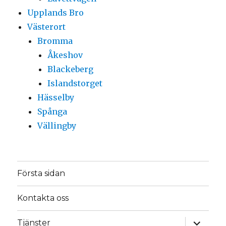
Upplands Bro
Västerort
Bromma
Åkeshov
Blackeberg
Islandstorget
Hässelby
Spånga
Vällingby
Första sidan
Kontakta oss
expande
Tjänster