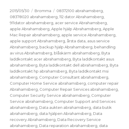
Postat
Kategorier
Taggar
2015/05/30
Bromma
08372100 abrahamsberg
,
08378020 abrahamsberg
,
112 dator Abrahamsberg
,
911dator abrahamsberg
,
acer service Abrahamsberg
,
apple Abrahamsberg
,
Apple hjälp Abrahamsberg
,
Apple
Mac Repair abrahamsberg
,
apple service Abrahamsberg
,
apple support Abrahamsberg
,
årsta data
,
asus service
Abrahamsberg
,
backup hjälp Abrahamsberg
,
behandling
av virus Abrahamsberg
,
blåskärm abrahamsberg
,
Byta
laddkontakt acer abrahamsberg
,
Byta laddkontakt asus
abrahamsberg
,
Byta laddkontakt dell abrahamsberg
,
Byta
laddkontakt hp abrahamsberg
,
Byta laddkontakt msi
abrahamsberg
,
Computer Consultant abrahamsberg
,
Computer Home Service abrahamsberg
,
computer repair
Abrahamsberg
,
Computer Repair Services abrahamsberg
,
Computer Security Service abrahamsberg
,
Computer
Service abrahamsberg
,
Computer Support and Services
abrahamsberg
,
Data aukten abrahamsberg
,
data butik
abrahamsberg
,
data hjälpen Abrahamsberg
,
Data
recovery Abrahamsberg
,
Data Recovery Service
abrahamsberg
,
Data reparation abrahamsberg
,
data