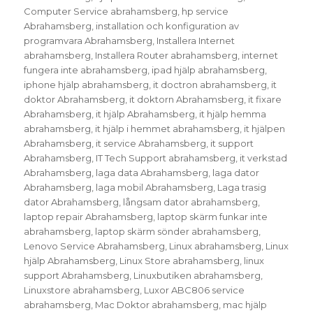
Computer Service abrahamsberg
,
hp service
Abrahamsberg
,
installation och konfiguration av
programvara Abrahamsberg
,
Installera Internet
abrahamsberg
,
Installera Router abrahamsberg
,
internet
fungera inte abrahamsberg
,
ipad hjälp abrahamsberg
,
iphone hjälp abrahamsberg
,
it doctron abrahamsberg
,
it
doktor Abrahamsberg
,
it doktorn Abrahamsberg
,
it fixare
Abrahamsberg
,
it hjälp Abrahamsberg
,
it hjälp hemma
abrahamsberg
,
it hjälp i hemmet abrahamsberg
,
it hjälpen
Abrahamsberg
,
it service Abrahamsberg
,
it support
Abrahamsberg
,
IT Tech Support abrahamsberg
,
it verkstad
Abrahamsberg
,
laga data Abrahamsberg
,
laga dator
Abrahamsberg
,
laga mobil Abrahamsberg
,
Laga trasig
dator Abrahamsberg
,
långsam dator abrahamsberg
,
laptop repair Abrahamsberg
,
laptop skärm funkar inte
abrahamsberg
,
laptop skärm sönder abrahamsberg
,
Lenovo Service Abrahamsberg
,
Linux abrahamsberg
,
Linux
hjälp Abrahamsberg
,
Linux Store abrahamsberg
,
linux
support Abrahamsberg
,
Linuxbutiken abrahamsberg
,
Linuxstore abrahamsberg
,
Luxor ABC806 service
abrahamsberg
,
Mac Doktor abrahamsberg
,
mac hjälp