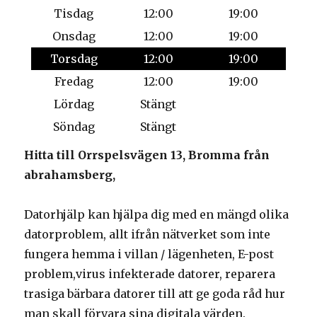
Tisdag
12:00
19:00
Onsdag
12:00
19:00
Torsdag
12:00
19:00
Fredag
12:00
19:00
Lördag
Stängt
Söndag
Stängt
Hitta till Orrspelsvägen 13, Bromma från
abrahamsberg,
Datorhjälp kan hjälpa dig med en mängd olika
datorproblem, allt ifrån nätverket som inte
fungera hemma i villan / lägenheten, E-post
problem,virus infekterade datorer, reparera
trasiga bärbara datorer till att ge goda råd hur
man skall förvara sina digitala värden.