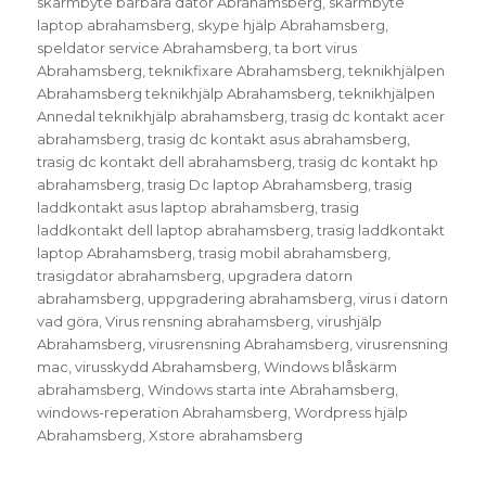
skärmbyte bärbara dator Abrahamsberg
,
skärmbyte
laptop abrahamsberg
,
skype hjälp Abrahamsberg
,
speldator service Abrahamsberg
,
ta bort virus
Abrahamsberg
,
teknikfixare Abrahamsberg
,
teknikhjälpen
Abrahamsberg teknikhjälp Abrahamsberg
,
teknikhjälpen
Annedal teknikhjälp abrahamsberg
,
trasig dc kontakt acer
abrahamsberg
,
trasig dc kontakt asus abrahamsberg
,
trasig dc kontakt dell abrahamsberg
,
trasig dc kontakt hp
abrahamsberg
,
trasig Dc laptop Abrahamsberg
,
trasig
laddkontakt asus laptop abrahamsberg
,
trasig
laddkontakt dell laptop abrahamsberg
,
trasig laddkontakt
laptop Abrahamsberg
,
trasig mobil abrahamsberg
,
trasigdator abrahamsberg
,
upgradera datorn
abrahamsberg
,
uppgradering abrahamsberg
,
virus i datorn
vad göra
,
Virus rensning abrahamsberg
,
virushjälp
Abrahamsberg
,
virusrensning Abrahamsberg
,
virusrensning
mac
,
virusskydd Abrahamsberg
,
Windows blåskärm
abrahamsberg
,
Windows starta inte Abrahamsberg
,
windows-reperation Abrahamsberg
,
Wordpress hjälp
Abrahamsberg
,
Xstore abrahamsberg