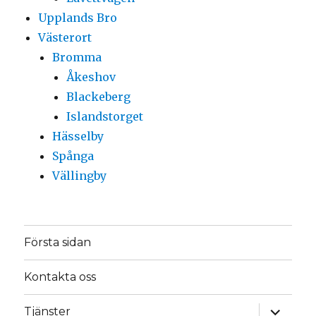
Upplands Bro
Västerort
Bromma
Åkeshov
Blackeberg
Islandstorget
Hässelby
Spånga
Vällingby
Första sidan
Kontakta oss
expande
Tjänster