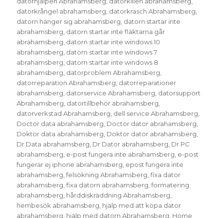
datorhjälpen Abrahamsberg
,
datorkillen abrahamsberg
,
datorkrångel abrahamsberg
,
datorkrasch Abrahamsberg
,
datorn hänger sig abrahamsberg
,
datorn startar inte
abrahamsberg
,
datorn startar inte fläktarna går
abrahamsberg
,
datorn startar inte windows 10
abrahamsberg
,
datorn startar inte windows 7
abrahamsberg
,
datorn startar inte windows 8
abrahamsberg
,
datorproblem Abrahamsberg
,
datorreparation Abrahamsberg
,
datorreparationer
abrahamsberg
,
datorservice Abrahamsberg
,
datorsupport
Abrahamsberg
,
datortillbehör abrahamsberg
,
datorverkstad Abrahamsberg
,
dell service Abrahamsberg
,
Doctor data abrahamsberg
,
Doctor dator abrahamsberg
,
Doktor data abrahamsberg
,
Doktor dator abrahamsberg
,
Dr Data abrahamsberg
,
Dr Dator abrahamsberg
,
Dr PC
abrahamsberg
,
e-post fungera inte abrahamsberg
,
e-post
fungerar ej iphone abrahamsberg
,
epost fungera inte
abrahamsberg
,
felsökning Abrahamsberg
,
fixa dator
abrahamsberg
,
fixa datorn abrahamsberg
,
formatering
abrahamsberg
,
hårddiskräddning Abrahamsberg
,
hembesök abrahamsberg
,
hjälp med att köpa dator
abrahamsberg
,
hjälp med datorn Abrahamsberg
,
Home