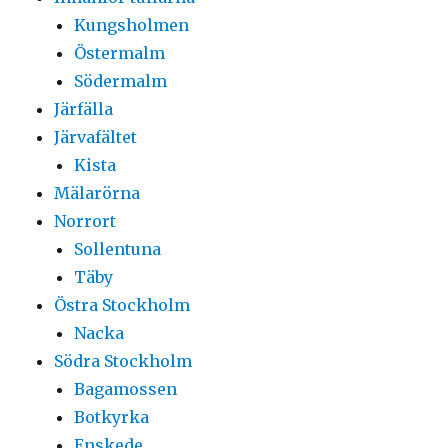
Kungsholmen
Östermalm
Södermalm
Järfälla
Järvafältet
Kista
Mälarörna
Norrort
Sollentuna
Täby
Östra Stockholm
Nacka
Södra Stockholm
Bagamossen
Botkyrka
Enskede