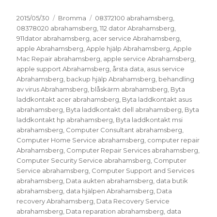
Postat
Kategorier
Taggar
2015/05/30
Bromma
08372100 abrahamsberg
,
08378020 abrahamsberg
,
112 dator Abrahamsberg
,
911dator abrahamsberg
,
acer service Abrahamsberg
,
apple Abrahamsberg
,
Apple hjälp Abrahamsberg
,
Apple
Mac Repair abrahamsberg
,
apple service Abrahamsberg
,
apple support Abrahamsberg
,
årsta data
,
asus service
Abrahamsberg
,
backup hjälp Abrahamsberg
,
behandling
av virus Abrahamsberg
,
blåskärm abrahamsberg
,
Byta
laddkontakt acer abrahamsberg
,
Byta laddkontakt asus
abrahamsberg
,
Byta laddkontakt dell abrahamsberg
,
Byta
laddkontakt hp abrahamsberg
,
Byta laddkontakt msi
abrahamsberg
,
Computer Consultant abrahamsberg
,
Computer Home Service abrahamsberg
,
computer repair
Abrahamsberg
,
Computer Repair Services abrahamsberg
,
Computer Security Service abrahamsberg
,
Computer
Service abrahamsberg
,
Computer Support and Services
abrahamsberg
,
Data aukten abrahamsberg
,
data butik
abrahamsberg
,
data hjälpen Abrahamsberg
,
Data
recovery Abrahamsberg
,
Data Recovery Service
abrahamsberg
,
Data reparation abrahamsberg
,
data