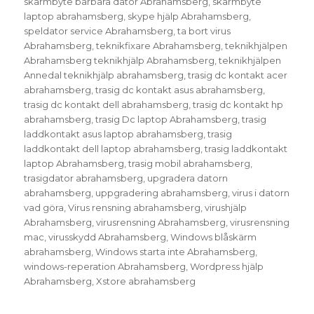
skärmbyte bärbara dator Abrahamsberg
,
skärmbyte
laptop abrahamsberg
,
skype hjälp Abrahamsberg
,
speldator service Abrahamsberg
,
ta bort virus
Abrahamsberg
,
teknikfixare Abrahamsberg
,
teknikhjälpen
Abrahamsberg teknikhjälp Abrahamsberg
,
teknikhjälpen
Annedal teknikhjälp abrahamsberg
,
trasig dc kontakt acer
abrahamsberg
,
trasig dc kontakt asus abrahamsberg
,
trasig dc kontakt dell abrahamsberg
,
trasig dc kontakt hp
abrahamsberg
,
trasig Dc laptop Abrahamsberg
,
trasig
laddkontakt asus laptop abrahamsberg
,
trasig
laddkontakt dell laptop abrahamsberg
,
trasig laddkontakt
laptop Abrahamsberg
,
trasig mobil abrahamsberg
,
trasigdator abrahamsberg
,
upgradera datorn
abrahamsberg
,
uppgradering abrahamsberg
,
virus i datorn
vad göra
,
Virus rensning abrahamsberg
,
virushjälp
Abrahamsberg
,
virusrensning Abrahamsberg
,
virusrensning
mac
,
virusskydd Abrahamsberg
,
Windows blåskärm
abrahamsberg
,
Windows starta inte Abrahamsberg
,
windows-reperation Abrahamsberg
,
Wordpress hjälp
Abrahamsberg
,
Xstore abrahamsberg