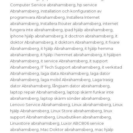
Computer Service abrahamsberg
,
hp service
Abrahamsberg
,
installation och konfiguration av
programvara Abrahamsberg
,
Installera Internet
abrahamsberg
,
Installera Router abrahamsberg
,
internet
fungera inte abrahamsberg
,
ipad hjälp abrahamsberg
,
iphone hjälp abrahamsberg
,
it doctron abrahamsberg
,
it
doktor Abrahamsberg
,
it doktorn Abrahamsberg
,
it fixare
Abrahamsberg
,
it hjälp Abrahamsberg
,
it hjälp hemma
abrahamsberg
,
it hjälp i hemmet abrahamsberg
,
it hjälpen
Abrahamsberg
,
it service Abrahamsberg
,
it support
Abrahamsberg
,
IT Tech Support abrahamsberg
,
it verkstad
Abrahamsberg
,
laga data Abrahamsberg
,
laga dator
Abrahamsberg
,
laga mobil Abrahamsberg
,
Laga trasig
dator Abrahamsberg
,
långsam dator abrahamsberg
,
laptop repair Abrahamsberg
,
laptop skärm funkar inte
abrahamsberg
,
laptop skärm sönder abrahamsberg
,
Lenovo Service Abrahamsberg
,
Linux abrahamsberg
,
Linux
hjälp Abrahamsberg
,
Linux Store abrahamsberg
,
linux
support Abrahamsberg
,
Linuxbutiken abrahamsberg
,
Linuxstore abrahamsberg
,
Luxor ABC806 service
abrahamsberg
,
Mac Doktor abrahamsberg
,
mac hjälp