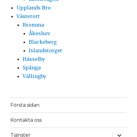
Upplands Bro
Västerort
Bromma
Åkeshov
Blackeberg
Islandstorget
Hässelby
Spånga
Vällingby
Första sidan
Kontakta oss
expande
Tjänster