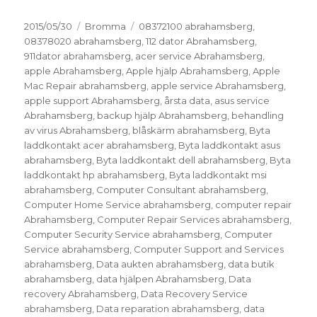
Postat
Kategorier
Taggar
2015/05/30
Bromma
08372100 abrahamsberg
,
08378020 abrahamsberg
,
112 dator Abrahamsberg
,
911dator abrahamsberg
,
acer service Abrahamsberg
,
apple Abrahamsberg
,
Apple hjälp Abrahamsberg
,
Apple
Mac Repair abrahamsberg
,
apple service Abrahamsberg
,
apple support Abrahamsberg
,
årsta data
,
asus service
Abrahamsberg
,
backup hjälp Abrahamsberg
,
behandling
av virus Abrahamsberg
,
blåskärm abrahamsberg
,
Byta
laddkontakt acer abrahamsberg
,
Byta laddkontakt asus
abrahamsberg
,
Byta laddkontakt dell abrahamsberg
,
Byta
laddkontakt hp abrahamsberg
,
Byta laddkontakt msi
abrahamsberg
,
Computer Consultant abrahamsberg
,
Computer Home Service abrahamsberg
,
computer repair
Abrahamsberg
,
Computer Repair Services abrahamsberg
,
Computer Security Service abrahamsberg
,
Computer
Service abrahamsberg
,
Computer Support and Services
abrahamsberg
,
Data aukten abrahamsberg
,
data butik
abrahamsberg
,
data hjälpen Abrahamsberg
,
Data
recovery Abrahamsberg
,
Data Recovery Service
abrahamsberg
,
Data reparation abrahamsberg
,
data