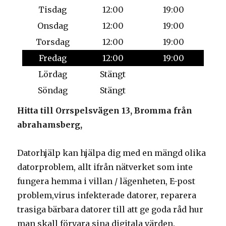
Tisdag
12:00
19:00
Onsdag
12:00
19:00
Torsdag
12:00
19:00
Fredag
12:00
19:00
Lördag
Stängt
Söndag
Stängt
Hitta till Orrspelsvägen 13, Bromma från
abrahamsberg,
Datorhjälp kan hjälpa dig med en mängd olika
datorproblem, allt ifrån nätverket som inte
fungera hemma i villan / lägenheten, E-post
problem,virus infekterade datorer, reparera
trasiga bärbara datorer till att ge goda råd hur
man skall förvara sina digitala värden.