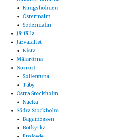
Kungsholmen
Östermalm
Södermalm
Järfälla
Järvafältet
Kista
Mälarörna
Norrort
Sollentuna
Täby
Östra Stockholm
Nacka
Södra Stockholm
Bagamossen
Botkyrka
Enskede