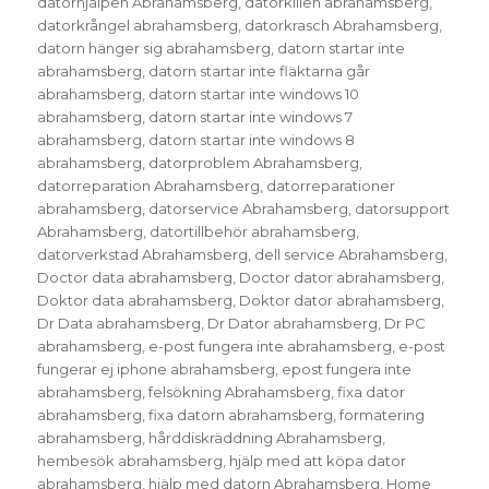
datorhjälpen Abrahamsberg
,
datorkillen abrahamsberg
,
datorkrångel abrahamsberg
,
datorkrasch Abrahamsberg
,
datorn hänger sig abrahamsberg
,
datorn startar inte
abrahamsberg
,
datorn startar inte fläktarna går
abrahamsberg
,
datorn startar inte windows 10
abrahamsberg
,
datorn startar inte windows 7
abrahamsberg
,
datorn startar inte windows 8
abrahamsberg
,
datorproblem Abrahamsberg
,
datorreparation Abrahamsberg
,
datorreparationer
abrahamsberg
,
datorservice Abrahamsberg
,
datorsupport
Abrahamsberg
,
datortillbehör abrahamsberg
,
datorverkstad Abrahamsberg
,
dell service Abrahamsberg
,
Doctor data abrahamsberg
,
Doctor dator abrahamsberg
,
Doktor data abrahamsberg
,
Doktor dator abrahamsberg
,
Dr Data abrahamsberg
,
Dr Dator abrahamsberg
,
Dr PC
abrahamsberg
,
e-post fungera inte abrahamsberg
,
e-post
fungerar ej iphone abrahamsberg
,
epost fungera inte
abrahamsberg
,
felsökning Abrahamsberg
,
fixa dator
abrahamsberg
,
fixa datorn abrahamsberg
,
formatering
abrahamsberg
,
hårddiskräddning Abrahamsberg
,
hembesök abrahamsberg
,
hjälp med att köpa dator
abrahamsberg
,
hjälp med datorn Abrahamsberg
,
Home