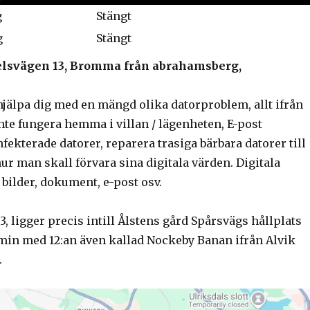
g
Stängt
g
Stängt
spelsvägen 13, Bromma från abrahamsberg,
hjälpa dig med en mängd olika datorproblem, allt ifrån
nte fungera hemma i villan / lägenheten, E-post
fekterade datorer, reparera trasiga bärbara datorer till
hur man skall förvara sina digitala värden. Digitala
bilder, dokument, e-post osv.
, ligger precis intill Ålstens gård Spårsvägs hållplats
6 min med 12:an även kallad Nockeby Banan ifrån Alvik
.