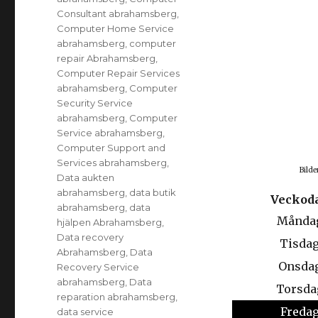
Consultant abrahamsberg
,
Computer Home Service
abrahamsberg
,
computer
repair Abrahamsberg
,
Computer Repair Services
abrahamsberg
,
Computer
Security Service
abrahamsberg
,
Computer
Service abrahamsberg
,
Computer Support and
Services abrahamsberg
,
Bilde
Data aukten
abrahamsberg
,
data butik
Veckod
abrahamsberg
,
data
Månda
hjälpen Abrahamsberg
,
Data recovery
Tisda
Abrahamsberg
,
Data
Onsda
Recovery Service
abrahamsberg
,
Data
Torsda
reparation abrahamsberg
,
Freda
data service