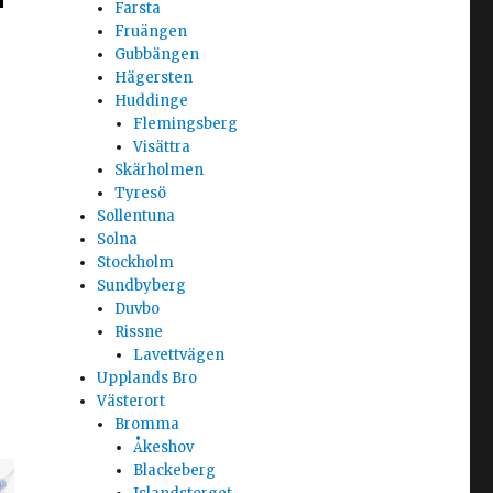
Farsta
Fruängen
Gubbängen
Hägersten
Huddinge
Flemingsberg
Visättra
Skärholmen
Tyresö
Sollentuna
Solna
Stockholm
Sundbyberg
Duvbo
Rissne
Lavettvägen
Upplands Bro
Västerort
Bromma
Åkeshov
Blackeberg