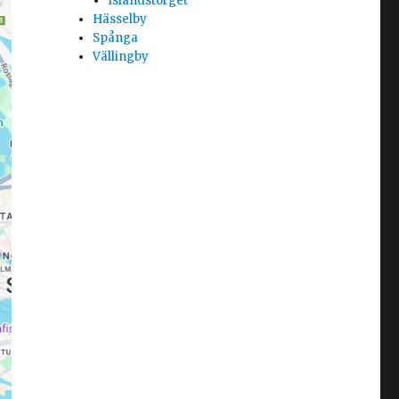
Islandstorget
Hässelby
Spånga
Vällingby