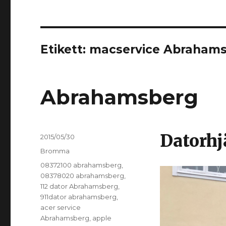
Etikett:
macservice Abraham
Abrahamsberg
Datorh
Postat
2015/05/30
Kategorier
Bromma
Taggar
08372100 abrahamsberg
,
08378020 abrahamsberg
,
112 dator Abrahamsberg
,
911dator abrahamsberg
,
acer service
Abrahamsberg
,
apple