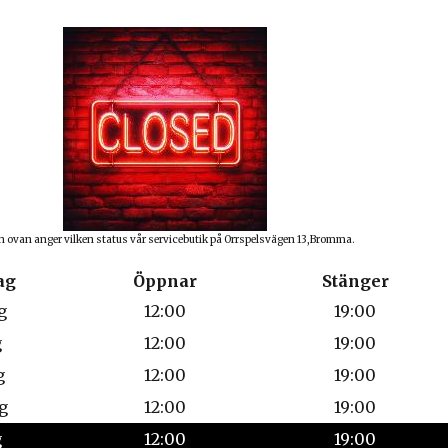
n ovan anger vilken status vår servicebutik på Orrspelsvägen 13,Bromma.
ag
Öppnar
Stänger
g
12:00
19:00
g
12:00
19:00
g
12:00
19:00
g
12:00
19:00
g
12:00
19:00