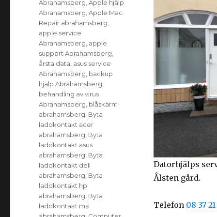
Abrahamsberg
,
Apple hjälp
Abrahamsberg
,
Apple Mac
Repair abrahamsberg
,
apple service
Abrahamsberg
,
apple
support Abrahamsberg
,
årsta data
,
asus service
Abrahamsberg
,
backup
hjälp Abrahamsberg
,
behandling av virus
Abrahamsberg
,
blåskärm
abrahamsberg
,
Byta
laddkontakt acer
abrahamsberg
,
Byta
laddkontakt asus
abrahamsberg
,
Byta
Datorhjälps ser
laddkontakt dell
abrahamsberg
,
Byta
Ålsten gård.
laddkontakt hp
abrahamsberg
,
Byta
Telefon
08 37 21
laddkontakt msi
abrahamsberg
,
Computer