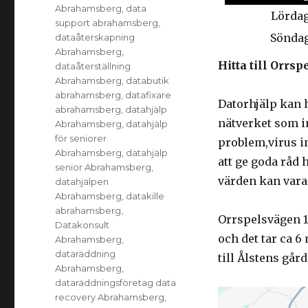
Abrahamsberg
,
data
Lörda
support abrahamsberg
,
Sönda
dataåterskapning
Abrahamsberg
,
Hitta till Orr
dataåterställning
Abrahamsberg
,
databutik
abrahamsberg
,
datafixare
Datorhjälp kan 
abrahamsberg
,
datahjälp
nätverket som i
Abrahamsberg
,
datahjälp
för seniorer
problem,virus in
Abrahamsberg
,
datahjälp
att ge goda råd 
senior Abrahamsberg
,
värden kan vara 
datahjälpen
Abrahamsberg
,
datakille
abrahamsberg
,
Orrspelsvägen 13
Datakonsult
och det tar ca 
Abrahamsberg
,
dataräddning
till Ålstens gård
Abrahamsberg
,
dataräddningsföretag data
recovery Abrahamsberg
,