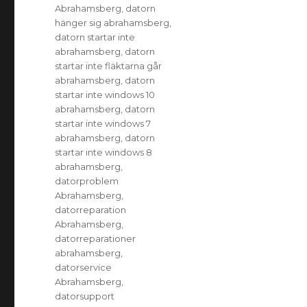
Abrahamsberg
,
datorn
hänger sig abrahamsberg
,
datorn startar inte
abrahamsberg
,
datorn
startar inte fläktarna går
abrahamsberg
,
datorn
startar inte windows 10
abrahamsberg
,
datorn
startar inte windows 7
abrahamsberg
,
datorn
startar inte windows 8
abrahamsberg
,
datorproblem
Abrahamsberg
,
datorreparation
Abrahamsberg
,
datorreparationer
abrahamsberg
,
datorservice
Abrahamsberg
,
datorsupport