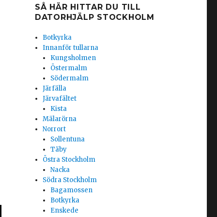
SÅ HÄR HITTAR DU TILL
DATORHJÄLP STOCKHOLM
Botkyrka
Innanför tullarna
Kungsholmen
Östermalm
Södermalm
Järfälla
Järvafältet
Kista
Mälarörna
Norrort
Sollentuna
Täby
Östra Stockholm
Nacka
Södra Stockholm
Bagamossen
Botkyrka
Enskede