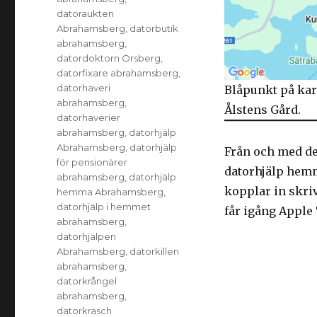
datoraukten
Abrahamsberg
,
datorbutik
abrahamsberg
,
datordoktorn Örsberg
,
datorfixare abrahamsberg
,
datorhaveri
Blåpunkt på kar
abrahamsberg
,
Ålstens Gård.
datorhaverier
abrahamsberg
,
datorhjälp
Abrahamsberg
,
datorhjälp
Från och med de
för pensionärer
datorhjälp hemm
abrahamsberg
,
datorhjälp
kopplar in skriv
hemma Abrahamsberg
,
datorhjälp i hemmet
får igång Apple
abrahamsberg
,
datorhjälpen
Abrahamsberg
,
datorkillen
abrahamsberg
,
datorkrångel
abrahamsberg
,
datorkrasch