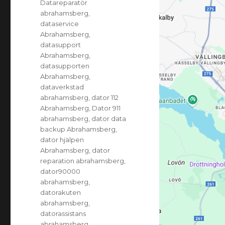
Datareparatör
abrahamsberg
,
dataservice
Abrahamsberg
,
datasupport
Abrahamsberg
,
datasupporten
Abrahamsberg
,
dataverkstad
abrahamsberg
,
dator 112
Abrahamsberg
,
Dator 911
abrahamsberg
,
dator data
backup Abrahamsberg
,
dator hjälpen
Abrahamsberg
,
dator
reparation abrahamsberg
,
dator90000
abrahamsberg
,
datorakuten
abrahamsberg
,
datorassistans
abrahamsberg
,