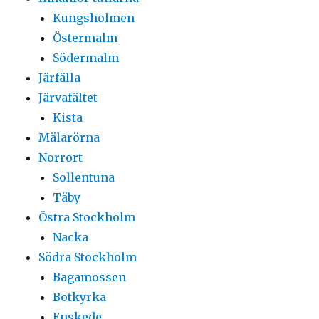
Kungsholmen
Östermalm
Södermalm
Järfälla
Järvafältet
Kista
Mälarörna
Norrort
Sollentuna
Täby
Östra Stockholm
Nacka
Södra Stockholm
Bagamossen
Botkyrka
Enskede