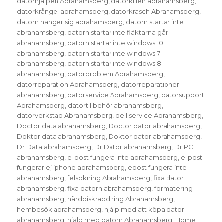
datorhjälpen Abrahamsberg
,
datorkillen abrahamsberg
,
datorkrångel abrahamsberg
,
datorkrasch Abrahamsberg
,
datorn hänger sig abrahamsberg
,
datorn startar inte
abrahamsberg
,
datorn startar inte fläktarna går
abrahamsberg
,
datorn startar inte windows 10
abrahamsberg
,
datorn startar inte windows 7
abrahamsberg
,
datorn startar inte windows 8
abrahamsberg
,
datorproblem Abrahamsberg
,
datorreparation Abrahamsberg
,
datorreparationer
abrahamsberg
,
datorservice Abrahamsberg
,
datorsupport
Abrahamsberg
,
datortillbehör abrahamsberg
,
datorverkstad Abrahamsberg
,
dell service Abrahamsberg
,
Doctor data abrahamsberg
,
Doctor dator abrahamsberg
,
Doktor data abrahamsberg
,
Doktor dator abrahamsberg
,
Dr Data abrahamsberg
,
Dr Dator abrahamsberg
,
Dr PC
abrahamsberg
,
e-post fungera inte abrahamsberg
,
e-post
fungerar ej iphone abrahamsberg
,
epost fungera inte
abrahamsberg
,
felsökning Abrahamsberg
,
fixa dator
abrahamsberg
,
fixa datorn abrahamsberg
,
formatering
abrahamsberg
,
hårddiskräddning Abrahamsberg
,
hembesök abrahamsberg
,
hjälp med att köpa dator
abrahamsberg
,
hjälp med datorn Abrahamsberg
,
Home