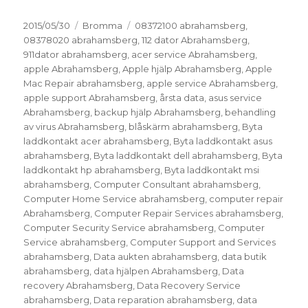
Postat
Kategorier
Taggar
2015/05/30
Bromma
08372100 abrahamsberg
,
08378020 abrahamsberg
,
112 dator Abrahamsberg
,
911dator abrahamsberg
,
acer service Abrahamsberg
,
apple Abrahamsberg
,
Apple hjälp Abrahamsberg
,
Apple
Mac Repair abrahamsberg
,
apple service Abrahamsberg
,
apple support Abrahamsberg
,
årsta data
,
asus service
Abrahamsberg
,
backup hjälp Abrahamsberg
,
behandling
av virus Abrahamsberg
,
blåskärm abrahamsberg
,
Byta
laddkontakt acer abrahamsberg
,
Byta laddkontakt asus
abrahamsberg
,
Byta laddkontakt dell abrahamsberg
,
Byta
laddkontakt hp abrahamsberg
,
Byta laddkontakt msi
abrahamsberg
,
Computer Consultant abrahamsberg
,
Computer Home Service abrahamsberg
,
computer repair
Abrahamsberg
,
Computer Repair Services abrahamsberg
,
Computer Security Service abrahamsberg
,
Computer
Service abrahamsberg
,
Computer Support and Services
abrahamsberg
,
Data aukten abrahamsberg
,
data butik
abrahamsberg
,
data hjälpen Abrahamsberg
,
Data
recovery Abrahamsberg
,
Data Recovery Service
abrahamsberg
,
Data reparation abrahamsberg
,
data