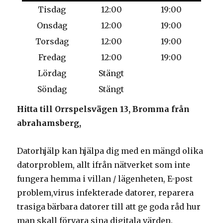
Tisdag
12:00
19:00
Onsdag
12:00
19:00
Torsdag
12:00
19:00
Fredag
12:00
19:00
Lördag
Stängt
Söndag
Stängt
Hitta till Orrspelsvägen 13, Bromma från
abrahamsberg,
Datorhjälp kan hjälpa dig med en mängd olika
datorproblem, allt ifrån nätverket som inte
fungera hemma i villan / lägenheten, E-post
problem,virus infekterade datorer, reparera
trasiga bärbara datorer till att ge goda råd hur
man skall förvara sina digitala värden.