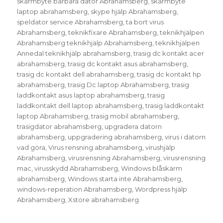
skärmbyte bärbara dator Abrahamsberg
,
skärmbyte
laptop abrahamsberg
,
skype hjälp Abrahamsberg
,
speldator service Abrahamsberg
,
ta bort virus
Abrahamsberg
,
teknikfixare Abrahamsberg
,
teknikhjälpen
Abrahamsberg teknikhjälp Abrahamsberg
,
teknikhjälpen
Annedal teknikhjälp abrahamsberg
,
trasig dc kontakt acer
abrahamsberg
,
trasig dc kontakt asus abrahamsberg
,
trasig dc kontakt dell abrahamsberg
,
trasig dc kontakt hp
abrahamsberg
,
trasig Dc laptop Abrahamsberg
,
trasig
laddkontakt asus laptop abrahamsberg
,
trasig
laddkontakt dell laptop abrahamsberg
,
trasig laddkontakt
laptop Abrahamsberg
,
trasig mobil abrahamsberg
,
trasigdator abrahamsberg
,
upgradera datorn
abrahamsberg
,
uppgradering abrahamsberg
,
virus i datorn
vad göra
,
Virus rensning abrahamsberg
,
virushjälp
Abrahamsberg
,
virusrensning Abrahamsberg
,
virusrensning
mac
,
virusskydd Abrahamsberg
,
Windows blåskärm
abrahamsberg
,
Windows starta inte Abrahamsberg
,
windows-reperation Abrahamsberg
,
Wordpress hjälp
Abrahamsberg
,
Xstore abrahamsberg