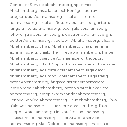
Computer Service abrahamsberg
,
hp service
Abrahamsberg
,
installation och konfiguration av
programvara Abrahamsberg
,
Installera Internet
abrahamsberg
,
Installera Router abrahamsberg
,
internet
fungera inte abrahamsberg
,
ipad hjälp abrahamsberg
,
iphone hjälp abrahamsberg
,
it doctron abrahamsberg
,
it
doktor Abrahamsberg
,
it doktorn Abrahamsberg
,
it fixare
Abrahamsberg
,
it hjälp Abrahamsberg
,
it hjälp hemma
abrahamsberg
,
it hjälp i hemmet abrahamsberg
,
it hjälpen
Abrahamsberg
,
it service Abrahamsberg
,
it support
Abrahamsberg
,
IT Tech Support abrahamsberg
,
it verkstad
Abrahamsberg
,
laga data Abrahamsberg
,
laga dator
Abrahamsberg
,
laga mobil Abrahamsberg
,
Laga trasig
dator Abrahamsberg
,
långsam dator abrahamsberg
,
laptop repair Abrahamsberg
,
laptop skärm funkar inte
abrahamsberg
,
laptop skärm sönder abrahamsberg
,
Lenovo Service Abrahamsberg
,
Linux abrahamsberg
,
Linux
hjälp Abrahamsberg
,
Linux Store abrahamsberg
,
linux
support Abrahamsberg
,
Linuxbutiken abrahamsberg
,
Linuxstore abrahamsberg
,
Luxor ABC806 service
abrahamsberg
,
Mac Doktor abrahamsberg
,
mac hjälp