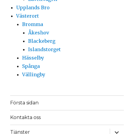
Upplands Bro
Västerort
Bromma
Åkeshov
Blackeberg
Islandstorget
Hässelby
Spånga
Vällingby
Första sidan
Kontakta oss
expande
Tjänster