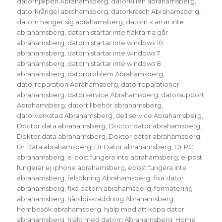
datorhjälpen Abrahamsberg
,
datorkillen abrahamsberg
,
datorkrångel abrahamsberg
,
datorkrasch Abrahamsberg
,
datorn hänger sig abrahamsberg
,
datorn startar inte
abrahamsberg
,
datorn startar inte fläktarna går
abrahamsberg
,
datorn startar inte windows 10
abrahamsberg
,
datorn startar inte windows 7
abrahamsberg
,
datorn startar inte windows 8
abrahamsberg
,
datorproblem Abrahamsberg
,
datorreparation Abrahamsberg
,
datorreparationer
abrahamsberg
,
datorservice Abrahamsberg
,
datorsupport
Abrahamsberg
,
datortillbehör abrahamsberg
,
datorverkstad Abrahamsberg
,
dell service Abrahamsberg
,
Doctor data abrahamsberg
,
Doctor dator abrahamsberg
,
Doktor data abrahamsberg
,
Doktor dator abrahamsberg
,
Dr Data abrahamsberg
,
Dr Dator abrahamsberg
,
Dr PC
abrahamsberg
,
e-post fungera inte abrahamsberg
,
e-post
fungerar ej iphone abrahamsberg
,
epost fungera inte
abrahamsberg
,
felsökning Abrahamsberg
,
fixa dator
abrahamsberg
,
fixa datorn abrahamsberg
,
formatering
abrahamsberg
,
hårddiskräddning Abrahamsberg
,
hembesök abrahamsberg
,
hjälp med att köpa dator
abrahamsberg
,
hjälp med datorn Abrahamsberg
,
Home