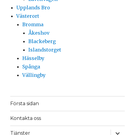
Upplands Bro
Västerort
Bromma
Åkeshov
Blackeberg
Islandstorget
Hässelby
Spånga
Vällingby
Första sidan
Kontakta oss
expande
Tjänster