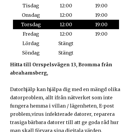
Tisdag
12:00
19:00
Onsdag
12:00
19:00
Torsdag
12:00
19:00
Fredag
12:00
19:00
Lördag
Stängt
Söndag
Stängt
Hitta till Orrspelsvägen 13, Bromma från
abrahamsberg,
Datorhjälp kan hjälpa dig med en mängd olika
datorproblem, allt ifrån nätverket som inte
fungera hemma i villan / lägenheten, E-post
problem,virus infekterade datorer, reparera
trasiga bärbara datorer till att ge goda råd hur
man skall förvara sina digitala värden.