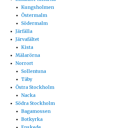
Kungsholmen
Östermalm
Södermalm
Järfälla
Järvafältet
Kista
Mälarörna
Norrort
Sollentuna
Täby
Östra Stockholm
Nacka
Södra Stockholm
Bagamossen
Botkyrka
Enskede