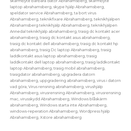
skärmbyte bärbara dator Abrahamsberg
,
skärmbyte
laptop abrahamsberg
,
skype hjälp Abrahamsberg
,
speldator service Abrahamsberg
,
ta bort virus
Abrahamsberg
,
teknikfixare Abrahamsberg
,
teknikhjälpen
Abrahamsberg teknikhjälp Abrahamsberg
,
teknikhjälpen
Annedal teknikhjälp abrahamsberg
,
trasig dc kontakt acer
abrahamsberg
,
trasig dc kontakt asus abrahamsberg
,
trasig dc kontakt dell abrahamsberg
,
trasig dc kontakt hp
abrahamsberg
,
trasig Dc laptop Abrahamsberg
,
trasig
laddkontakt asus laptop abrahamsberg
,
trasig
laddkontakt dell laptop abrahamsberg
,
trasig laddkontakt
laptop Abrahamsberg
,
trasig mobil abrahamsberg
,
trasigdator abrahamsberg
,
upgradera datorn
abrahamsberg
,
uppgradering abrahamsberg
,
virus i datorn
vad göra
,
Virus rensning abrahamsberg
,
virushjälp
Abrahamsberg
,
virusrensning Abrahamsberg
,
virusrensning
mac
,
virusskydd Abrahamsberg
,
Windows blåskärm
abrahamsberg
,
Windows starta inte Abrahamsberg
,
windows-reperation Abrahamsberg
,
Wordpress hjälp
Abrahamsberg
,
Xstore abrahamsberg