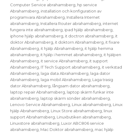
Computer Service abrahamsberg
,
hp service
Abrahamsberg
,
installation och konfiguration av
programvara Abrahamsberg
,
Installera Internet
abrahamsberg
,
Installera Router abrahamsberg
,
internet
fungera inte abrahamsberg
,
ipad hjälp abrahamsberg
,
iphone hjälp abrahamsberg
,
it doctron abrahamsberg
,
it
doktor Abrahamsberg
,
it doktorn Abrahamsberg
,
it fixare
Abrahamsberg
,
it hjälp Abrahamsberg
,
it hjälp hemma
abrahamsberg
,
it hjälp i hemmet abrahamsberg
,
it hjälpen
Abrahamsberg
,
it service Abrahamsberg
,
it support
Abrahamsberg
,
IT Tech Support abrahamsberg
,
it verkstad
Abrahamsberg
,
laga data Abrahamsberg
,
laga dator
Abrahamsberg
,
laga mobil Abrahamsberg
,
Laga trasig
dator Abrahamsberg
,
långsam dator abrahamsberg
,
laptop repair Abrahamsberg
,
laptop skärm funkar inte
abrahamsberg
,
laptop skärm sönder abrahamsberg
,
Lenovo Service Abrahamsberg
,
Linux abrahamsberg
,
Linux
hjälp Abrahamsberg
,
Linux Store abrahamsberg
,
linux
support Abrahamsberg
,
Linuxbutiken abrahamsberg
,
Linuxstore abrahamsberg
,
Luxor ABC806 service
abrahamsberg
,
Mac Doktor abrahamsberg
,
mac hjälp