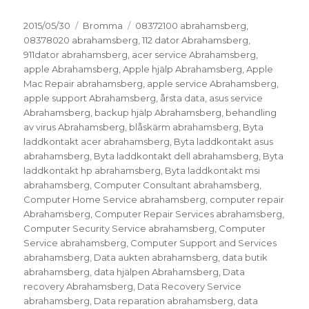
Postat
Kategorier
Taggar
2015/05/30
Bromma
08372100 abrahamsberg
,
08378020 abrahamsberg
,
112 dator Abrahamsberg
,
911dator abrahamsberg
,
acer service Abrahamsberg
,
apple Abrahamsberg
,
Apple hjälp Abrahamsberg
,
Apple
Mac Repair abrahamsberg
,
apple service Abrahamsberg
,
apple support Abrahamsberg
,
årsta data
,
asus service
Abrahamsberg
,
backup hjälp Abrahamsberg
,
behandling
av virus Abrahamsberg
,
blåskärm abrahamsberg
,
Byta
laddkontakt acer abrahamsberg
,
Byta laddkontakt asus
abrahamsberg
,
Byta laddkontakt dell abrahamsberg
,
Byta
laddkontakt hp abrahamsberg
,
Byta laddkontakt msi
abrahamsberg
,
Computer Consultant abrahamsberg
,
Computer Home Service abrahamsberg
,
computer repair
Abrahamsberg
,
Computer Repair Services abrahamsberg
,
Computer Security Service abrahamsberg
,
Computer
Service abrahamsberg
,
Computer Support and Services
abrahamsberg
,
Data aukten abrahamsberg
,
data butik
abrahamsberg
,
data hjälpen Abrahamsberg
,
Data
recovery Abrahamsberg
,
Data Recovery Service
abrahamsberg
,
Data reparation abrahamsberg
,
data