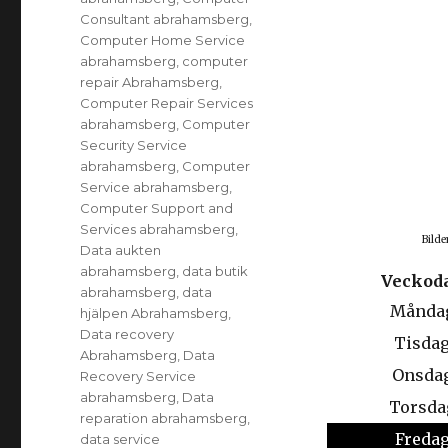
Consultant abrahamsberg
,
Computer Home Service
abrahamsberg
,
computer
repair Abrahamsberg
,
Computer Repair Services
abrahamsberg
,
Computer
Security Service
abrahamsberg
,
Computer
Service abrahamsberg
,
Computer Support and
Services abrahamsberg
,
Bilde
Data aukten
abrahamsberg
,
data butik
Veckod
abrahamsberg
,
data
Månda
hjälpen Abrahamsberg
,
Data recovery
Tisda
Abrahamsberg
,
Data
Onsda
Recovery Service
abrahamsberg
,
Data
Torsda
reparation abrahamsberg
,
Freda
data service