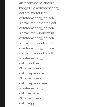
Abrahamsberg
,
datorn
hänger sig abrahamsberg
,
datorn startar inte
abrahamsberg
,
datorn
startar inte fläktarna går
abrahamsberg
,
datorn
startar inte windows 10
abrahamsberg
,
datorn
startar inte windows 7
abrahamsberg
,
datorn
startar inte windows 8
abrahamsberg
,
datorproblem
Abrahamsberg
,
datorreparation
Abrahamsberg
,
datorreparationer
abrahamsberg
,
datorservice
Abrahamsberg
,
datorsupport