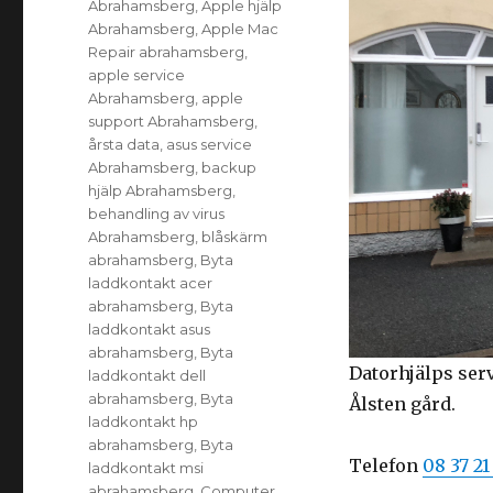
Abrahamsberg
,
Apple hjälp
Abrahamsberg
,
Apple Mac
Repair abrahamsberg
,
apple service
Abrahamsberg
,
apple
support Abrahamsberg
,
årsta data
,
asus service
Abrahamsberg
,
backup
hjälp Abrahamsberg
,
behandling av virus
Abrahamsberg
,
blåskärm
abrahamsberg
,
Byta
laddkontakt acer
abrahamsberg
,
Byta
laddkontakt asus
abrahamsberg
,
Byta
Datorhjälps ser
laddkontakt dell
abrahamsberg
,
Byta
Ålsten gård.
laddkontakt hp
abrahamsberg
,
Byta
Telefon
08 37 21
laddkontakt msi
abrahamsberg
,
Computer