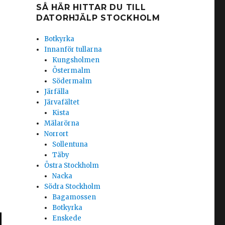
SÅ HÄR HITTAR DU TILL
DATORHJÄLP STOCKHOLM
Botkyrka
Innanför tullarna
Kungsholmen
Östermalm
Södermalm
Järfälla
Järvafältet
Kista
Mälarörna
Norrort
Sollentuna
Täby
Östra Stockholm
Nacka
Södra Stockholm
Bagamossen
Botkyrka
Enskede