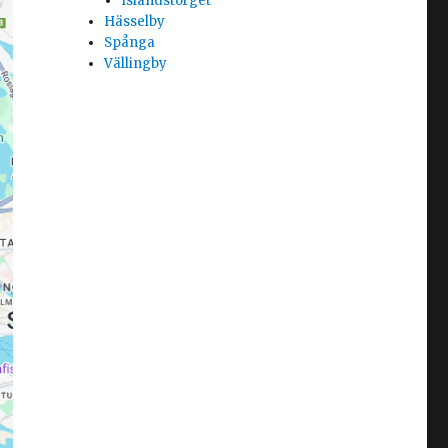
Islandstorget
Hässelby
Spånga
Vällingby