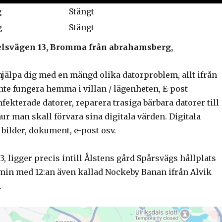
g
Stängt
g
Stängt
spelsvägen 13, Bromma från abrahamsberg,
hjälpa dig med en mängd olika datorproblem, allt ifrån
nte fungera hemma i villan / lägenheten, E-post
fekterade datorer, reparera trasiga bärbara datorer till
hur man skall förvara sina digitala värden. Digitala
bilder, dokument, e-post osv.
, ligger precis intill Ålstens gård Spårsvägs hållplats
6 min med 12:an även kallad Nockeby Banan ifrån Alvik
.