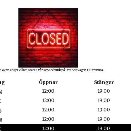
n ovan anger vilken status vår servicebutik på Orrspelsvägen 13,Bromma.
ag
Öppnar
Stänger
g
12:00
19:00
g
12:00
19:00
g
12:00
19:00
g
12:00
19:00
g
12:00
19:00