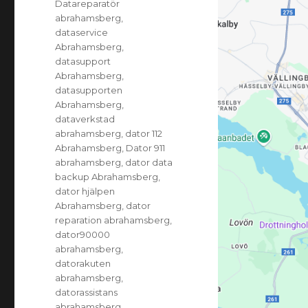
Datareparatör
abrahamsberg
,
dataservice
Abrahamsberg
,
datasupport
Abrahamsberg
,
datasupporten
Abrahamsberg
,
dataverkstad
abrahamsberg
,
dator 112
Abrahamsberg
,
Dator 911
abrahamsberg
,
dator data
backup Abrahamsberg
,
dator hjälpen
Abrahamsberg
,
dator
reparation abrahamsberg
,
dator90000
abrahamsberg
,
datorakuten
abrahamsberg
,
datorassistans
abrahamsberg
,