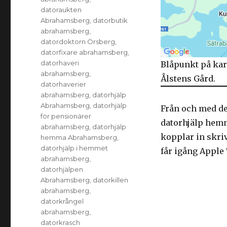
datoraukten
Abrahamsberg
,
datorbutik
abrahamsberg
,
datordoktorn Örsberg
,
datorfixare abrahamsberg
,
datorhaveri
Blåpunkt på kar
abrahamsberg
,
Ålstens Gård.
datorhaverier
abrahamsberg
,
datorhjälp
Abrahamsberg
,
datorhjälp
Från och med de
för pensionärer
datorhjälp hemm
abrahamsberg
,
datorhjälp
kopplar in skriv
hemma Abrahamsberg
,
datorhjälp i hemmet
får igång Apple
abrahamsberg
,
datorhjälpen
Abrahamsberg
,
datorkillen
abrahamsberg
,
datorkrångel
abrahamsberg
,
datorkrasch