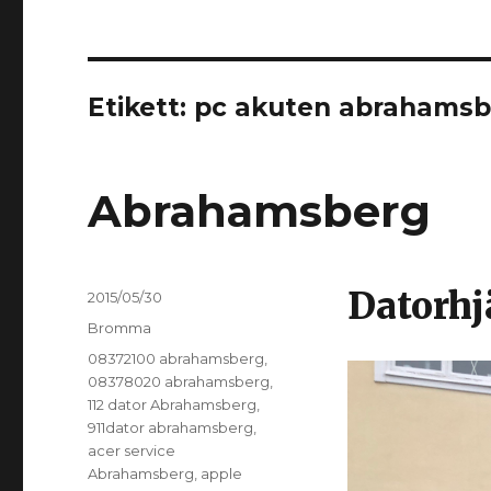
Etikett:
pc akuten abrahamsb
Abrahamsberg
Datorh
Postat
2015/05/30
Kategorier
Bromma
Taggar
08372100 abrahamsberg
,
08378020 abrahamsberg
,
112 dator Abrahamsberg
,
911dator abrahamsberg
,
acer service
Abrahamsberg
,
apple