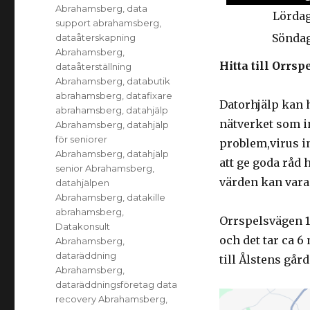
Abrahamsberg
,
data
Lörda
support abrahamsberg
,
Sönda
dataåterskapning
Abrahamsberg
,
Hitta till Orr
dataåterställning
Abrahamsberg
,
databutik
abrahamsberg
,
datafixare
Datorhjälp kan 
abrahamsberg
,
datahjälp
nätverket som i
Abrahamsberg
,
datahjälp
för seniorer
problem,virus in
Abrahamsberg
,
datahjälp
att ge goda råd 
senior Abrahamsberg
,
värden kan vara 
datahjälpen
Abrahamsberg
,
datakille
abrahamsberg
,
Orrspelsvägen 13
Datakonsult
och det tar ca 
Abrahamsberg
,
dataräddning
till Ålstens gård
Abrahamsberg
,
dataräddningsföretag data
recovery Abrahamsberg
,