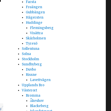
Farsta
Fruängen
Gubbängen
Hägersten
Huddinge
Flemingsberg
Visättra
Skärholmen
Tyresö
Sollentuna
Solna
Stockholm
Sundbyberg
Duvbo
Rissne
Lavettvägen
Upplands Bro
Västerort
Bromma
Åkeshov
Blackeberg