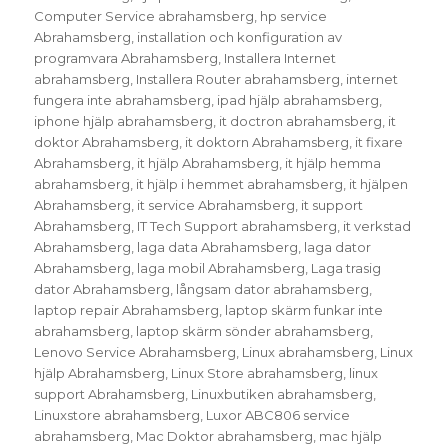
Computer Service abrahamsberg
,
hp service
Abrahamsberg
,
installation och konfiguration av
programvara Abrahamsberg
,
Installera Internet
abrahamsberg
,
Installera Router abrahamsberg
,
internet
fungera inte abrahamsberg
,
ipad hjälp abrahamsberg
,
iphone hjälp abrahamsberg
,
it doctron abrahamsberg
,
it
doktor Abrahamsberg
,
it doktorn Abrahamsberg
,
it fixare
Abrahamsberg
,
it hjälp Abrahamsberg
,
it hjälp hemma
abrahamsberg
,
it hjälp i hemmet abrahamsberg
,
it hjälpen
Abrahamsberg
,
it service Abrahamsberg
,
it support
Abrahamsberg
,
IT Tech Support abrahamsberg
,
it verkstad
Abrahamsberg
,
laga data Abrahamsberg
,
laga dator
Abrahamsberg
,
laga mobil Abrahamsberg
,
Laga trasig
dator Abrahamsberg
,
långsam dator abrahamsberg
,
laptop repair Abrahamsberg
,
laptop skärm funkar inte
abrahamsberg
,
laptop skärm sönder abrahamsberg
,
Lenovo Service Abrahamsberg
,
Linux abrahamsberg
,
Linux
hjälp Abrahamsberg
,
Linux Store abrahamsberg
,
linux
support Abrahamsberg
,
Linuxbutiken abrahamsberg
,
Linuxstore abrahamsberg
,
Luxor ABC806 service
abrahamsberg
,
Mac Doktor abrahamsberg
,
mac hjälp