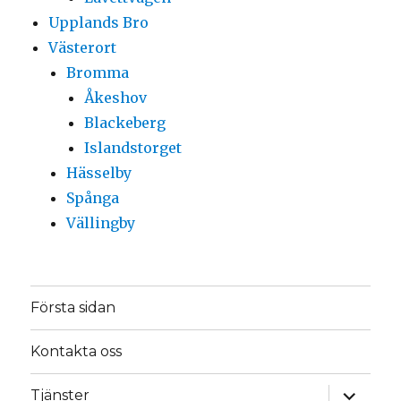
Upplands Bro
Västerort
Bromma
Åkeshov
Blackeberg
Islandstorget
Hässelby
Spånga
Vällingby
Första sidan
Kontakta oss
expande
Tjänster