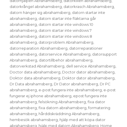
datorhjälpen Abrahamsberg
,
datorkillen abrahamsberg
,
datorkrångel abrahamsberg
,
datorkrasch Abrahamsberg
,
datorn hänger sig abrahamsberg
,
datorn startar inte
abrahamsberg
,
datorn startar inte fläktarna går
abrahamsberg
,
datorn startar inte windows 10
abrahamsberg
,
datorn startar inte windows 7
abrahamsberg
,
datorn startar inte windows 8
abrahamsberg
,
datorproblem Abrahamsberg
,
datorreparation Abrahamsberg
,
datorreparationer
abrahamsberg
,
datorservice Abrahamsberg
,
datorsupport
Abrahamsberg
,
datortillbehör abrahamsberg
,
datorverkstad Abrahamsberg
,
dell service Abrahamsberg
,
Doctor data abrahamsberg
,
Doctor dator abrahamsberg
,
Doktor data abrahamsberg
,
Doktor dator abrahamsberg
,
Dr Data abrahamsberg
,
Dr Dator abrahamsberg
,
Dr PC
abrahamsberg
,
e-post fungera inte abrahamsberg
,
e-post
fungerar ej iphone abrahamsberg
,
epost fungera inte
abrahamsberg
,
felsökning Abrahamsberg
,
fixa dator
abrahamsberg
,
fixa datorn abrahamsberg
,
formatering
abrahamsberg
,
hårddiskräddning Abrahamsberg
,
hembesök abrahamsberg
,
hjälp med att köpa dator
abrahamsberg
,
hjälp med datorn Abrahamsberg
,
Home