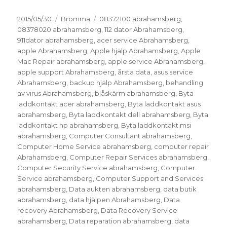
Postat
Kategorier
Taggar
2015/05/30
Bromma
08372100 abrahamsberg
,
08378020 abrahamsberg
,
112 dator Abrahamsberg
,
911dator abrahamsberg
,
acer service Abrahamsberg
,
apple Abrahamsberg
,
Apple hjälp Abrahamsberg
,
Apple
Mac Repair abrahamsberg
,
apple service Abrahamsberg
,
apple support Abrahamsberg
,
årsta data
,
asus service
Abrahamsberg
,
backup hjälp Abrahamsberg
,
behandling
av virus Abrahamsberg
,
blåskärm abrahamsberg
,
Byta
laddkontakt acer abrahamsberg
,
Byta laddkontakt asus
abrahamsberg
,
Byta laddkontakt dell abrahamsberg
,
Byta
laddkontakt hp abrahamsberg
,
Byta laddkontakt msi
abrahamsberg
,
Computer Consultant abrahamsberg
,
Computer Home Service abrahamsberg
,
computer repair
Abrahamsberg
,
Computer Repair Services abrahamsberg
,
Computer Security Service abrahamsberg
,
Computer
Service abrahamsberg
,
Computer Support and Services
abrahamsberg
,
Data aukten abrahamsberg
,
data butik
abrahamsberg
,
data hjälpen Abrahamsberg
,
Data
recovery Abrahamsberg
,
Data Recovery Service
abrahamsberg
,
Data reparation abrahamsberg
,
data