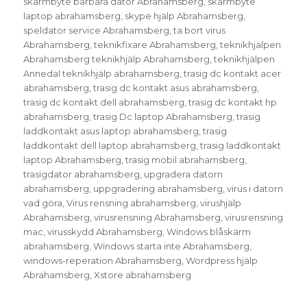
skärmbyte bärbara dator Abrahamsberg
,
skärmbyte
laptop abrahamsberg
,
skype hjälp Abrahamsberg
,
speldator service Abrahamsberg
,
ta bort virus
Abrahamsberg
,
teknikfixare Abrahamsberg
,
teknikhjälpen
Abrahamsberg teknikhjälp Abrahamsberg
,
teknikhjälpen
Annedal teknikhjälp abrahamsberg
,
trasig dc kontakt acer
abrahamsberg
,
trasig dc kontakt asus abrahamsberg
,
trasig dc kontakt dell abrahamsberg
,
trasig dc kontakt hp
abrahamsberg
,
trasig Dc laptop Abrahamsberg
,
trasig
laddkontakt asus laptop abrahamsberg
,
trasig
laddkontakt dell laptop abrahamsberg
,
trasig laddkontakt
laptop Abrahamsberg
,
trasig mobil abrahamsberg
,
trasigdator abrahamsberg
,
upgradera datorn
abrahamsberg
,
uppgradering abrahamsberg
,
virus i datorn
vad göra
,
Virus rensning abrahamsberg
,
virushjälp
Abrahamsberg
,
virusrensning Abrahamsberg
,
virusrensning
mac
,
virusskydd Abrahamsberg
,
Windows blåskärm
abrahamsberg
,
Windows starta inte Abrahamsberg
,
windows-reperation Abrahamsberg
,
Wordpress hjälp
Abrahamsberg
,
Xstore abrahamsberg