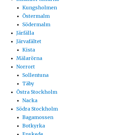
Kungsholmen
Östermalm
Södermalm
Järfälla
Järvafältet
Kista
Mälarörna
Norrort
Sollentuna
Täby
Östra Stockholm
Nacka
Södra Stockholm
Bagamossen
Botkyrka
Enskede