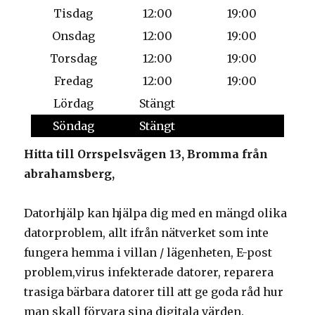
Tisdag
12:00
19:00
Onsdag
12:00
19:00
Torsdag
12:00
19:00
Fredag
12:00
19:00
Lördag
Stängt
Söndag
Stängt
Hitta till Orrspelsvägen 13, Bromma från
abrahamsberg,
Datorhjälp kan hjälpa dig med en mängd olika
datorproblem, allt ifrån nätverket som inte
fungera hemma i villan / lägenheten, E-post
problem,virus infekterade datorer, reparera
trasiga bärbara datorer till att ge goda råd hur
man skall förvara sina digitala värden.