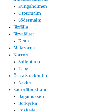
Kungsholmen
Östermalm
Södermalm
Järfälla
Järvafältet
Kista
Mälarörna
Norrort
Sollentuna
Täby
Östra Stockholm
Nacka
Södra Stockholm
Bagamossen
Botkyrka
Enskede