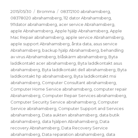
Postat
Kategorier
Taggar
2015/05/30
Bromma
08372100 abrahamsberg
,
08378020 abrahamsberg
,
112 dator Abrahamsberg
,
911dator abrahamsberg
,
acer service Abrahamsberg
,
apple Abrahamsberg
,
Apple hjälp Abrahamsberg
,
Apple
Mac Repair abrahamsberg
,
apple service Abrahamsberg
,
apple support Abrahamsberg
,
årsta data
,
asus service
Abrahamsberg
,
backup hjälp Abrahamsberg
,
behandling
av virus Abrahamsberg
,
blåskärm abrahamsberg
,
Byta
laddkontakt acer abrahamsberg
,
Byta laddkontakt asus
abrahamsberg
,
Byta laddkontakt dell abrahamsberg
,
Byta
laddkontakt hp abrahamsberg
,
Byta laddkontakt msi
abrahamsberg
,
Computer Consultant abrahamsberg
,
Computer Home Service abrahamsberg
,
computer repair
Abrahamsberg
,
Computer Repair Services abrahamsberg
,
Computer Security Service abrahamsberg
,
Computer
Service abrahamsberg
,
Computer Support and Services
abrahamsberg
,
Data aukten abrahamsberg
,
data butik
abrahamsberg
,
data hjälpen Abrahamsberg
,
Data
recovery Abrahamsberg
,
Data Recovery Service
abrahamsberg
,
Data reparation abrahamsberg
,
data