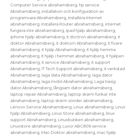
Computer Service abrahamsberg
,
hp service
Abrahamsberg
,
installation och konfiguration av
programvara Abrahamsberg
,
Installera Internet
abrahamsberg
,
Installera Router abrahamsberg
,
internet
fungera inte abrahamsberg
,
ipad hjälp abrahamsberg
,
iphone hjälp abrahamsberg
,
it doctron abrahamsberg
,
it
doktor Abrahamsberg
,
it doktorn Abrahamsberg
,
it fixare
Abrahamsberg
,
it hjälp Abrahamsberg
,
it hjälp hemma
abrahamsberg
,
it hjälp i hemmet abrahamsberg
,
it hjälpen
Abrahamsberg
,
it service Abrahamsberg
,
it support
Abrahamsberg
,
IT Tech Support abrahamsberg
,
it verkstad
Abrahamsberg
,
laga data Abrahamsberg
,
laga dator
Abrahamsberg
,
laga mobil Abrahamsberg
,
Laga trasig
dator Abrahamsberg
,
långsam dator abrahamsberg
,
laptop repair Abrahamsberg
,
laptop skärm funkar inte
abrahamsberg
,
laptop skärm sönder abrahamsberg
,
Lenovo Service Abrahamsberg
,
Linux abrahamsberg
,
Linux
hjälp Abrahamsberg
,
Linux Store abrahamsberg
,
linux
support Abrahamsberg
,
Linuxbutiken abrahamsberg
,
Linuxstore abrahamsberg
,
Luxor ABC806 service
abrahamsberg
,
Mac Doktor abrahamsberg
,
mac hjälp