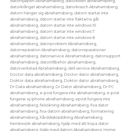
datorhjälpen Abrahamsberg
,
datorkillen abrahamsberg
,
datorkrångel abrahamsberg
,
datorkrasch Abrahamsberg
,
datorn hänger sig abrahamsberg
,
datorn startar inte
abrahamsberg
,
datorn startar inte fläktarna går
abrahamsberg
,
datorn startar inte windows 10
abrahamsberg
,
datorn startar inte windows 7
abrahamsberg
,
datorn startar inte windows 8
abrahamsberg
,
datorproblem Abrahamsberg
,
datorreparation Abrahamsberg
,
datorreparationer
abrahamsberg
,
datorservice Abrahamsberg
,
datorsupport
Abrahamsberg
,
datortillbehör abrahamsberg
,
datorverkstad Abrahamsberg
,
dell service Abrahamsberg
,
Doctor data abrahamsberg
,
Doctor dator abrahamsberg
,
Doktor data abrahamsberg
,
Doktor dator abrahamsberg
,
Dr Data abrahamsberg
,
Dr Dator abrahamsberg
,
Dr PC
abrahamsberg
,
e-post fungera inte abrahamsberg
,
e-post
fungerar ej iphone abrahamsberg
,
epost fungera inte
abrahamsberg
,
felsökning Abrahamsberg
,
fixa dator
abrahamsberg
,
fixa datorn abrahamsberg
,
formatering
abrahamsberg
,
hårddiskräddning Abrahamsberg
,
hembesök abrahamsberg
,
hjälp med att köpa dator
abrahamsberg
,
hjälp med datorn Abrahamsberg
,
Home