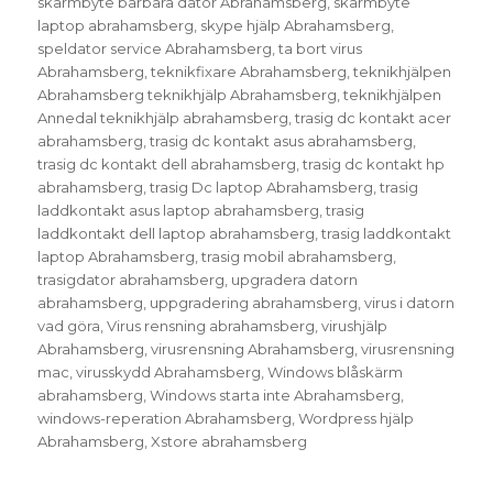
skärmbyte bärbara dator Abrahamsberg
,
skärmbyte
laptop abrahamsberg
,
skype hjälp Abrahamsberg
,
speldator service Abrahamsberg
,
ta bort virus
Abrahamsberg
,
teknikfixare Abrahamsberg
,
teknikhjälpen
Abrahamsberg teknikhjälp Abrahamsberg
,
teknikhjälpen
Annedal teknikhjälp abrahamsberg
,
trasig dc kontakt acer
abrahamsberg
,
trasig dc kontakt asus abrahamsberg
,
trasig dc kontakt dell abrahamsberg
,
trasig dc kontakt hp
abrahamsberg
,
trasig Dc laptop Abrahamsberg
,
trasig
laddkontakt asus laptop abrahamsberg
,
trasig
laddkontakt dell laptop abrahamsberg
,
trasig laddkontakt
laptop Abrahamsberg
,
trasig mobil abrahamsberg
,
trasigdator abrahamsberg
,
upgradera datorn
abrahamsberg
,
uppgradering abrahamsberg
,
virus i datorn
vad göra
,
Virus rensning abrahamsberg
,
virushjälp
Abrahamsberg
,
virusrensning Abrahamsberg
,
virusrensning
mac
,
virusskydd Abrahamsberg
,
Windows blåskärm
abrahamsberg
,
Windows starta inte Abrahamsberg
,
windows-reperation Abrahamsberg
,
Wordpress hjälp
Abrahamsberg
,
Xstore abrahamsberg