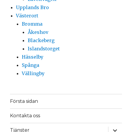
Upplands Bro
Västerort
Bromma
Åkeshov
Blackeberg
Islandstorget
Hässelby
Spånga
Vällingby
Första sidan
Kontakta oss
expande
Tjänster