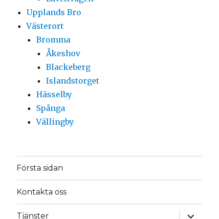
Upplands Bro
Västerort
Bromma
Åkeshov
Blackeberg
Islandstorget
Hässelby
Spånga
Vällingby
Första sidan
Kontakta oss
expande
Tjänster