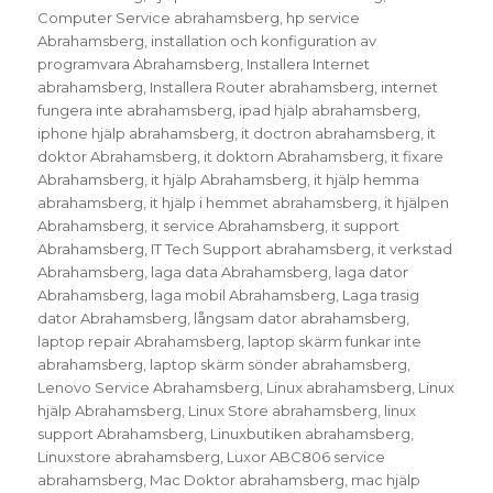
Computer Service abrahamsberg
,
hp service
Abrahamsberg
,
installation och konfiguration av
programvara Abrahamsberg
,
Installera Internet
abrahamsberg
,
Installera Router abrahamsberg
,
internet
fungera inte abrahamsberg
,
ipad hjälp abrahamsberg
,
iphone hjälp abrahamsberg
,
it doctron abrahamsberg
,
it
doktor Abrahamsberg
,
it doktorn Abrahamsberg
,
it fixare
Abrahamsberg
,
it hjälp Abrahamsberg
,
it hjälp hemma
abrahamsberg
,
it hjälp i hemmet abrahamsberg
,
it hjälpen
Abrahamsberg
,
it service Abrahamsberg
,
it support
Abrahamsberg
,
IT Tech Support abrahamsberg
,
it verkstad
Abrahamsberg
,
laga data Abrahamsberg
,
laga dator
Abrahamsberg
,
laga mobil Abrahamsberg
,
Laga trasig
dator Abrahamsberg
,
långsam dator abrahamsberg
,
laptop repair Abrahamsberg
,
laptop skärm funkar inte
abrahamsberg
,
laptop skärm sönder abrahamsberg
,
Lenovo Service Abrahamsberg
,
Linux abrahamsberg
,
Linux
hjälp Abrahamsberg
,
Linux Store abrahamsberg
,
linux
support Abrahamsberg
,
Linuxbutiken abrahamsberg
,
Linuxstore abrahamsberg
,
Luxor ABC806 service
abrahamsberg
,
Mac Doktor abrahamsberg
,
mac hjälp