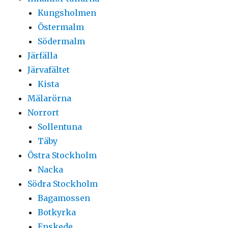
Kungsholmen
Östermalm
Södermalm
Järfälla
Järvafältet
Kista
Mälarörna
Norrort
Sollentuna
Täby
Östra Stockholm
Nacka
Södra Stockholm
Bagamossen
Botkyrka
Enskede