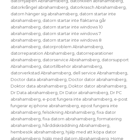
datorhjälpen Abrahamsberg
,
datorkillen abrahamsberg
,
datorkrångel abrahamsberg
,
datorkrasch Abrahamsberg
,
datorn hänger sig abrahamsberg
,
datorn startar inte
abrahamsberg
,
datorn startar inte fläktarna går
abrahamsberg
,
datorn startar inte windows 10
abrahamsberg
,
datorn startar inte windows 7
abrahamsberg
,
datorn startar inte windows 8
abrahamsberg
,
datorproblem Abrahamsberg
,
datorreparation Abrahamsberg
,
datorreparationer
abrahamsberg
,
datorservice Abrahamsberg
,
datorsupport
Abrahamsberg
,
datortillbehör abrahamsberg
,
datorverkstad Abrahamsberg
,
dell service Abrahamsberg
,
Doctor data abrahamsberg
,
Doctor dator abrahamsberg
,
Doktor data abrahamsberg
,
Doktor dator abrahamsberg
,
Dr Data abrahamsberg
,
Dr Dator abrahamsberg
,
Dr PC
abrahamsberg
,
e-post fungera inte abrahamsberg
,
e-post
fungerar ej iphone abrahamsberg
,
epost fungera inte
abrahamsberg
,
felsökning Abrahamsberg
,
fixa dator
abrahamsberg
,
fixa datorn abrahamsberg
,
formatering
abrahamsberg
,
hårddiskräddning Abrahamsberg
,
hembesök abrahamsberg
,
hjälp med att köpa dator
abrahamsberg
,
hjälp med datorn Abrahamsberg
,
Home