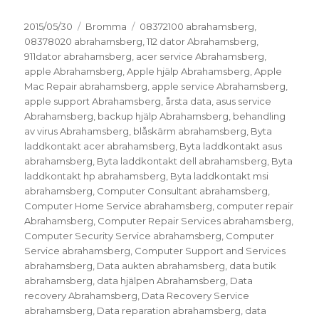
Postat
Kategorier
Taggar
2015/05/30
Bromma
08372100 abrahamsberg
,
08378020 abrahamsberg
,
112 dator Abrahamsberg
,
911dator abrahamsberg
,
acer service Abrahamsberg
,
apple Abrahamsberg
,
Apple hjälp Abrahamsberg
,
Apple
Mac Repair abrahamsberg
,
apple service Abrahamsberg
,
apple support Abrahamsberg
,
årsta data
,
asus service
Abrahamsberg
,
backup hjälp Abrahamsberg
,
behandling
av virus Abrahamsberg
,
blåskärm abrahamsberg
,
Byta
laddkontakt acer abrahamsberg
,
Byta laddkontakt asus
abrahamsberg
,
Byta laddkontakt dell abrahamsberg
,
Byta
laddkontakt hp abrahamsberg
,
Byta laddkontakt msi
abrahamsberg
,
Computer Consultant abrahamsberg
,
Computer Home Service abrahamsberg
,
computer repair
Abrahamsberg
,
Computer Repair Services abrahamsberg
,
Computer Security Service abrahamsberg
,
Computer
Service abrahamsberg
,
Computer Support and Services
abrahamsberg
,
Data aukten abrahamsberg
,
data butik
abrahamsberg
,
data hjälpen Abrahamsberg
,
Data
recovery Abrahamsberg
,
Data Recovery Service
abrahamsberg
,
Data reparation abrahamsberg
,
data