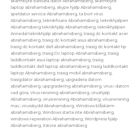
skärmbyte bärbara dator Abrahamsberg
,
skärmbyte
laptop abrahamsberg
,
skype hjälp Abrahamsberg
,
speldator service Abrahamsberg
,
ta bort virus
Abrahamsberg
,
teknikfixare Abrahamsberg
,
teknikhjälpen
Abrahamsberg teknikhjälp Abrahamsberg
,
teknikhjälpen
Annedal teknikhjälp abrahamsberg
,
trasig dc kontakt acer
abrahamsberg
,
trasig dc kontakt asus abrahamsberg
,
trasig dc kontakt dell abrahamsberg
,
trasig dc kontakt hp
abrahamsberg
,
trasig Dc laptop Abrahamsberg
,
trasig
laddkontakt asus laptop abrahamsberg
,
trasig
laddkontakt dell laptop abrahamsberg
,
trasig laddkontakt
laptop Abrahamsberg
,
trasig mobil abrahamsberg
,
trasigdator abrahamsberg
,
upgradera datorn
abrahamsberg
,
uppgradering abrahamsberg
,
virus i datorn
vad göra
,
Virus rensning abrahamsberg
,
virushjälp
Abrahamsberg
,
virusrensning Abrahamsberg
,
virusrensning
mac
,
virusskydd Abrahamsberg
,
Windows blåskärm
abrahamsberg
,
Windows starta inte Abrahamsberg
,
windows-reperation Abrahamsberg
,
Wordpress hjälp
Abrahamsberg
,
Xstore abrahamsberg