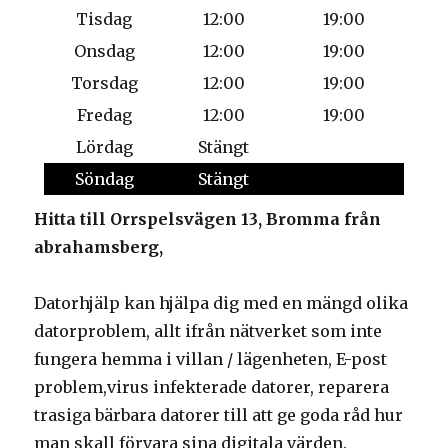
Tisdag
12:00
19:00
Onsdag
12:00
19:00
Torsdag
12:00
19:00
Fredag
12:00
19:00
Lördag
Stängt
Söndag
Stängt
Hitta till Orrspelsvägen 13, Bromma från
abrahamsberg,
Datorhjälp kan hjälpa dig med en mängd olika
datorproblem, allt ifrån nätverket som inte
fungera hemma i villan / lägenheten, E-post
problem,virus infekterade datorer, reparera
trasiga bärbara datorer till att ge goda råd hur
man skall förvara sina digitala värden.