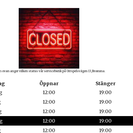
n ovan anger vilken status vår servicebutik på Orrspelsvägen 13,Bromma.
ag
Öppnar
Stänger
g
12:00
19:00
g
12:00
19:00
g
12:00
19:00
g
12:00
19:00
g
12:00
19:00