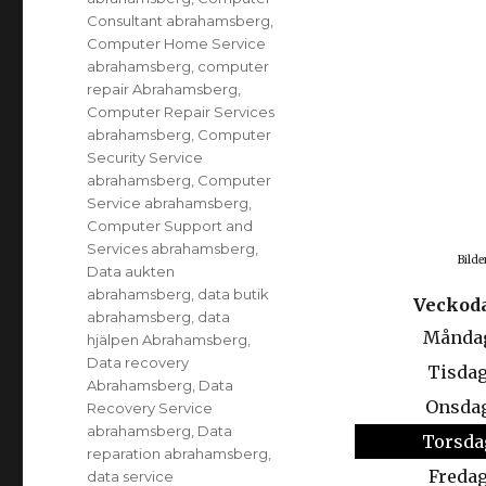
Consultant abrahamsberg
,
Computer Home Service
abrahamsberg
,
computer
repair Abrahamsberg
,
Computer Repair Services
abrahamsberg
,
Computer
Security Service
abrahamsberg
,
Computer
Service abrahamsberg
,
Computer Support and
Services abrahamsberg
,
Bilde
Data aukten
abrahamsberg
,
data butik
Veckod
abrahamsberg
,
data
Månda
hjälpen Abrahamsberg
,
Data recovery
Tisda
Abrahamsberg
,
Data
Onsda
Recovery Service
abrahamsberg
,
Data
Torsda
reparation abrahamsberg
,
Freda
data service