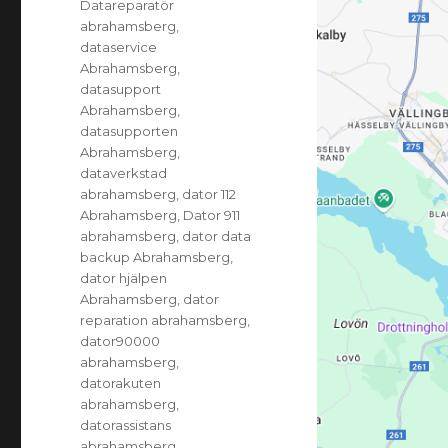
Datareparatör
abrahamsberg
,
dataservice
Abrahamsberg
,
datasupport
Abrahamsberg
,
datasupporten
Abrahamsberg
,
dataverkstad
abrahamsberg
,
dator 112
Abrahamsberg
,
Dator 911
abrahamsberg
,
dator data
backup Abrahamsberg
,
dator hjälpen
Abrahamsberg
,
dator
reparation abrahamsberg
,
dator90000
abrahamsberg
,
datorakuten
abrahamsberg
,
datorassistans
abrahamsberg
,