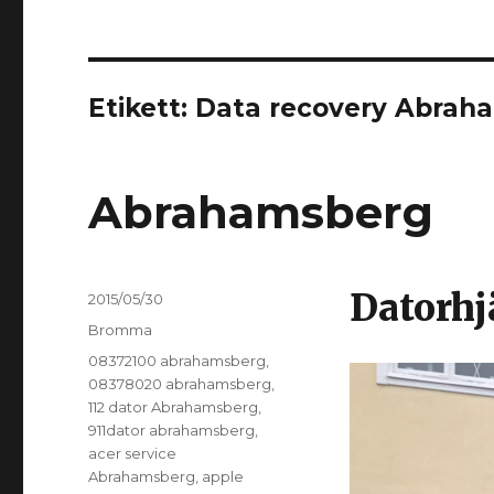
Etikett:
Data recovery Abrah
Abrahamsberg
Datorh
Postat
2015/05/30
Kategorier
Bromma
Taggar
08372100 abrahamsberg
,
08378020 abrahamsberg
,
112 dator Abrahamsberg
,
911dator abrahamsberg
,
acer service
Abrahamsberg
,
apple