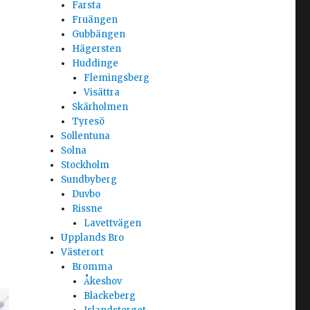
Farsta
Fruängen
Gubbängen
Hägersten
Huddinge
Flemingsberg
Visättra
Skärholmen
Tyresö
Sollentuna
Solna
Stockholm
Sundbyberg
Duvbo
Rissne
Lavettvägen
Upplands Bro
Västerort
Bromma
Åkeshov
Blackeberg