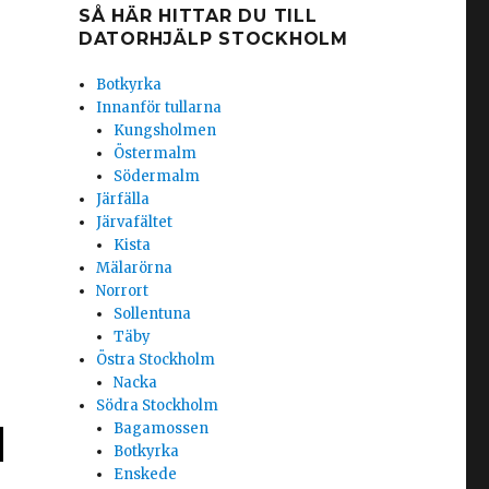
SÅ HÄR HITTAR DU TILL
DATORHJÄLP STOCKHOLM
Botkyrka
Innanför tullarna
Kungsholmen
Östermalm
Södermalm
Järfälla
Järvafältet
Kista
Mälarörna
Norrort
Sollentuna
Täby
Östra Stockholm
Nacka
Södra Stockholm
Bagamossen
Botkyrka
Enskede