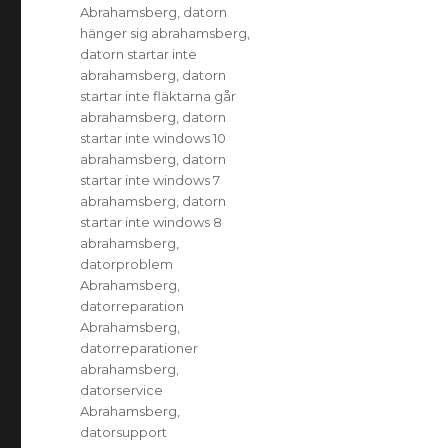
Abrahamsberg
,
datorn
hänger sig abrahamsberg
,
datorn startar inte
abrahamsberg
,
datorn
startar inte fläktarna går
abrahamsberg
,
datorn
startar inte windows 10
abrahamsberg
,
datorn
startar inte windows 7
abrahamsberg
,
datorn
startar inte windows 8
abrahamsberg
,
datorproblem
Abrahamsberg
,
datorreparation
Abrahamsberg
,
datorreparationer
abrahamsberg
,
datorservice
Abrahamsberg
,
datorsupport