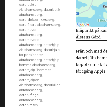
datoraukten
Abrahamsberg
,
datorbutik
abrahamsberg
,
datordoktorn Örsberg
,
datorfixare abrahamsberg
,
datorhaveri
Blåpunkt på kar
abrahamsberg
,
Ålstens Gård.
datorhaverier
abrahamsberg
,
datorhjälp
Abrahamsberg
,
datorhjälp
Från och med de
för pensionärer
datorhjälp hemm
abrahamsberg
,
datorhjälp
kopplar in skriv
hemma Abrahamsberg
,
datorhjälp i hemmet
får igång Apple
abrahamsberg
,
datorhjälpen
Abrahamsberg
,
datorkillen
abrahamsberg
,
datorkrångel
abrahamsberg
,
datorkrasch