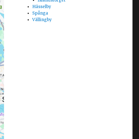
Islandstorget
Hässelby
Spånga
Vällingby