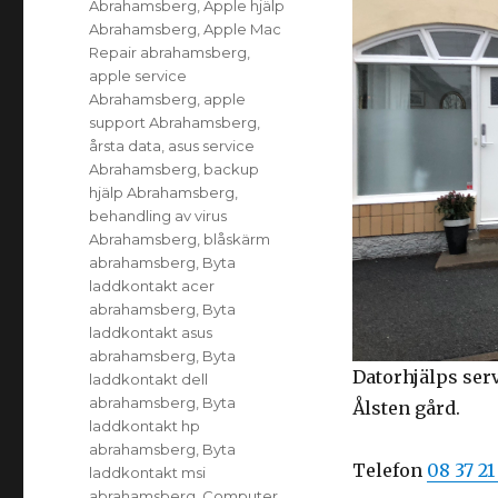
Abrahamsberg
,
Apple hjälp
Abrahamsberg
,
Apple Mac
Repair abrahamsberg
,
apple service
Abrahamsberg
,
apple
support Abrahamsberg
,
årsta data
,
asus service
Abrahamsberg
,
backup
hjälp Abrahamsberg
,
behandling av virus
Abrahamsberg
,
blåskärm
abrahamsberg
,
Byta
laddkontakt acer
abrahamsberg
,
Byta
laddkontakt asus
abrahamsberg
,
Byta
Datorhjälps ser
laddkontakt dell
abrahamsberg
,
Byta
Ålsten gård.
laddkontakt hp
abrahamsberg
,
Byta
Telefon
08 37 21
laddkontakt msi
abrahamsberg
,
Computer