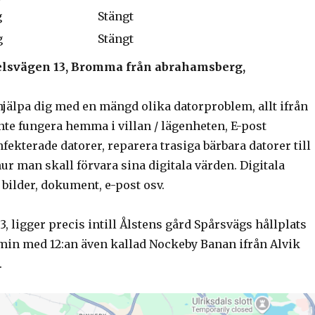
g
Stängt
g
Stängt
spelsvägen 13, Bromma från abrahamsberg,
hjälpa dig med en mängd olika datorproblem, allt ifrån
nte fungera hemma i villan / lägenheten, E-post
fekterade datorer, reparera trasiga bärbara datorer till
hur man skall förvara sina digitala värden. Digitala
bilder, dokument, e-post osv.
, ligger precis intill Ålstens gård Spårsvägs hållplats
6 min med 12:an även kallad Nockeby Banan ifrån Alvik
.