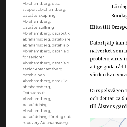
Abrahamsberg
,
data
Lörda
support abrahamsberg
,
Sönda
dataåterskapning
Abrahamsberg
,
Hitta till Orr
dataåterställning
Abrahamsberg
,
databutik
abrahamsberg
,
datafixare
Datorhjälp kan 
abrahamsberg
,
datahjälp
nätverket som i
Abrahamsberg
,
datahjälp
för seniorer
problem,virus in
Abrahamsberg
,
datahjälp
att ge goda råd 
senior Abrahamsberg
,
värden kan vara 
datahjälpen
Abrahamsberg
,
datakille
abrahamsberg
,
Orrspelsvägen 13
Datakonsult
och det tar ca 
Abrahamsberg
,
dataräddning
till Ålstens gård
Abrahamsberg
,
dataräddningsföretag data
recovery Abrahamsberg
,